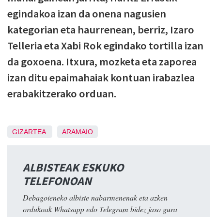
egindakoa izan da onena nagusien
kategorian eta haurrenean, berriz, Izaro
Telleria eta Xabi Rok egindako tortilla izan
da goxoena. Itxura, mozketa eta zaporea
izan ditu epaimahaiak kontuan irabazlea
erabakitzerako orduan.
GIZARTEA
ARAMAIO
ALBISTEAK ESKUKO
TELEFONOAN
Debagoieneko albiste nabarmenenak eta azken
ordukoak Whatsapp edo Telegram bidez jaso gura