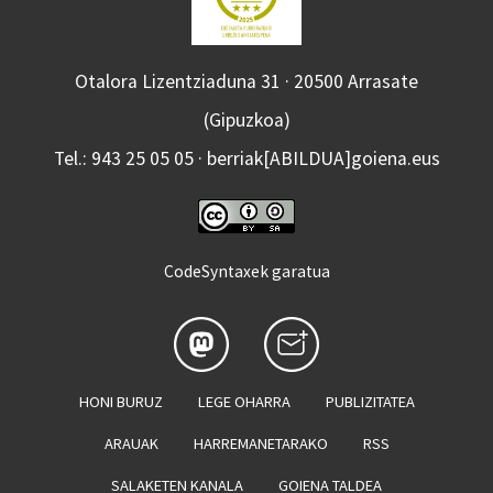
Otalora Lizentziaduna 31 · 20500 Arrasate
(Gipuzkoa)
Tel.: 943 25 05 05 · berriak[ABILDUA]goiena.eus
CodeSyntaxek garatua
HONI BURUZ
LEGE OHARRA
PUBLIZITATEA
ARAUAK
HARREMANETARAKO
RSS
SALAKETEN KANALA
GOIENA TALDEA