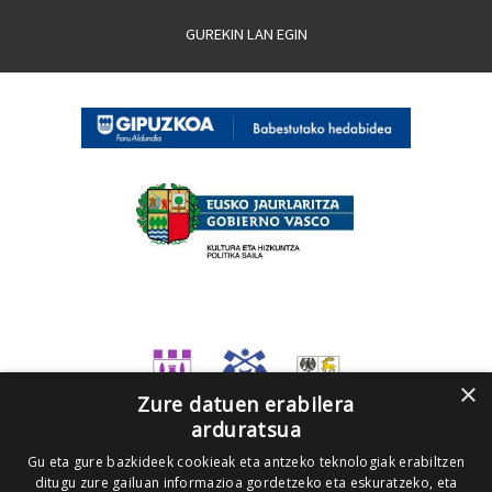
GUREKIN LAN EGIN
×
Zure datuen erabilera
arduratsua
Gu eta gure bazkideek cookieak eta antzeko teknologiak erabiltzen
ditugu zure gailuan informazioa gordetzeko eta eskuratzeko, eta