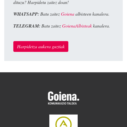
dituzu? Harpidetu zaitez doan!
WHATSAPP:
Batu zaitez
Goiena
albisteen kanalera.
TELEGRAM:
Batu zaitez
GoienaAlbisteak
kanalera.
Harpidetza aukera guztiak