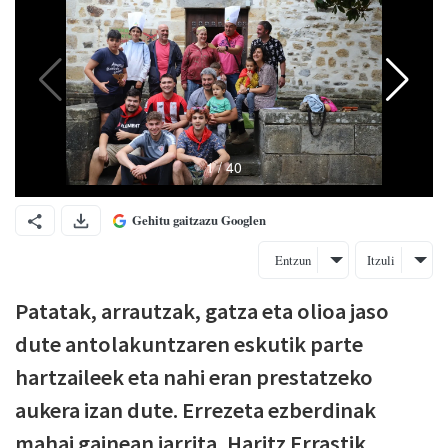
Gehitu gaitzazu Googlen
Entzun
Itzuli
Patatak, arrautzak, gatza eta olioa jaso
dute antolakuntzaren eskutik parte
hartzaileek eta nahi eran prestatzeko
aukera izan dute. Errezeta ezberdinak
mahai gainean jarrita, Haritz Errastik