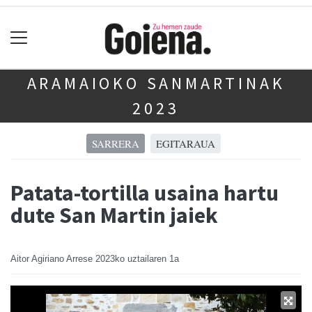
ARAMAIOKO SANMARTINAK
2023
SARRERA
EGITARAUA
Patata-tortilla usaina hartu
dute San Martin jaiek
Aitor Agiriano Arrese
2023ko uztailaren 1a