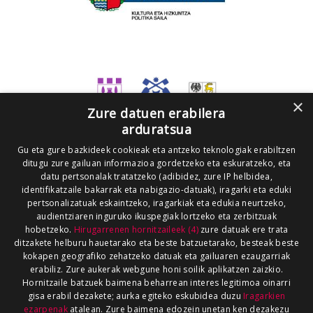
×
Zure datuen erabilera
arduratsua
Gu eta gure bazkideek cookieak eta antzeko teknologiak erabiltzen
ditugu zure gailuan informazioa gordetzeko eta eskuratzeko, eta
datu pertsonalak tratatzeko (adibidez, zure IP helbidea,
identifikatzaile bakarrak eta nabigazio-datuak), iragarki eta eduki
pertsonalizatuak eskaintzeko, iragarkiak eta edukia neurtzeko,
audientziaren inguruko ikuspegiak lortzeko eta zerbitzuak
hobetzeko.
Hirugarrenen hornitzaileek (4)
zure datuak ere trata
ditzakete helburu hauetarako eta beste batzuetarako, besteak beste
kokapen geografiko zehatzeko datuak eta gailuaren ezaugarriak
erabiliz. Zure aukerak webgune honi soilik aplikatzen zaizkio.
Hornitzaile batzuek baimena beharrean interes legitimoa oinarri
gisa erabil dezakete; aurka egiteko eskubidea duzu
Iragarkien
ezarpenak
atalean. Zure baimena edozein unetan ken dezakezu