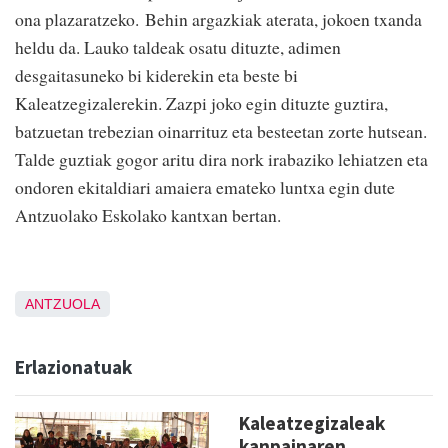
ona plazaratzeko. Behin argazkiak aterata, jokoen txanda
heldu da. Lauko taldeak osatu dituzte, adimen
desgaitasuneko bi kiderekin eta beste bi
Kaleatzegizalerekin. Zazpi joko egin dituzte guztira,
batzuetan trebezian oinarrituz eta besteetan zorte hutsean.
Talde guztiak gogor aritu dira nork irabaziko lehiatzen eta
ondoren ekitaldiari amaiera emateko luntxa egin dute
Antzuolako Eskolako kantxan bertan.
ANTZUOLA
Erlazionatuak
Kaleatzegizaleak
kanpainaren