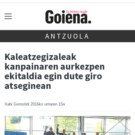
ANTZUOLA
Kaleatzegizaleak
kanpainaren aurkezpen
ekitaldia egin dute giro
atseginean
Xabi Gorostidi
2016ko urriaren 15a