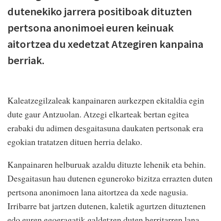
dutenekiko jarrera positiboak dituzten
pertsona anonimoei euren keinuak
aitortzea du xedetzat Atzegiren kanpaina
berriak.
Kaleatzegilzaleak kanpainaren aurkezpen ekitaldia egin
dute gaur Antzuolan. Atzegi elkarteak bertan egitea
erabaki du adimen desgaitasuna daukaten pertsonak era
egokian tratatzen dituen herria delako.
Kanpainaren helburuak azaldu dituzte lehenik eta behin.
Desgaitasun hau dutenen eguneroko bizitza errazten duten
pertsona anonimoen lana aitortzea da xede nagusia.
Irribarre bat jartzen dutenen, kaletik agurtzen dituztenen
edo euren egoeragatik galdetzen duten herritarren lana