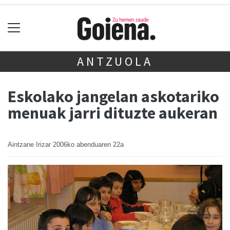
ANTZUOLA
Eskolako jangelan askotariko
menuak jarri dituzte aukeran
Aintzane Irizar
2006ko abenduaren 22a