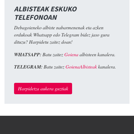
ALBISTEAK ESKUKO
TELEFONOAN
Debagoieneko albiste nabarmenenak eta azken
ordukoak Whatsapp edo Telegram bidez jaso gura
dituzu? Harpidetu zaitez doan!
WHATSAPP:
Batu zaitez
Goiena
albisteen kanalera.
TELEGRAM:
Batu zaitez
GoienaAlbisteak
kanalera.
Harpidetza aukera guztiak