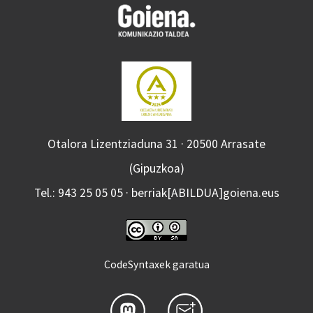
Otalora Lizentziaduna 31 · 20500 Arrasate
(Gipuzkoa)
Tel.: 943 25 05 05 · berriak[ABILDUA]goiena.eus
CodeSyntaxek garatua