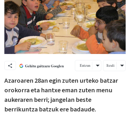
Entzun
Itzuli
Gehitu gaitzazu Googlen
Azaroaren 28an egin zuten urteko batzar
orokorra eta hantxe eman zuten menu
aukeraren berri; jangelan beste
berrikuntza batzuk ere badaude.