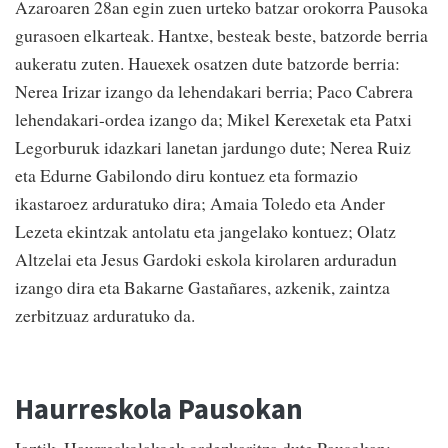
Azaroaren 28an egin zuen urteko batzar orokorra Pausoka
gurasoen elkarteak. Hantxe, besteak beste, batzorde berria
aukeratu zuten. Hauexek osatzen dute batzorde berria:
Nerea Irizar izango da lehendakari berria; Paco Cabrera
lehendakari-ordea izango da; Mikel Kerexetak eta Patxi
Legorburuk idazkari lanetan jardungo dute; Nerea Ruiz
eta Edurne Gabilondo diru kontuez eta formazio
ikastaroez arduratuko dira; Amaia Toledo eta Ander
Lezeta ekintzak antolatu eta jangelako kontuez; Olatz
Altzelai eta Jesus Gardoki eskola kirolaren arduradun
izango dira eta Bakarne Gastañares, azkenik, zaintza
zerbitzuaz arduratuko da.
Haurreskola Pausokan
Iaztik, Haurreskolakoek ordezkaritza dute Pausokan;