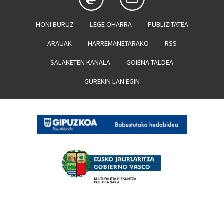
HONI BURUZ
LEGE OHARRA
PUBLIZITATEA
ARAUAK
HARREMANETARAKO
RSS
SALAKETEN KANALA
GOIENA TALDEA
GUREKIN LAN EGIN