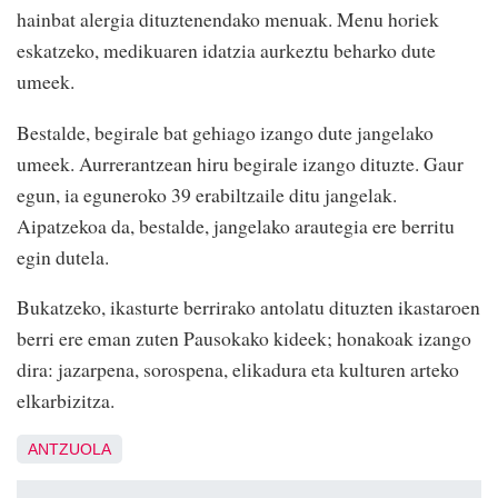
hainbat alergia dituztenendako menuak. Menu horiek
eskatzeko, medikuaren idatzia aurkeztu beharko dute
umeek.
Bestalde, begirale bat gehiago izango dute jangelako
umeek. Aurrerantzean hiru begirale izango dituzte. Gaur
egun, ia eguneroko 39 erabiltzaile ditu jangelak.
Aipatzekoa da, bestalde, jangelako arautegia ere berritu
egin dutela.
Bukatzeko, ikasturte berrirako antolatu dituzten ikastaroen
berri ere eman zuten Pausokako kideek; honakoak izango
dira: jazarpena, sorospena, elikadura eta kulturen arteko
elkarbizitza.
ANTZUOLA