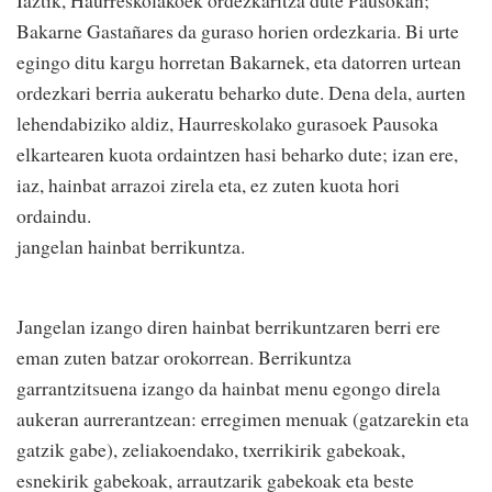
Bakarne Gastañares da guraso horien ordezkaria. Bi urte
egingo ditu kargu horretan Bakarnek, eta datorren urtean
ordezkari berria aukeratu beharko dute. Dena dela, aurten
lehendabiziko aldiz, Haurreskolako gurasoek Pausoka
elkartearen kuota ordaintzen hasi beharko dute; izan ere,
iaz, hainbat arrazoi zirela eta, ez zuten kuota hori
ordaindu.
jangelan hainbat berrikuntza.
Jangelan izango diren hainbat berrikuntzaren berri ere
eman zuten batzar orokorrean. Berrikuntza
garrantzitsuena izango da hainbat menu egongo direla
aukeran aurrerantzean: erregimen menuak (gatzarekin eta
gatzik gabe), zeliakoendako, txerrikirik gabekoak,
esnekirik gabekoak, arrautzarik gabekoak eta beste