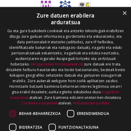
×
Zure datuen erabilera
arduratsua
Gu eta gure bazkideek cookieak eta antzeko teknologiak erabiltzen
ditugu zure gailuan informazioa gordetzeko eta eskuratzeko, eta
datu pertsonalak tratatzeko (adibidez, zure IP helbidea,
identifikatzaile bakarrak eta nabigazio-datuak), iragarki eta eduki
pertsonalizatuak eskaintzeko, iragarkiak eta edukia neurtzeko,
audientziaren inguruko ikuspegiak lortzeko eta zerbitzuak
hobetzeko.
Hirugarrenen hornitzaileek (4)
zure datuak ere trata
ditzakete helburu hauetarako eta beste batzuetarako, besteak beste
kokapen geografiko zehatzeko datuak eta gailuaren ezaugarriak
erabiliz. Zure aukerak webgune honi soilik aplikatzen zaizkio.
Hornitzaile batzuek baimena beharrean interes legitimoa oinarri
gisa erabil dezakete; aurka egiteko eskubidea duzu
Iragarkien
ezarpenak
atalean. Zure baimena edozein unetan ken dezakezu
Cookieen ezarpenak
atalean.
Pribatutasun-politika
BEHAR-BEHARREZKOA
ERRENDIMENDUA
BIDERATZEA
FUNTZIONALTASUNA