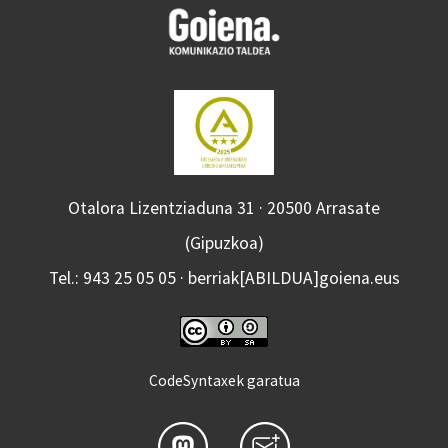
Otalora Lizentziaduna 31 · 20500 Arrasate
(Gipuzkoa)
Tel.: 943 25 05 05 · berriak[ABILDUA]goiena.eus
CodeSyntaxek garatua