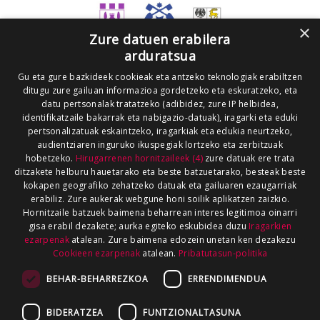
×
Zure datuen erabilera
arduratsua
Gu eta gure bazkideek cookieak eta antzeko teknologiak erabiltzen
ditugu zure gailuan informazioa gordetzeko eta eskuratzeko, eta
datu pertsonalak tratatzeko (adibidez, zure IP helbidea,
identifikatzaile bakarrak eta nabigazio-datuak), iragarki eta eduki
pertsonalizatuak eskaintzeko, iragarkiak eta edukia neurtzeko,
audientziaren inguruko ikuspegiak lortzeko eta zerbitzuak
hobetzeko.
Hirugarrenen hornitzaileek (4)
zure datuak ere trata
ditzakete helburu hauetarako eta beste batzuetarako, besteak beste
kokapen geografiko zehatzeko datuak eta gailuaren ezaugarriak
erabiliz. Zure aukerak webgune honi soilik aplikatzen zaizkio.
Hornitzaile batzuek baimena beharrean interes legitimoa oinarri
gisa erabil dezakete; aurka egiteko eskubidea duzu
Iragarkien
ezarpenak
atalean. Zure baimena edozein unetan ken dezakezu
Cookieen ezarpenak
atalean.
Pribatutasun-politika
BEHAR-BEHARREZKOA
ERRENDIMENDUA
BIDERATZEA
FUNTZIONALTASUNA