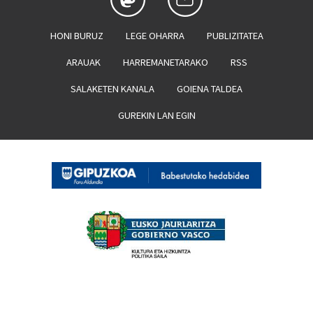
HONI BURUZ
LEGE OHARRA
PUBLIZITATEA
ARAUAK
HARREMANETARAKO
RSS
SALAKETEN KANALA
GOIENA TALDEA
GUREKIN LAN EGIN