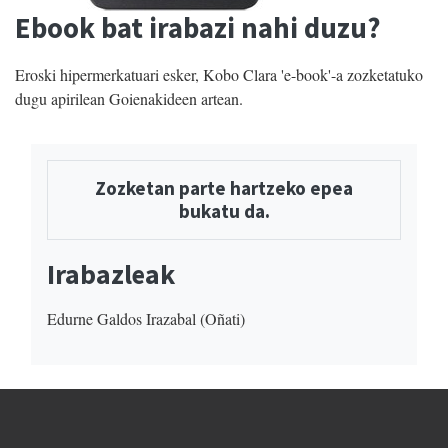
Ebook bat irabazi nahi duzu?
Eroski hipermerkatuari esker, Kobo Clara 'e-book'-a zozketatuko
dugu apirilean Goienakideen artean.
Zozketan parte hartzeko epea
bukatu da.
Irabazleak
Edurne Galdos Irazabal (Oñati)