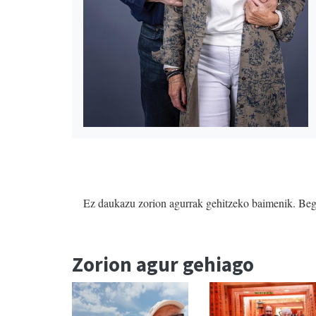
Ez daukazu zorion agurrak gehitzeko baimenik. Beg
Zorion agur gehiago