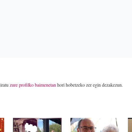
iratu
zure profilko baimenetan
hori hobetzeko zer egin dezakezun.