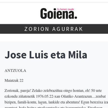
ZORION AGURRAK
Jose Luis eta Mila
ANTZUOLA
Maiatzak 22
Zorionak, pareja! Zelako zelebraziñua oingo hontan, eh! 50 urte
ezkondu ziñatenetik 1976.05.22-xan Oñatiko Arantzazun....zenbat
bizipen, famili-kontu, lagun, lankide eta abentura! Egun berezixa iz
zuentzat, baña baitxa etxekoentzako eta lagunentzako. Etxekuon,