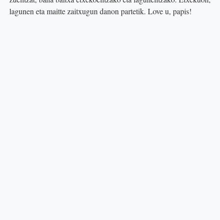
lagunen eta maitte zaitxugun danon partetik. Love u, papis!