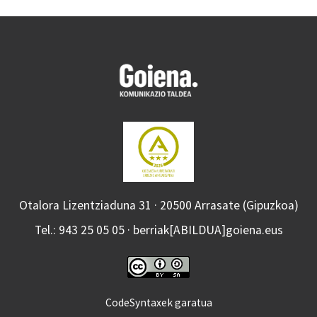
Otalora Lizentziaduna 31 · 20500 Arrasate (Gipuzkoa)
Tel.: 943 25 05 05 · berriak[ABILDUA]goiena.eus
CodeSyntaxek garatua