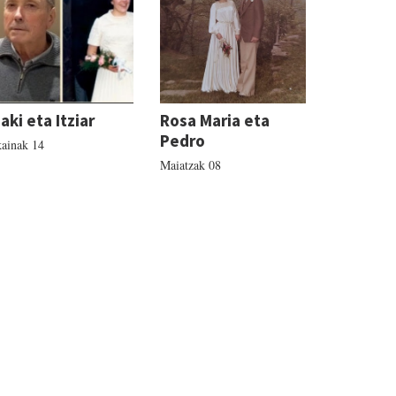
ñaki eta Itziar
Rosa Maria eta
Pedro
ainak 14
Maiatzak 08