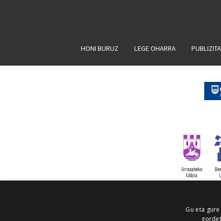
HONI BURUZ
LEGE OHARRA
PUBLIZIT
Gu eta gure
gordet