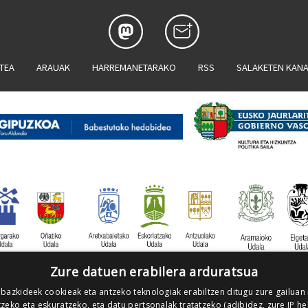
ATEA
ARAUAK
HARREMANETARAKO
RSS
SALAKETEN KAN
Zure datuen erabilera arduratsua
 bazkideek cookieak eta antzeko teknologiak erabiltzen ditugu zure gailuan
zeko eta eskuratzeko, eta datu pertsonalak tratatzeko (adibidez, zure IP he