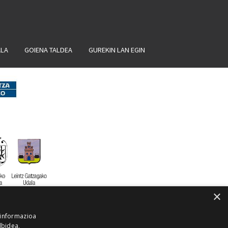
ALA
GOIENA TALDEA
GUREKIN LAN EGIN
×
 informazioa
lbidea,