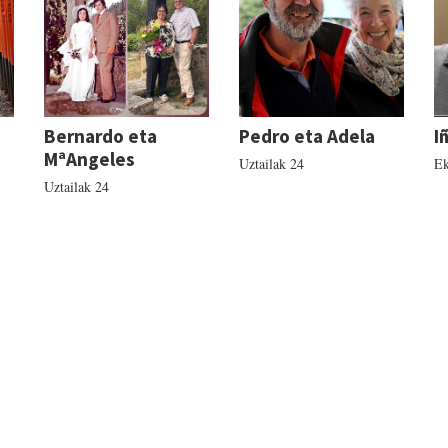
Bernardo eta
Pedro eta Adela
I
MªAngeles
Uztailak 24
Ek
Uztailak 24