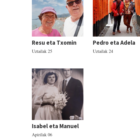
Resu eta Txomin
Pedro eta Adela
Uztailak 25
Uztailak 24
Isabel eta Manuel
Apirilak 06