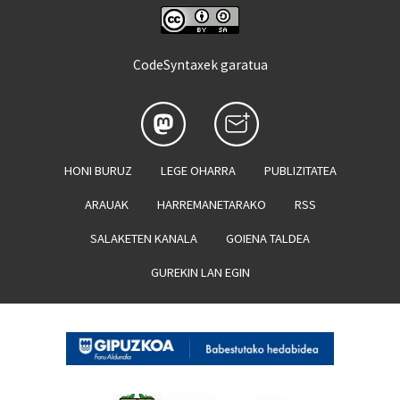
CodeSyntaxek garatua
HONI BURUZ
LEGE OHARRA
PUBLIZITATEA
ARAUAK
HARREMANETARAKO
RSS
SALAKETEN KANALA
GOIENA TALDEA
GUREKIN LAN EGIN