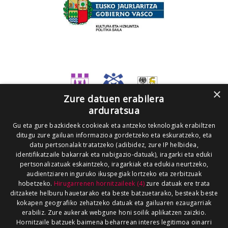
×
Zure datuen erabilera
arduratsua
Gu eta gure bazkideek cookieak eta antzeko teknologiak erabiltzen
ditugu zure gailuan informazioa gordetzeko eta eskuratzeko, eta
datu pertsonalak tratatzeko (adibidez, zure IP helbidea,
identifikatzaile bakarrak eta nabigazio-datuak), iragarki eta eduki
pertsonalizatuak eskaintzeko, iragarkiak eta edukia neurtzeko,
audientziaren inguruko ikuspegiak lortzeko eta zerbitzuak
hobetzeko.
Hirugarrenen hornitzaileek (4)
zure datuak ere trata
ditzakete helburu hauetarako eta beste batzuetarako, besteak beste
kokapen geografiko zehatzeko datuak eta gailuaren ezaugarriak
erabiliz. Zure aukerak webgune honi soilik aplikatzen zaizkio.
Hornitzaile batzuek baimena beharrean interes legitimoa oinarri