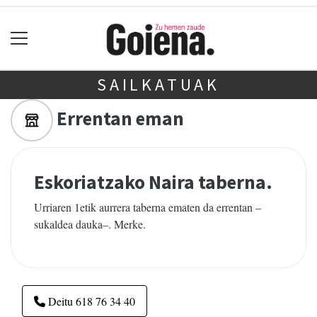
SAILKATUAK
Errentan eman
Eskoriatzako Naira taberna.
Urriaren 1etik aurrera taberna ematen da errentan –
sukaldea dauka–. Merke.
Deitu 618 76 34 40