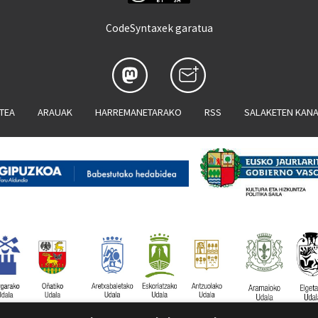
CodeSyntaxek garatua
ATEA
ARAUAK
HARREMANETARAKO
RSS
SALAKETEN KAN