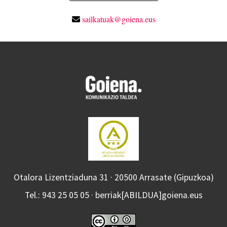
sailkatuak@goiena.eus
Otalora Lizentziaduna 31 · 20500 Arrasate (Gipuzkoa)
Tel.: 943 25 05 05 · berriak[ABILDUA]goiena.eus