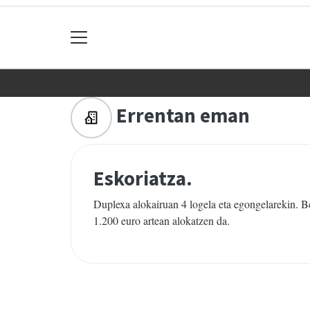
Errentan eman
Eskoriatza.
Duplexa alokairuan 4 logela eta egongelarekin. Be
1.200 euro artean alokatzen da.