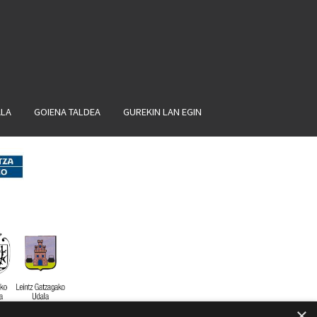
ALA
GOIENA TALDEA
GUREKIN LAN EGIN
×