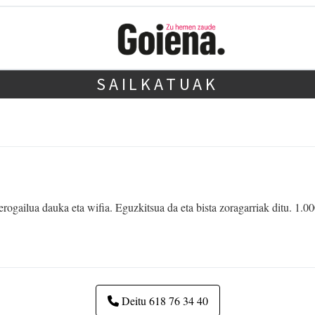
SAILKATUAK
rogailua dauka eta wifia. Eguzkitsua da eta bista zoragarriak ditu. 1.00
Deitu 618 76 34 40