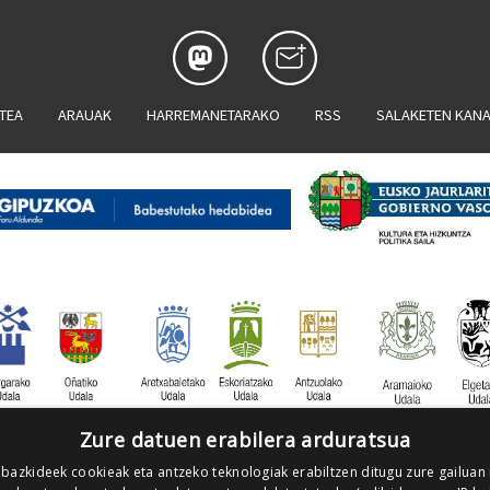
ATEA
ARAUAK
HARREMANETARAKO
RSS
SALAKETEN KAN
Zure datuen erabilera arduratsua
 bazkideek cookieak eta antzeko teknologiak erabiltzen ditugu zure gailuan