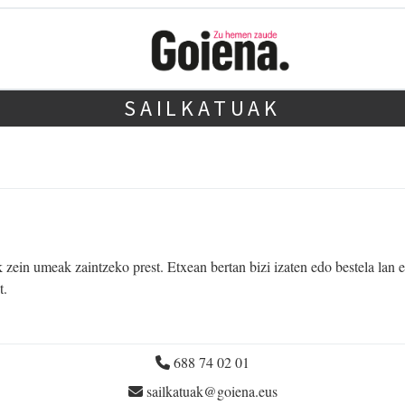
SAILKATUAK
ein umeak zaintzeko prest. Etxean bertan bizi izaten edo bestela lan 
t.
688 74 02 01
sailkatuak@goiena.eus