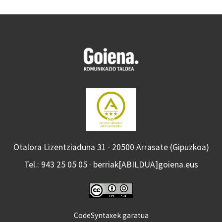
Otalora Lizentziaduna 31 · 20500 Arrasate (Gipuzkoa)
Tel.: 943 25 05 05 · berriak[ABILDUA]goiena.eus
CodeSyntaxek garatua