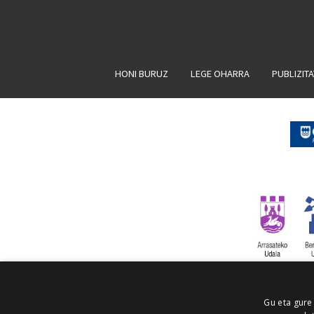
HONI BURUZ
LEGE OHARRA
PUBLIZIT
Gu eta gure