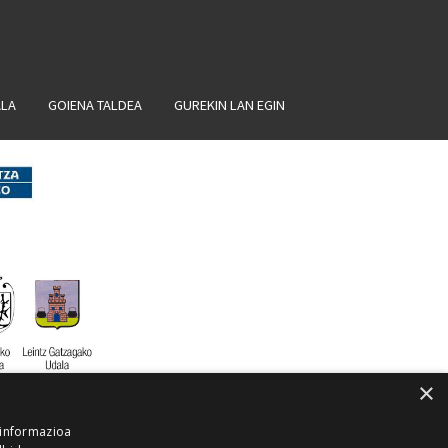
ALA
GOIENA TALDEA
GUREKIN LAN EGIN
×
 informazioa