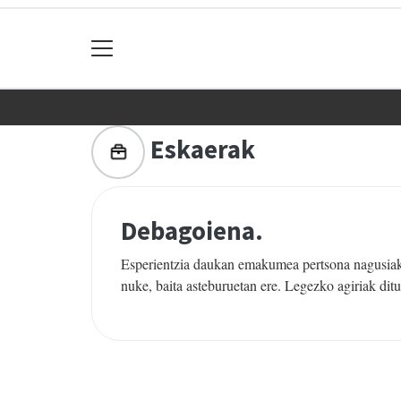
Eskaerak
Debagoiena.
Esperientzia daukan emakumea pertsona nagusiak z
nuke, baita asteburuetan ere. Legezko agiriak ditu