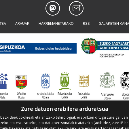
ATEA
ARAUAK
HARREMANETARAKO
RSS
SALAKETEN KAN
Zure datuen erabilera arduratsua
 bazkideek cookieak eta antzeko teknologiak erabiltzen ditugu zure gailuan
zeko eta eskuratzeko, eta datu pertsonalak tratatzeko (adibidez, zure IP he
tzaile bakarrak eta nabigazio-datuak), iragarki eta eduki pertsonalizatuak e