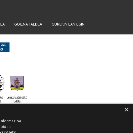
ALA
GOIENA TALDEA
GUREKIN LAN EGIN
×
 informazioa
lbidea,
skaintzeko,