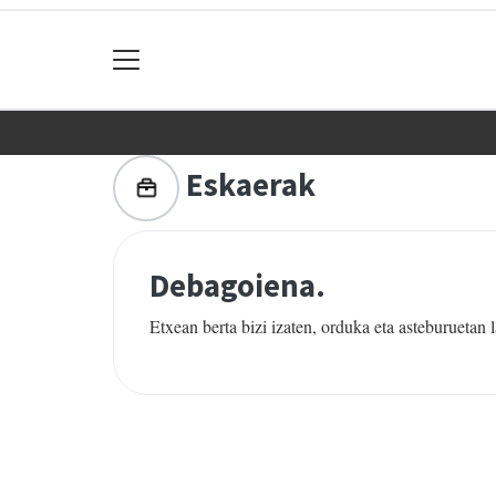
Eskaerak
Debagoiena.
Etxean berta bizi izaten, orduka eta asteburuetan