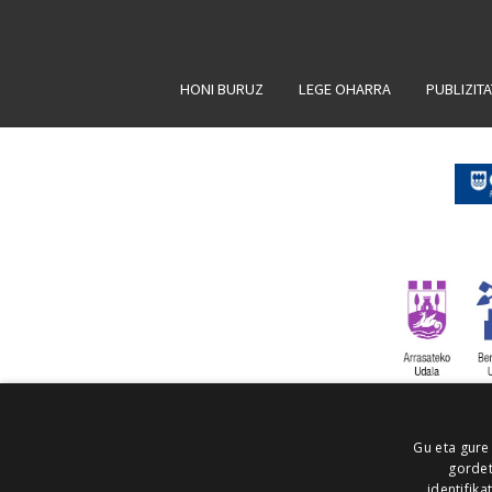
HONI BURUZ
LEGE OHARRA
PUBLIZIT
Gu eta gure
gordet
identifika