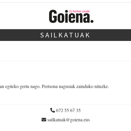
SAILKATUAK
 lan egiteko gertu nago. Pertsona nagusiak zainduko nituzke.
672 55 67 35
sailkatuak@goiena.eus