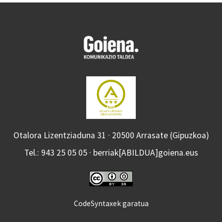
Otalora Lizentziaduna 31 · 20500 Arrasate (Gipuzkoa)
Tel.: 943 25 05 05 · berriak[ABILDUA]goiena.eus
CodeSyntaxek garatua