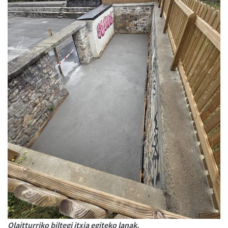
Olaitturriko biltegi itxia egiteko lanak.