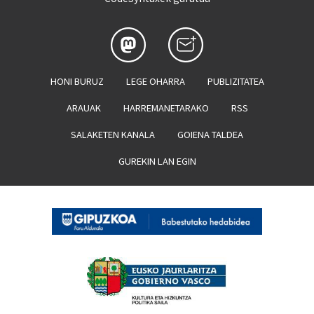
HONI BURUZ
LEGE OHARRA
PUBLIZITATEA
ARAUAK
HARREMANETARAKO
RSS
SALAKETEN KANALA
GOIENA TALDEA
GUREKIN LAN EGIN