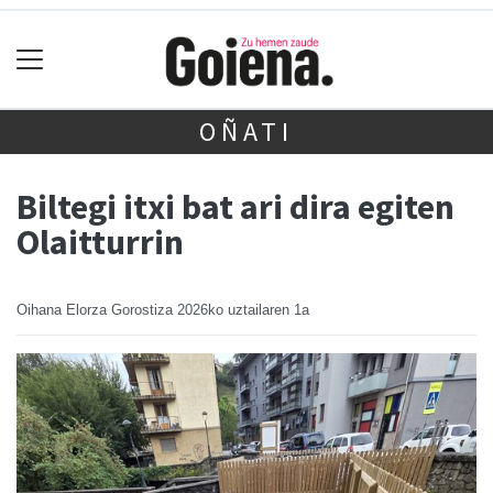
OÑATI
Biltegi itxi bat ari dira egiten
Olaitturrin
Oihana Elorza Gorostiza
2026ko uztailaren 1a