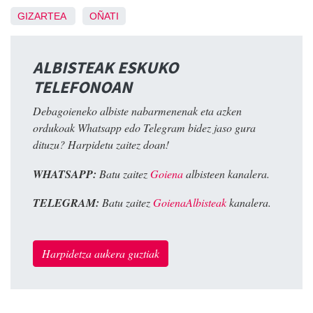
GIZARTEA
OÑATI
ALBISTEAK ESKUKO
TELEFONOAN
Debagoieneko albiste nabarmenenak eta azken
ordukoak Whatsapp edo Telegram bidez jaso gura
dituzu? Harpidetu zaitez doan!
WHATSAPP:
Batu zaitez
Goiena
albisteen kanalera.
TELEGRAM:
Batu zaitez
GoienaAlbisteak
kanalera.
Harpidetza aukera guztiak