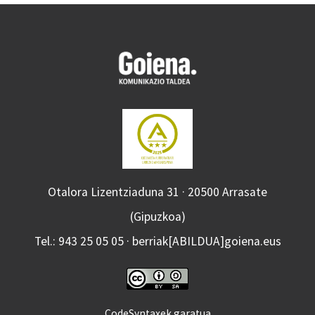
Otalora Lizentziaduna 31 · 20500 Arrasate
(Gipuzkoa)
Tel.: 943 25 05 05 · berriak[ABILDUA]goiena.eus
CodeSyntaxek garatua