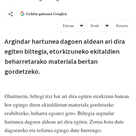
Gehitu gaitzazu Googlen
Entzun
Itzuli
Erraztu
Argindar hartunea dagoen aldean ari dira
egiten biltegia, etorkizuneko ekitaldien
beharretarako materiala bertan
gordetzeko.
Olaitturrin, biltegi itxi bat ari dira egiten etorkizun batean
hor egingo diren ekitaldietan materiala gordetzeko
erabiltzeko, beharra egonez gero. Biltegia argindar
hartunea dagoen aldean ari dira egiten. Zorua bota dute
dagoeneko eta teilatua egingo dute hurrengo.