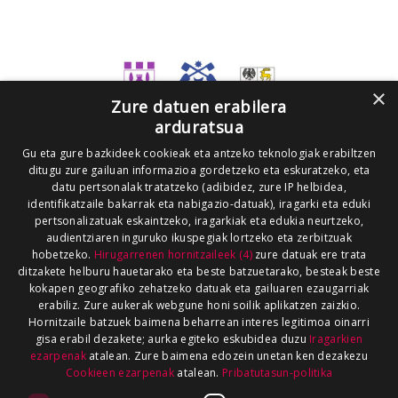
×
Zure datuen erabilera
arduratsua
Gu eta gure bazkideek cookieak eta antzeko teknologiak erabiltzen
ditugu zure gailuan informazioa gordetzeko eta eskuratzeko, eta
datu pertsonalak tratatzeko (adibidez, zure IP helbidea,
identifikatzaile bakarrak eta nabigazio-datuak), iragarki eta eduki
pertsonalizatuak eskaintzeko, iragarkiak eta edukia neurtzeko,
audientziaren inguruko ikuspegiak lortzeko eta zerbitzuak
hobetzeko.
Hirugarrenen hornitzaileek (4)
zure datuak ere trata
ditzakete helburu hauetarako eta beste batzuetarako, besteak beste
kokapen geografiko zehatzeko datuak eta gailuaren ezaugarriak
erabiliz. Zure aukerak webgune honi soilik aplikatzen zaizkio.
Hornitzaile batzuek baimena beharrean interes legitimoa oinarri
gisa erabil dezakete; aurka egiteko eskubidea duzu
Iragarkien
ezarpenak
atalean. Zure baimena edozein unetan ken dezakezu
Cookieen ezarpenak
atalean.
Pribatutasun-politika