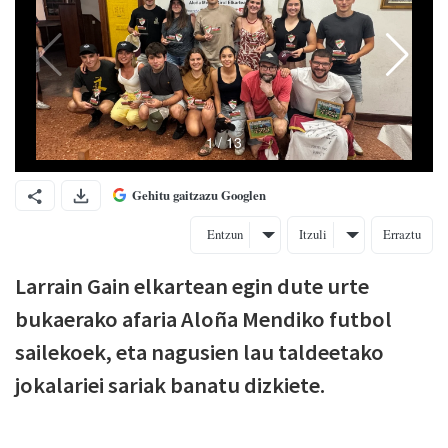
Gehitu gaitzazu Googlen
Entzun
Itzuli
Erraztu
Larrain Gain elkartean egin dute urte
bukaerako afaria Aloña Mendiko futbol
sailekoek, eta nagusien lau taldeetako
jokalariei sariak banatu dizkiete.