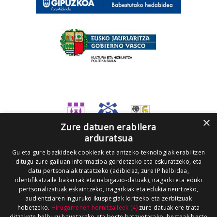
×
Zure datuen erabilera
arduratsua
Gu eta gure bazkideek cookieak eta antzeko teknologiak erabiltzen
ditugu zure gailuan informazioa gordetzeko eta eskuratzeko, eta
datu pertsonalak tratatzeko (adibidez, zure IP helbidea,
identifikatzaile bakarrak eta nabigazio-datuak), iragarki eta eduki
pertsonalizatuak eskaintzeko, iragarkiak eta edukia neurtzeko,
audientziaren inguruko ikuspegiak lortzeko eta zerbitzuak
hobetzeko.
Hirugarrenen hornitzaileek (4)
zure datuak ere trata
ditzakete helburu hauetarako eta beste batzuetarako, besteak beste