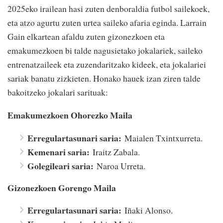
2025eko irailean hasi zuten denboraldia futbol sailekoek,
eta atzo agurtu zuten urtea saileko afaria eginda. Larrain
Gain elkartean afaldu zuten gizonezkoen eta
emakumezkoen bi talde nagusietako jokalariek, saileko
entrenatzaileek eta zuzendaritzako kideek, eta jokalariei
sariak banatu zizkieten. Honako hauek izan ziren talde
bakoitzeko jokalari sarituak:
Emakumezkoen Ohorezko Maila
Erregulartasunari saria:
Maialen Txintxurreta.
Kemenari saria:
Iraitz Zabala.
Golegileari saria:
Naroa Urreta.
Gizonezkoen Gorengo Maila
Erregulartasunari saria:
Iñaki Alonso.