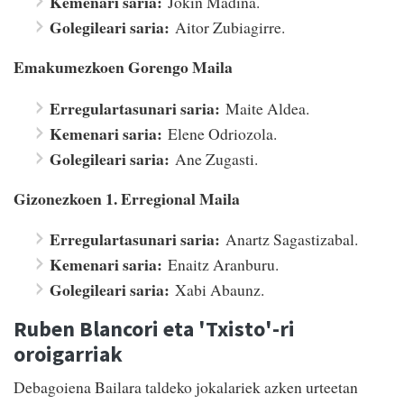
Kemenari saria:
Jokin Madina.
Golegileari saria:
Aitor Zubiagirre.
Emakumezkoen Gorengo Maila
Erregulartasunari saria:
Maite Aldea.
Kemenari saria:
Elene Odriozola.
Golegileari saria:
Ane Zugasti.
Gizonezkoen 1. Erregional Maila
Erregulartasunari saria:
Anartz Sagastizabal.
Kemenari saria:
Enaitz Aranburu.
Golegileari saria:
Xabi Abaunz.
Ruben Blancori eta 'Txisto'-ri
oroigarriak
Debagoiena Bailara taldeko jokalariek azken urteetan