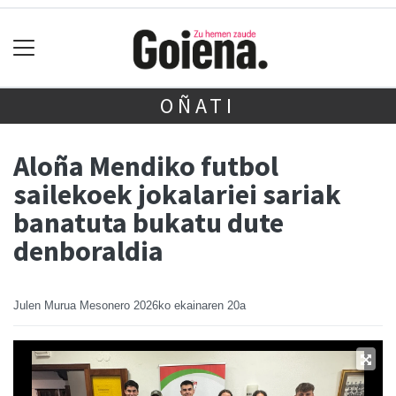
OÑATI
Aloña Mendiko futbol
sailekoek jokalariei sariak
banatuta bukatu dute
denboraldia
Julen Murua Mesonero
2026ko ekainaren 20a