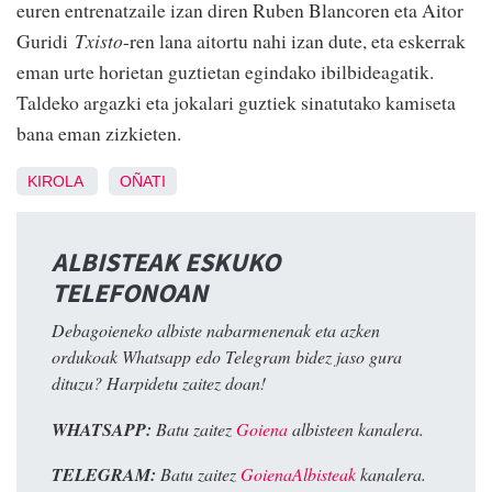
euren entrenatzaile izan diren Ruben Blancoren eta Aitor
Guridi
Txisto
-ren lana aitortu nahi izan dute, eta eskerrak
eman urte horietan guztietan egindako ibilbideagatik.
Taldeko argazki eta jokalari guztiek sinatutako kamiseta
bana eman zizkieten.
KIROLA
OÑATI
ALBISTEAK ESKUKO
TELEFONOAN
Debagoieneko albiste nabarmenenak eta azken
ordukoak Whatsapp edo Telegram bidez jaso gura
dituzu? Harpidetu zaitez doan!
WHATSAPP:
Batu zaitez
Goiena
albisteen kanalera.
TELEGRAM:
Batu zaitez
GoienaAlbisteak
kanalera.