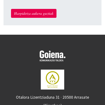
Harpidetza aukera guztiak
Otalora Lizentziaduna 31 · 20500 Arrasate