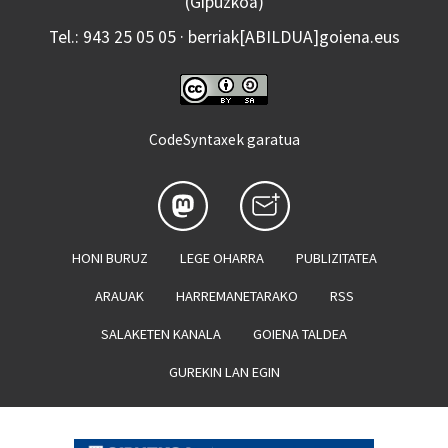
(Gipuzkoa)
Tel.: 943 25 05 05 · berriak[ABILDUA]goiena.eus
CodeSyntaxek garatua
HONI BURUZ
LEGE OHARRA
PUBLIZITATEA
ARAUAK
HARREMANETARAKO
RSS
SALAKETEN KANALA
GOIENA TALDEA
GUREKIN LAN EGIN