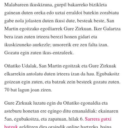
Malabareen ikuskizuna, gurpil bakarreko bizikleta
gainean duten oreka edo uztai erraldoi batekin zorabiatu
gabe nola jolasten duten ikusi dute, besteak beste, San
Martin egoitzako egoiliarrek Gure Zirkuan. Iker Galartza
bera izan zuten irteera berezi honen gidari eta
ikuskizuneko aurkezle; umorerik ere zen falta izan.
Gozatu egin zuten ikus-entzuleek.
Oñatiko Udalak, San Martin egoitzak eta Gure Zirkuak
elkarrekin antolatu duten irteera izan da hau. Egubakoitz
goizean egin zuten, eta batzuk zein besteek gozatu zuten.
70 bat lagun joan ziren.
Gure Zirkuak luzatu egin du Oñatiko egonaldia eta
asteburu honetan ere egingo ditu emanaldiak: ekainaren
5an, egubakoitza, eta zapatuan, hilak 6.
Sarrera gutxi
batzuk
gelditzen dira oraindik online hartzeko, baina