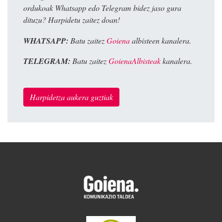
ordukoak Whatsapp edo Telegram bidez jaso gura
dituzu? Harpidetu zaitez doan!
WHATSAPP:
Batu zaitez
Goiena
albisteen kanalera.
TELEGRAM:
Batu zaitez
GoienaAlbisteak
kanalera.
Harpidetza aukera guztiak