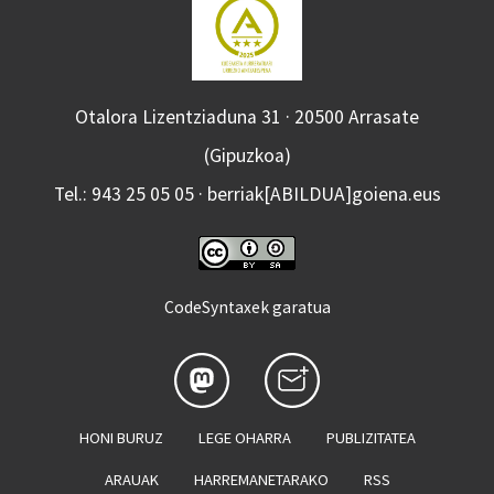
Otalora Lizentziaduna 31 · 20500 Arrasate
(Gipuzkoa)
Tel.: 943 25 05 05 · berriak[ABILDUA]goiena.eus
CodeSyntaxek garatua
HONI BURUZ
LEGE OHARRA
PUBLIZITATEA
ARAUAK
HARREMANETARAKO
RSS