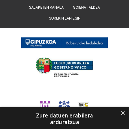
SALAKETEN KANALA
GOIENA TALDEA
GUREKIN LAN EGIN
×
Zure datuen erabilera
arduratsua