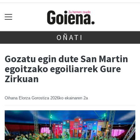
OÑATI
Gozatu egin dute San Martin
egoitzako egoiliarrek Gure
Zirkuan
Oihana Elorza Gorostiza
2026ko ekainaren 2a