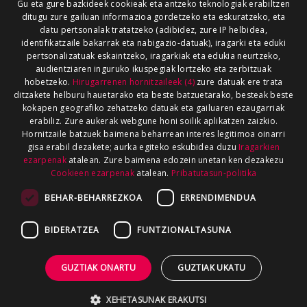
Gu eta gure bazkideek cookieak eta antzeko teknologiak erabiltzen
ditugu zure gailuan informazioa gordetzeko eta eskuratzeko, eta
datu pertsonalak tratatzeko (adibidez, zure IP helbidea,
identifikatzaile bakarrak eta nabigazio-datuak), iragarki eta eduki
pertsonalizatuak eskaintzeko, iragarkiak eta edukia neurtzeko,
audientziaren inguruko ikuspegiak lortzeko eta zerbitzuak
hobetzeko.
Hirugarrenen hornitzaileek (4)
zure datuak ere trata
ditzakete helburu hauetarako eta beste batzuetarako, besteak beste
kokapen geografiko zehatzeko datuak eta gailuaren ezaugarriak
erabiliz. Zure aukerak webgune honi soilik aplikatzen zaizkio.
Hornitzaile batzuek baimena beharrean interes legitimoa oinarri
gisa erabil dezakete; aurka egiteko eskubidea duzu
Iragarkien
ezarpenak
atalean. Zure baimena edozein unetan ken dezakezu
Cookieen ezarpenak
atalean.
Pribatutasun-politika
BEHAR-BEHARREZKOA
ERRENDIMENDUA
BIDERATZEA
FUNTZIONALTASUNA
GUZTIAK ONARTU
GUZTIAK UKATU
XEHETASUNAK ERAKUTSI