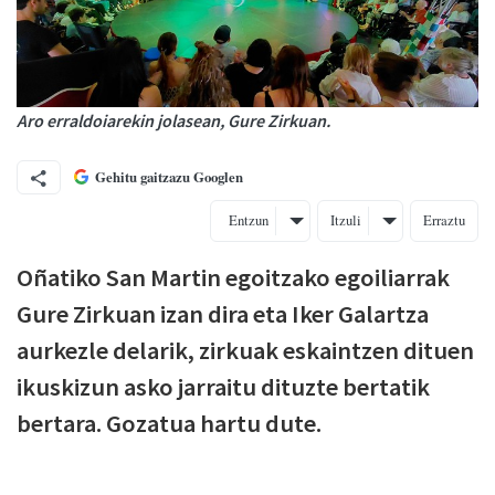
Aro erraldoiarekin jolasean, Gure Zirkuan.
Gehitu gaitzazu Googlen
Entzun
Itzuli
Erraztu
Oñatiko San Martin egoitzako egoiliarrak
Gure Zirkuan izan dira eta Iker Galartza
aurkezle delarik, zirkuak eskaintzen dituen
ikuskizun asko jarraitu dituzte bertatik
bertara. Gozatua hartu dute.