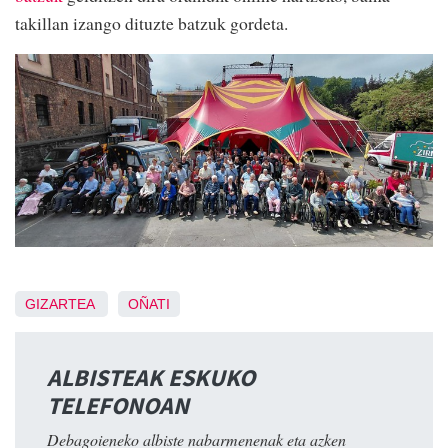
takillan izango dituzte batzuk gordeta.
GIZARTEA
OÑATI
ALBISTEAK ESKUKO
TELEFONOAN
Debagoieneko albiste nabarmenenak eta azken