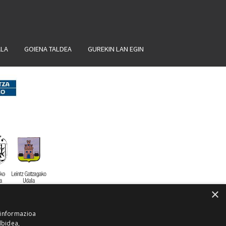
ALA
GOIENA TALDEA
GUREKIN LAN EGIN
×
 informazioa
lbidea,