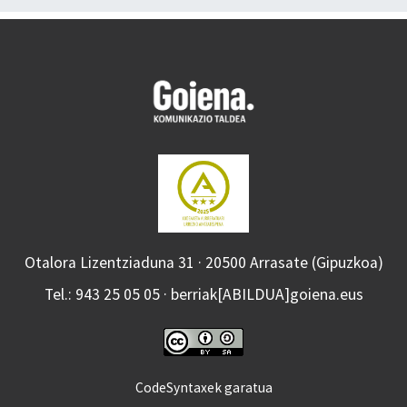
Otalora Lizentziaduna 31 · 20500 Arrasate (Gipuzkoa)
Tel.: 943 25 05 05 · berriak[ABILDUA]goiena.eus
CodeSyntaxek garatua