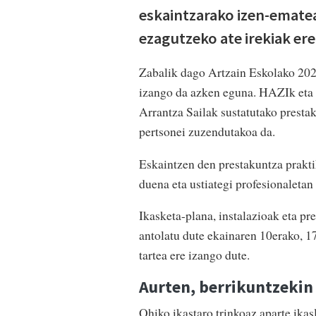
eskaintzarako izen-emate
ezagutzeko ate irekiak er
Zabalik dago Artzain Eskolako 202
izango da azken eguna. HAZIk eta 
Arrantza Sailak sustatutako prestak
pertsonei zuzendutakoa da.
Eskaintzen den prestakuntza prakti
duena eta ustiategi profesionaletan
Ikasketa-plana, instalazioak eta pr
antolatu dute ekainaren 10erako, 1
tartea ere izango dute.
Aurten, berrikuntzekin
Ohiko ikastaro trinkoaz aparte ika