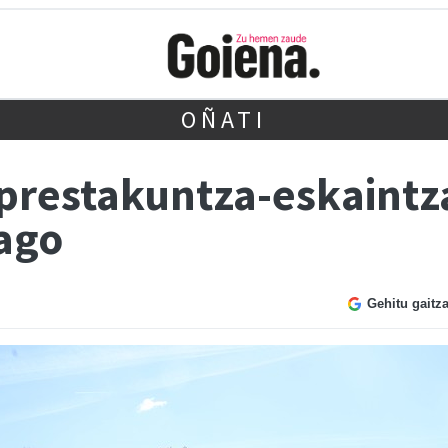
OÑATI
 prestakuntza-eskaintz
ago
Gehitu gaitz