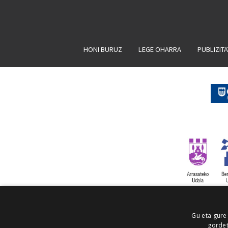
HONI BURUZ
LEGE OHARRA
PUBLIZIT
Gu eta gure
gordet