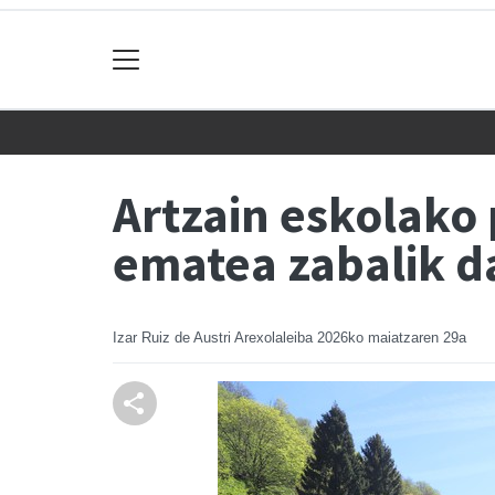
Artzain eskolako
ematea zabalik d
Izar Ruiz de Austri Arexolaleiba
2026ko maiatzaren 29a