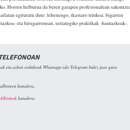
eko. Horren helburua da beren garapen profesionalean sakontze
ailatan egituratu dute: lehenengo, ikastaro trinkoa; bigarren
tazkoa- eta hirugarrenean, ustiategiko praktikak -hautazkoak-.
 TELEFONOAN
ak eta azken ordukoak Whatsapp edo Telegram bidez jaso gura
albisteen kanalera.
Albisteak
kanalera.