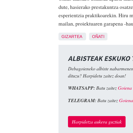
dute, hasierako prestakuntza osatz
esperientzia praktikoarekin. Hiru m
mailan, proiektuaren garapena -hau
GIZARTEA
OÑATI
ALBISTEAK ESKUKO
Debagoieneko albiste nabarmenen
dituzu? Harpidetu zaitez doan!
WHATSAPP:
Batu zaitez
Goiena
TELEGRAM:
Batu zaitez
Goiena
Harpidetza aukera guztiak