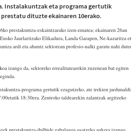
a. Instalakuntzak eta programa gertutik
e prestatu dituzte ekainaren 10erako.
6ko prestakuntza-eskaintzarako izen-ematea; ekainaren 26an
Eusko Jaurlaritzako Elikadura, Landa Garapen, Ne-kazaritza e
untza ardi eta ahuntz sektorean profesio-nalki garatu nahi dute
koa izango da, sektoreko errealitatearekin zuzenean bat egiten
 eginda.
estakuntza-programa gertutik ezagutzeko, ate irekien jardunaldi
7:00etatik 18:30era. Zentroko taldearekin zalantzak argitzeko
sleek prestakuntza-ibilbide zabalagoa osatzeko aukera izango