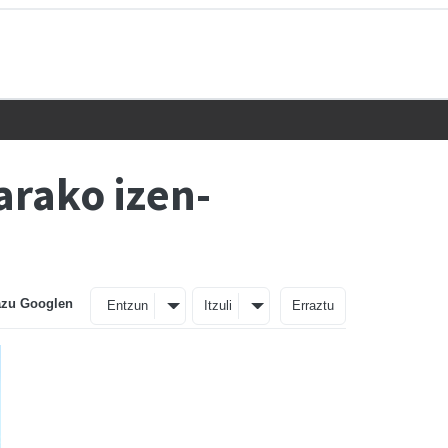
arako izen-
azu Googlen
Entzun
Itzuli
Erraztu