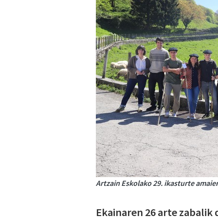
Artzain Eskolako 29. ikasturte amaier
Ekainaren 26 arte zabalik