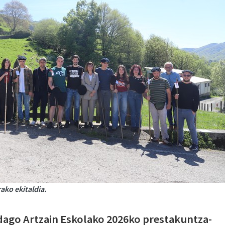
ako ekitaldia.
 dago Artzain Eskolako 2026ko prestakuntza-