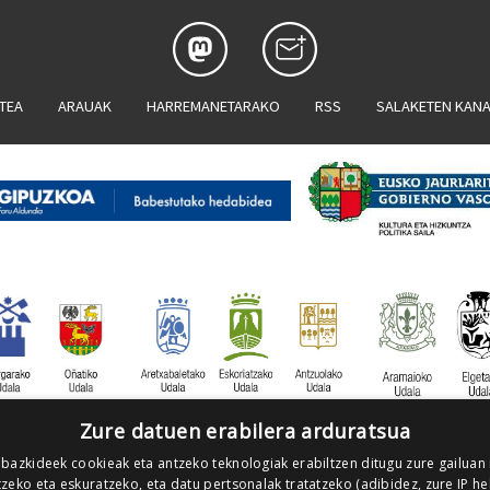
ATEA
ARAUAK
HARREMANETARAKO
RSS
SALAKETEN KAN
Zure datuen erabilera arduratsua
 bazkideek cookieak eta antzeko teknologiak erabiltzen ditugu zure gailuan
zeko eta eskuratzeko, eta datu pertsonalak tratatzeko (adibidez, zure IP he