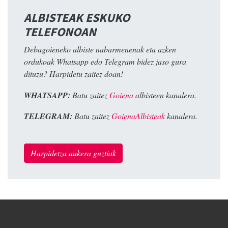
ALBISTEAK ESKUKO
TELEFONOAN
Debagoieneko albiste nabarmenenak eta azken
ordukoak Whatsapp edo Telegram bidez jaso gura
dituzu? Harpidetu zaitez doan!
WHATSAPP:
Batu zaitez
Goiena
albisteen kanalera.
TELEGRAM:
Batu zaitez
GoienaAlbisteak
kanalera.
Harpidetza aukera guztiak