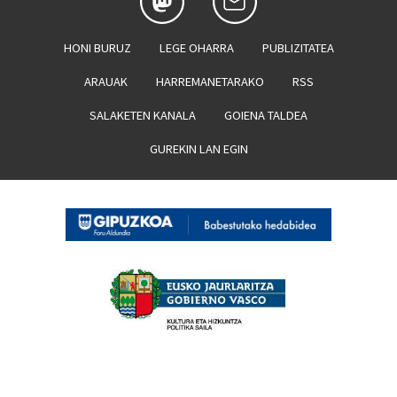
HONI BURUZ
LEGE OHARRA
PUBLIZITATEA
ARAUAK
HARREMANETARAKO
RSS
SALAKETEN KANALA
GOIENA TALDEA
GUREKIN LAN EGIN