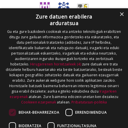
×
Zure datuen erabilera
arduratsua
Gu eta gure bazkideek cookieak eta antzeko teknologiak erabiltzen
ditugu zure gailuan informazioa gordetzeko eta eskuratzeko, eta
datu pertsonalak tratatzeko (adibidez, zure IP helbidea,
identifikatzaile bakarrak eta nabigazio-datuak), iragarki eta eduki
pertsonalizatuak eskaintzeko, iragarkiak eta edukia neurtzeko,
audientziaren inguruko ikuspegiak lortzeko eta zerbitzuak
hobetzeko.
Hirugarrenen hornitzaileek (4)
zure datuak ere trata
ditzakete helburu hauetarako eta beste batzuetarako, besteak beste
kokapen geografiko zehatzeko datuak eta gailuaren ezaugarriak
erabiliz. Zure aukerak webgune honi soilik aplikatzen zaizkio.
Hornitzaile batzuek baimena beharrean interes legitimoa oinarri
gisa erabil dezakete; aurka egiteko eskubidea duzu
Iragarkien
ezarpenak
atalean. Zure baimena edozein unetan ken dezakezu
Cookieen ezarpenak
atalean.
Pribatutasun-politika
BEHAR-BEHARREZKOA
ERRENDIMENDUA
BIDERATZEA
FUNTZIONALTASUNA