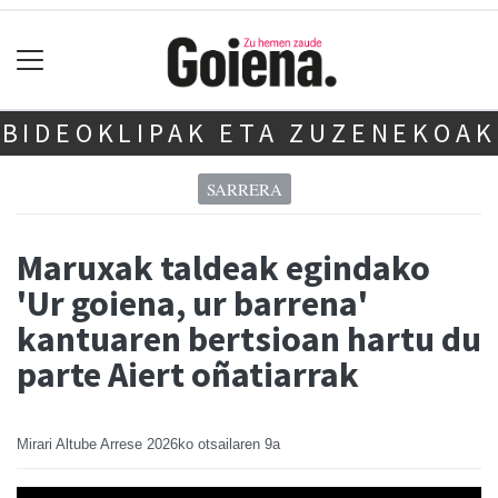
BIDEOKLIPAK ETA ZUZENEKOAK
SARRERA
Maruxak taldeak egindako
'Ur goiena, ur barrena'
kantuaren bertsioan hartu du
parte Aiert oñatiarrak
Mirari Altube Arrese
2026ko otsailaren 9a