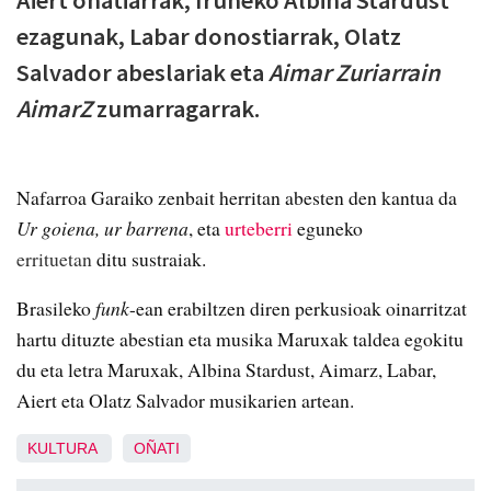
Aiert oñatiarrak, Iruñeko Albina Stardust
ezagunak, Labar donostiarrak, Olatz
Salvador abeslariak eta
Aimar Zuriarrain
AimarZ
zumarragarrak.
Nafarroa Garaiko zenbait herritan abesten den kantua da
Ur goiena, ur barrena
, eta
urteberri
eguneko
errituetan
ditu sustraiak.
Brasileko
funk
-ean erabiltzen diren perkusioak oinarritzat
hartu dituzte abestian eta musika Maruxak taldea egokitu
du eta letra Maruxak, Albina Stardust, Aimarz, Labar,
Aiert eta Olatz Salvador musikarien artean.
KULTURA
OÑATI