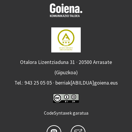
Otalora Lizentziaduna 31 · 20500 Arrasate
(Gipuzkoa)
Tel.: 943 25 05 05 · berriak[ABILDUA]goiena.eus
CodeSyntaxek garatua