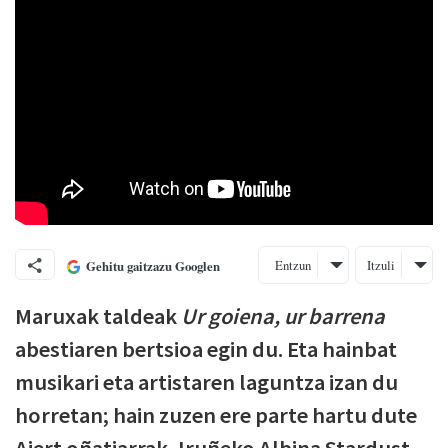
Entzun
Itzuli
Gehitu gaitzazu Googlen
Maruxak taldeak
Ur goiena, ur barrena
abestiaren bertsioa egin du. Eta hainbat
musikari eta artistaren laguntza izan du
horretan; hain zuzen ere parte hartu dute