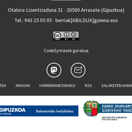
Otalora Lizentziaduna 31 · 20500 Arrasate (Gipuzkoa)
Tel.: 943 25 05 05 · berriak[ABILDUA]goiena.eus
CodeSyntaxek garatua
ATEA
ARAUAK
HARREMANETARAKO
RSS
SALAKETEN KAN