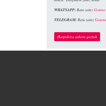
WHATSAPP:
Batu zaitez
Goiena
TELEGRAM:
Batu zaitez
Goiena
Harpidetza aukera guztiak