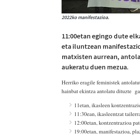
2022ko manifestazioa.
11:00etan egingo dute elk
eta iluntzean manifestazio
matxisten aurrean, antola
aukeratu duen mezua.
Herriko eragile feministek antolatu
hainbat ekintza antolatu dituzte ga
11etan, ikasleen kontzentrazi
11:30ean, ikasleentzat tailerr
12:00etan, kontzentrazioa pat
19:00etan, manifestazioa, pla