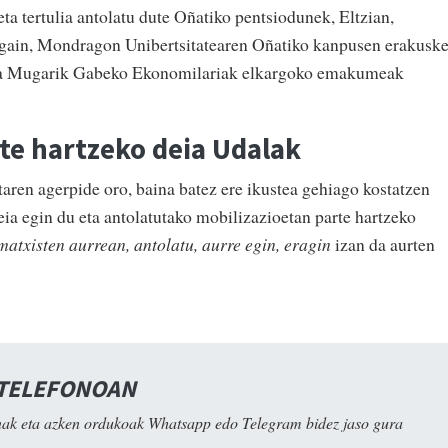
ta tertulia antolatu dute Oñatiko pentsiodunek, Eltzian,
 gain, Mondragon Unibertsitatearen Oñatiko kanpusen erakuske
era Mugarik Gabeko Ekonomilariak elkargoko emakumeak
te hartzeko deia Udalak
aren agerpide oro, baina batez ere ikustea gehiago kostatzen
eia egin du eta antolatutako mobilizazioetan parte hartzeko
matxisten aurrean, antolatu, aurre egin, eragin
izan da aurten
 TELEFONOAN
ak eta azken ordukoak Whatsapp edo Telegram bidez jaso gura