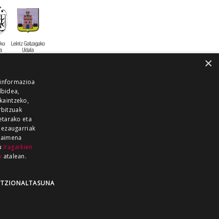
×
 informazioa
lbidea,
skaintzeko,
rbitzuak
etarako eta
 ezaugarriak
 baimena
zu
Iragarkien
k
atalean.
EITIA GUKA
AZKOITIA GUKA
BARRENA
GUKA
GUKA TELEBISTA
HIRUKA
TZIONALTASUNA
Z GUKA
ZUMAIA GUKA
28 KANALA