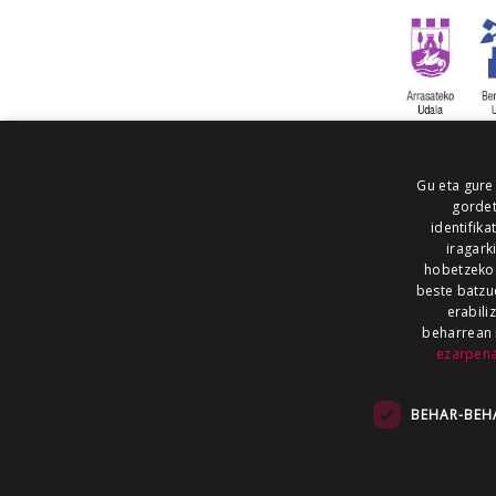
Gu eta gure
gordet
identifika
iragark
hobetzeko
beste batzu
erabili
beharrean 
ezarpen
AIARALDEA
AIKOR
AIURRI
ALEA
BEGITU
ERRAN
EUSKALERRIA IRRA
BEHAR-BEH
KRONIKA
MAILOPE
NOAUA
O