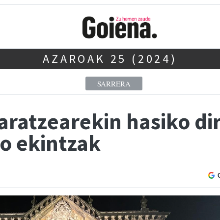
AZAROAK 25 (2024)
SARRERA
aratzearekin hasiko di
ko ekintzak