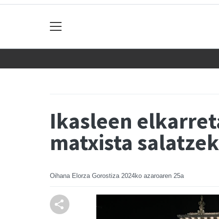
Ikasleen elkarret
matxista salatze
Oihana Elorza Gorostiza
2024ko azaroaren 25a