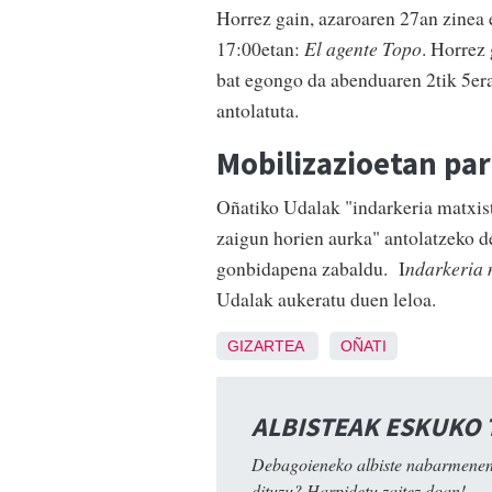
Horrez gain, azaroaren 27an zinea e
17:00etan:
El agente Topo
. Horrez
bat egongo da abenduaren 2tik 5
antolatuta.
Mobilizazioetan par
Oñatiko Udalak "indarkeria matxist
zaigun horien aurka" antolatzeko d
gonbidapena zabaldu. I
ndarkeria 
Udalak aukeratu duen leloa.
GIZARTEA
OÑATI
ALBISTEAK ESKUKO
Debagoieneko albiste nabarmenen
dituzu? Harpidetu zaitez doan!