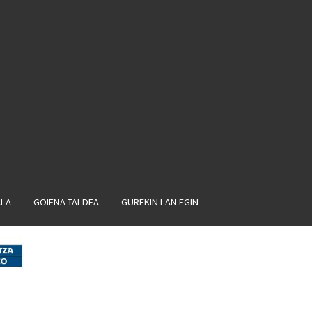
ALA
GOIENA TALDEA
GUREKIN LAN EGIN