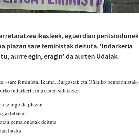
arretaratzea ikasleek, eguerdian pentsiodunek
a plazan sare feministak deituta. 'Indarkeria
tu, aurre egin, eragin' da aurten Udalak
ta –sare feminista, Ikama, Bargastak eta Oñatiko pentsionistak
urko indarkeria matxisten salatzeko:
oa izango da plazan
a gaztetxean
otan pentsionistak deituta
zan hasita