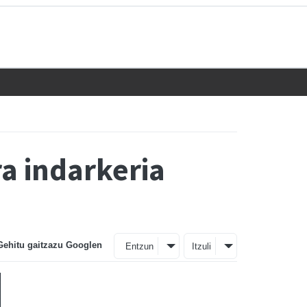
ra indarkeria
Gehitu gaitzazu Googlen
Entzun
Itzuli