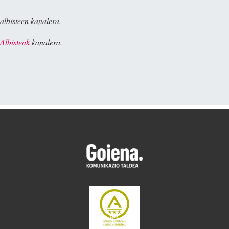
albisteen kanalera.
Albisteak
kanalera.