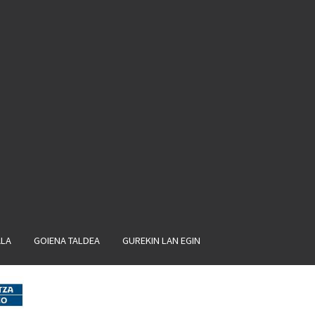
ALA
GOIENA TALDEA
GUREKIN LAN EGIN