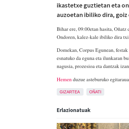
ikastetxe guztietan eta on
auzoetan ibiliko dira, goiz
Bihar ere, 09:00etan hasita, Oñatz 
Ondoren, kalez-kale ibiliko dira tx
Domekan, Corpus Egunean, festak ez
esnatuko da eguna eta ilunkaran b
nagusia, prozesioa eta dantzak izan
Hemen
duzue asteburuko egitaraua
GIZARTEA
OÑATI
Erlazionatuak