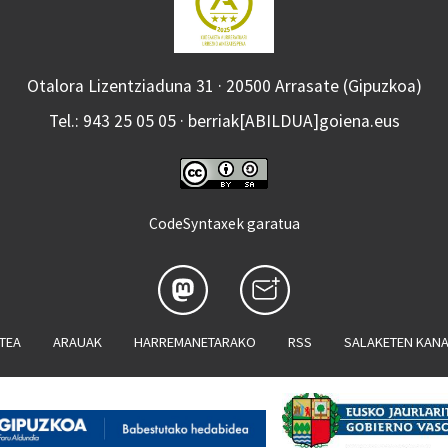
Otalora Lizentziaduna 31 · 20500 Arrasate (Gipuzkoa)
Tel.: 943 25 05 05 · berriak[ABILDUA]goiena.eus
CodeSyntaxek garatua
ATEA
ARAUAK
HARREMANETARAKO
RSS
SALAKETEN KAN