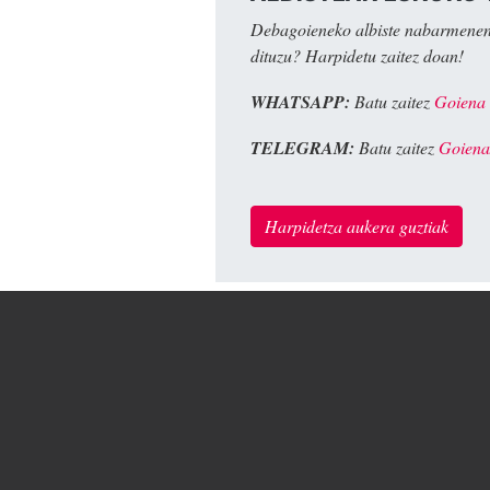
Debagoieneko albiste nabarmenen
dituzu? Harpidetu zaitez doan!
WHATSAPP:
Batu zaitez
Goiena
TELEGRAM:
Batu zaitez
Goiena
Harpidetza aukera guztiak