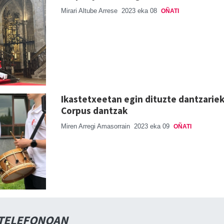
Mirari Altube Arrese
2023 eka 08
OÑATI
Ikastetxeetan egin dituzte dantzarie
Corpus dantzak
Miren Arregi Amasorrain
2023 eka 09
OÑATI
 TELEFONOAN