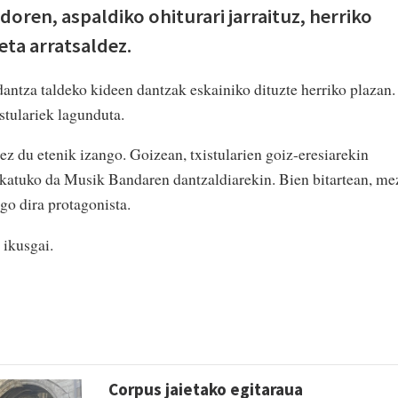
doren, aspaldiko ohiturari jarraituz, herriko
 eta arratsaldez.
dantza taldeko kideen dantzak eskainiko dituzte herriko plazan.
istulariek lagunduta.
 du etenik izango. Goizean, txistularien goiz-eresiarekin
ukatuko da Musik Bandaren dantzaldiarekin. Bien bitartean, me
go dira protagonista.
 ikusgai.
Corpus jaietako egitaraua