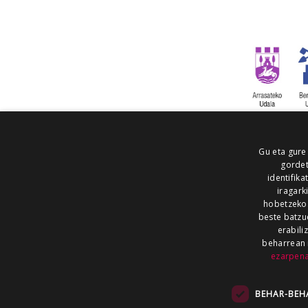
Gu eta gure
gordet
identifika
iragark
hobetzeko
beste batzu
erabili
beharrean 
ezarpen
AIARALDEA
AIKOR
AIURRI
ALEA
BEGITU
ERRAN
EUSKALERRIA IRRA
BEHAR-BEH
KRONIKA
MAILOPE
NOAUA
O