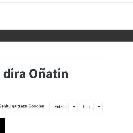
 dira Oñatin
Gehitu gaitzazu Googlen
Entzun
Itzuli