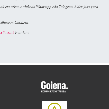
ak eta azken ordukoak Whatsapp edo Telegram bidez jaso gura
albisteen kanalera.
Albisteak
kanalera.