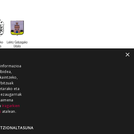
×
 informazioa
lbidea,
skaintzeko,
rbitzuak
etarako eta
 ezaugarriak
 baimena
zu
Iragarkien
k
atalean.
EITIA GUKA
AZKOITIA GUKA
BARRENA
GUKA
GUKA TELEBISTA
HIRUKA
TZIONALTASUNA
Z GUKA
ZUMAIA GUKA
28 KANALA