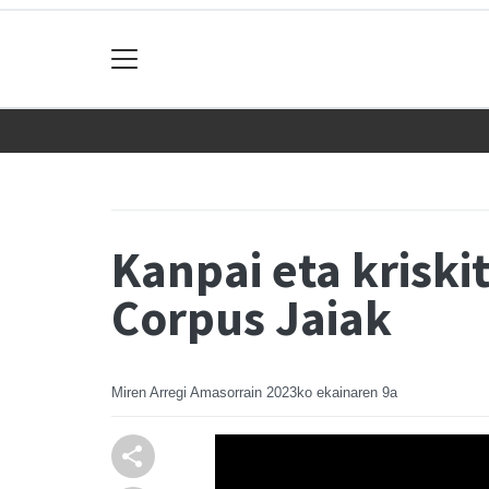
Kanpai eta kriski
Corpus Jaiak
Miren Arregi Amasorrain
2023ko ekainaren 9a