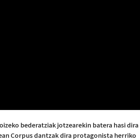
zeko bederatziak jotzearekin batera hasi dira
ean Corpus dantzak dira protagonista herriko