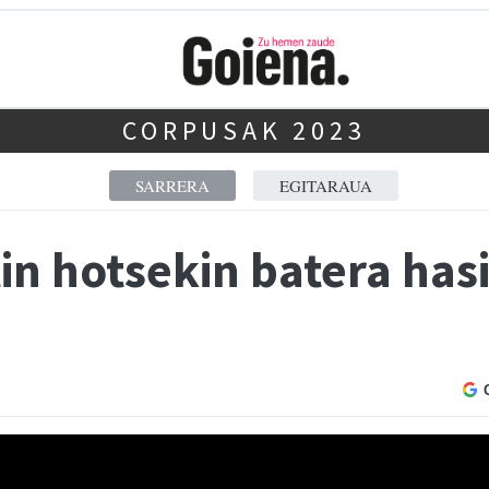
CORPUSAK 2023
SARRERA
EGITARAUA
tin hotsekin batera hasi