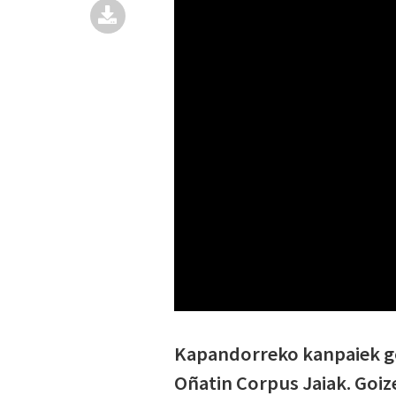
Kapandorreko kanpaiek goi
Oñatin Corpus Jaiak. Goiz