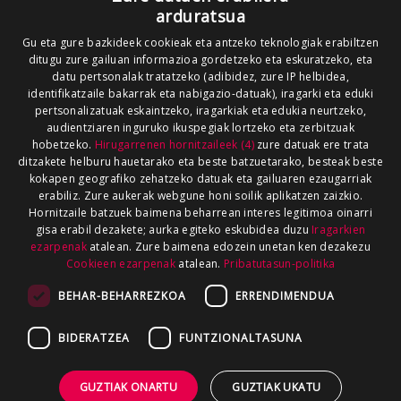
arduratsua
Gu eta gure bazkideek cookieak eta antzeko teknologiak erabiltzen
ditugu zure gailuan informazioa gordetzeko eta eskuratzeko, eta
datu pertsonalak tratatzeko (adibidez, zure IP helbidea,
identifikatzaile bakarrak eta nabigazio-datuak), iragarki eta eduki
pertsonalizatuak eskaintzeko, iragarkiak eta edukia neurtzeko,
audientziaren inguruko ikuspegiak lortzeko eta zerbitzuak
hobetzeko.
Hirugarrenen hornitzaileek (4)
zure datuak ere trata
ditzakete helburu hauetarako eta beste batzuetarako, besteak beste
kokapen geografiko zehatzeko datuak eta gailuaren ezaugarriak
erabiliz. Zure aukerak webgune honi soilik aplikatzen zaizkio.
Hornitzaile batzuek baimena beharrean interes legitimoa oinarri
gisa erabil dezakete; aurka egiteko eskubidea duzu
Iragarkien
ezarpenak
atalean. Zure baimena edozein unetan ken dezakezu
Cookieen ezarpenak
atalean.
Pribatutasun-politika
BEHAR-BEHARREZKOA
ERRENDIMENDUA
BIDERATZEA
FUNTZIONALTASUNA
GUZTIAK ONARTU
GUZTIAK UKATU