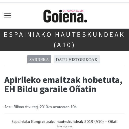
ESPAINIAKO HAUTESKUNDEAK
(A10)
SARRERA
DATU HISTORIKOAK
Apirileko emaitzak hobetuta,
EH Bildu garaile Oñatin
Josu Bilbao Atxutegi
2019ko azaroaren 10a