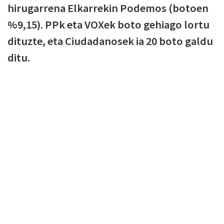
hirugarrena Elkarrekin Podemos (botoen
%9,15). PPk eta VOXek boto gehiago lortu
dituzte, eta Ciudadanosek ia 20 boto galdu
ditu.