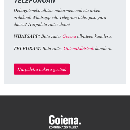
TELEFONOAN
Debagoieneko albiste nabarmenenak eta azken
ordukoak Whatsapp edo Telegram bidez jaso gura
dituzu? Harpidetu zaitez doan!
WHATSAPP:
Batu zaitez
Goiena
albisteen kanalera.
TELEGRAM:
Batu zaitez
GoienaAlbisteak
kanalera.
Harpidetza aukera guztiak