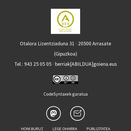
Otalora Lizentziaduna 31 · 20500 Arrasate
(Gipuzkoa)
Tel.: 943 25 05 05 · berriak[ABILDUA]goiena.eus
CodeSyntaxek garatua
HONI BURUZ
LEGE OHARRA
PUBLIZITATEA