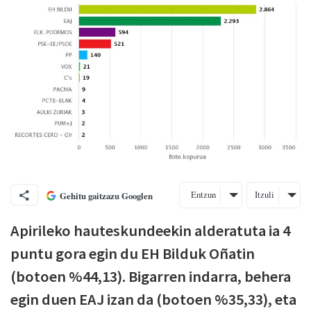
Entzun
Itzuli
Gehitu gaitzazu Googlen
Apirileko hauteskundeekin alderatuta ia 4
puntu gora egin du EH Bilduk Oñatin
(botoen %44,13). Bigarren indarra, behera
egin duen EAJ izan da (botoen %35,33), eta