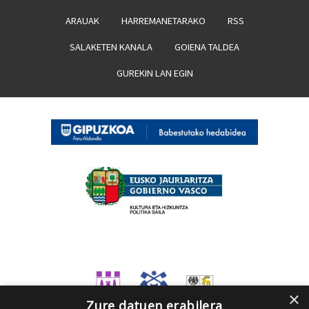
ARAUAK
HARREMANETARAKO
RSS
SALAKETEN KANALA
GOIENA TALDEA
GUREKIN LAN EGIN
×
Zure datuen erabilera