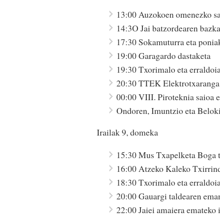
13:00 Auzokoen omenezko sa
14:3O Jai batzordearen bazka
17:30 Sokamuturra eta ponia
19:00 Garagardo dastaketa
19:30 Txorimalo eta erraldoi
20:30 TTEK Elektrotxaranga
00:00 VIII. Piroteknia saioa 
Ondoren, Imuntzio eta Beloki
Irailak 9, domeka
15:30 Mus Txapelketa Boga 
16:00 Atzeko Kaleko Txirrind
18:30 Txorimalo eta erraldoi
20:00 Gauargi taldearen ema
22:00 Jaiei amaiera emateko i