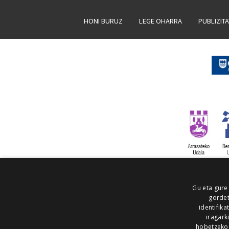
HONI BURUZ
LEGE OHARRA
PUBLIZIT
Gu eta gure
gordet
identifika
iragark
hobetzeko