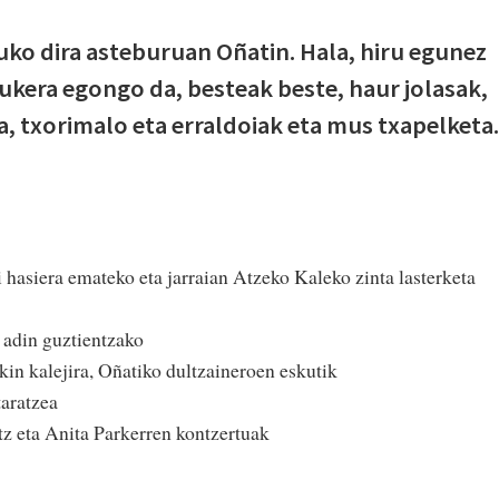
uko dira asteburuan Oñatin. Hala, hiru egunez
ukera egongo da, besteak beste, haur jolasak,
 txorimalo eta erraldoiak eta mus txapelketa.
ei hasiera emateko eta jarraian Atzeko Kaleko zinta lasterketa
a adin guztientzako
kin kalejira, Oñatiko dultzaineroen eskutik
taratzea
z eta Anita Parkerren kontzertuak