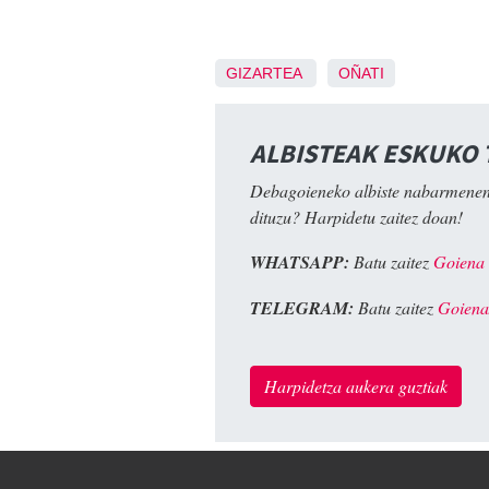
GIZARTEA
OÑATI
ALBISTEAK ESKUKO
Debagoieneko albiste nabarmenen
dituzu? Harpidetu zaitez doan!
WHATSAPP:
Batu zaitez
Goiena
TELEGRAM:
Batu zaitez
Goiena
Harpidetza aukera guztiak