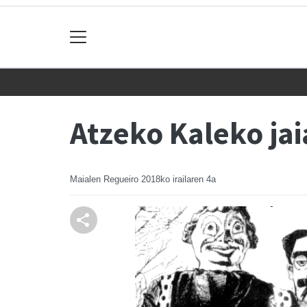
Atzeko Kaleko ja
Maialen Regueiro
2018ko irailaren 4a