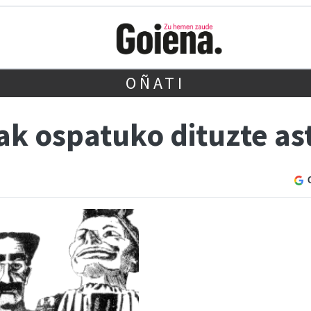
OÑATI
iak ospatuko dituzte a