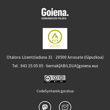
Otalora Lizentziaduna 31 · 20500 Arrasate (Gipuzkoa)
Tel.: 943 25 05 05 · berriak[ABILDUA]goiena.eus
CodeSyntaxek garatua