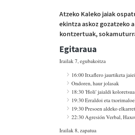
Atzeko Kaleko jaiak ospat
ekintza askoz gozatzeko a
kontzertuak, sokamuturra,
Egitaraua
Irailak 7, egubakoitza
16:00 Itxaflero jaurtiketa jai
Ondoren, haur jolasak
18:30 'Holi' jaialdi koloretsu
19:30 Erraldoi eta txorimaloe
19:30 Presoen aldeko elkarre
22:30 Agresión Verbal, Haxot
Irailak 8, zapatua