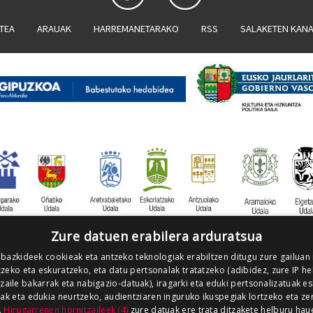
ATEA
ARAUAK
HARREMANETARAKO
RSS
SALAKETEN KAN
Zure datuen erabilera arduratsua
 bazkideek cookieak eta antzeko teknologiak erabiltzen ditugu zure gailuan
zeko eta eskuratzeko, eta datu pertsonalak tratatzeko (adibidez, zure IP he
tzaile bakarrak eta nabigazio-datuak), iragarki eta eduki pertsonalizatuak e
iak eta edukia neurtzeko, audientziaren inguruko ikuspegiak lortzeko eta ze
.
Hirugarrenen hornitzaileek (4)
zure datuak ere trata ditzakete helburu hau