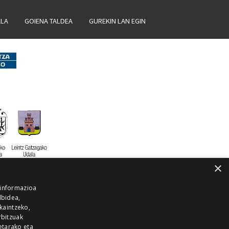
ALA
GOIENA TALDEA
GUREKIN LAN EGIN
×
 informazioa
lbidea,
skaintzeko,
rbitzuak
etarako eta