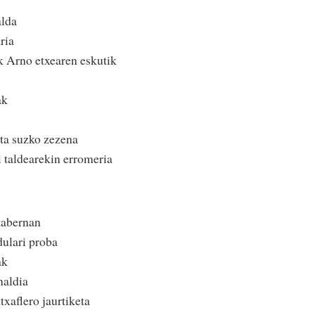
lda
ria
k Arno etxearen eskutik
ak
eta suzko zezena
 taldearekin erromeria
tabernan
ulari proba
ak
naldia
txaflero jaurtiketa