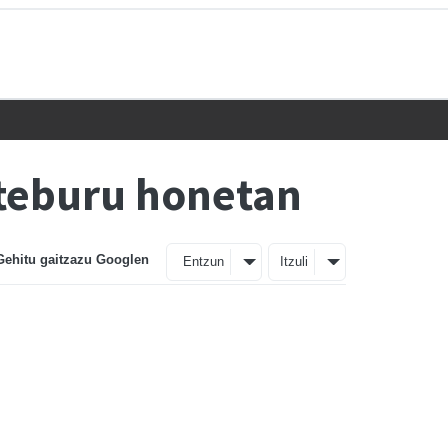
steburu honetan
Gehitu gaitzazu Googlen
Entzun
Itzuli