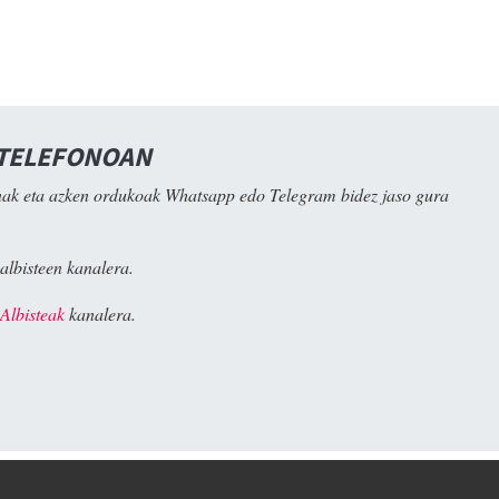
 TELEFONOAN
ak eta azken ordukoak Whatsapp edo Telegram bidez jaso gura
albisteen kanalera.
Albisteak
kanalera.