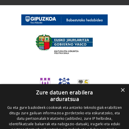
×
Zure datuen erabilera
arduratsua
Gu eta gure bazkideek cookieak eta antzeko teknologiak erabiltzen
ditugu zure gailuan informazioa gordetzeko eta eskuratzeko, eta
datu pertsonalak tratatzeko (adibidez, zure IP helbidea,
identifikatzaile bakarrak eta nabigazio-datuak), iragarki eta eduki