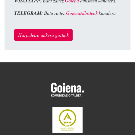
WHATSAPP:
Batu zaitez
Goiena
albisteen kanalera.
TELEGRAM:
Batu zaitez
GoienaAlbisteak
kanalera.
Harpidetza aukera guztiak