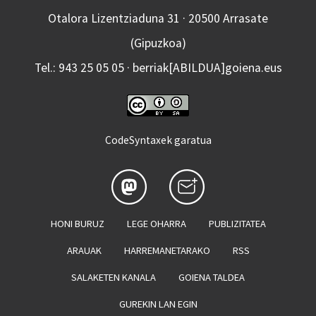
Otalora Lizentziaduna 31 · 20500 Arrasate
(Gipuzkoa)
Tel.: 943 25 05 05 · berriak[ABILDUA]goiena.eus
CodeSyntaxek garatua
HONI BURUZ
LEGE OHARRA
PUBLIZITATEA
ARAUAK
HARREMANETARAKO
RSS
SALAKETEN KANALA
GOIENA TALDEA
GUREKIN LAN EGIN