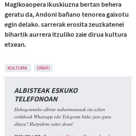
Magikoaopera ikuskiuzna bertan behera
geratu da, Andoni bañano tenorea gaixotu
egin delako. sarrerak erosita zeuzkatenei
bihartik aurrera itzuliko zaie dirua kultura
etxean.
KULTURA
OÑATI
ALBISTEAK ESKUKO
TELEFONOAN
Debagoieneko albiste nabarmenenak eta azken
ordukoak Whatsapp edo Telegram bidez jaso gura
dituzu? Harpidetu zaitez doan!