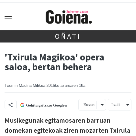
OÑATI
'Txirula Magikoa' opera
saioa, bertan behera
Txomin Madina Milikua
2016ko azaroaren 18a
Entzun
Itzuli
Gehitu gaitzazu Googlen
Musikegunak egitamosaren barruan
domekan egitekoak ziren mozarten Txirula