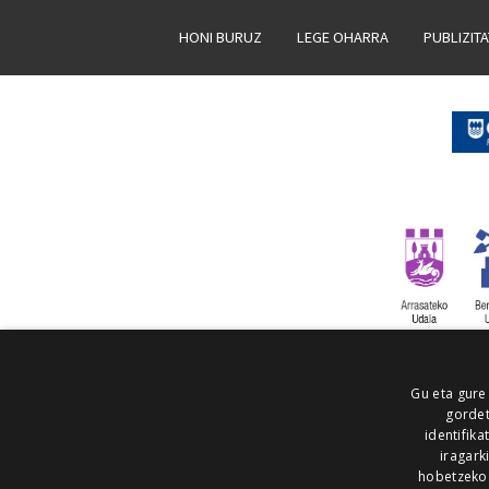
HONI BURUZ
LEGE OHARRA
PUBLIZIT
Gu eta gure
gordet
identifika
iragark
hobetzeko