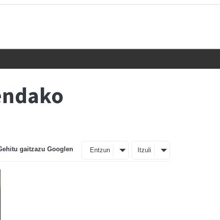
endako
Gehitu gaitzazu Googlen
Entzun
Itzuli