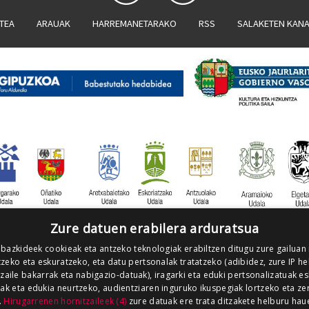
ATEA
ARAUAK
HARREMANETARAKO
RSS
SALAKETEN KAN
Zure datuen erabilera arduratsua
 bazkideek cookieak eta antzeko teknologiak erabiltzen ditugu zure gailuan
zeko eta eskuratzeko, eta datu pertsonalak tratatzeko (adibidez, zure IP he
tzaile bakarrak eta nabigazio-datuak), iragarki eta eduki pertsonalizatuak e
iak eta edukia neurtzeko, audientziaren inguruko ikuspegiak lortzeko eta ze
.
Hirugarrenen hornitzaileek (4)
zure datuak ere trata ditzakete helburu hau