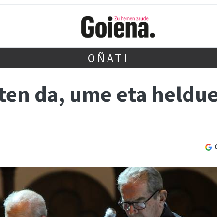
OÑATI
ten da, ume eta heldu