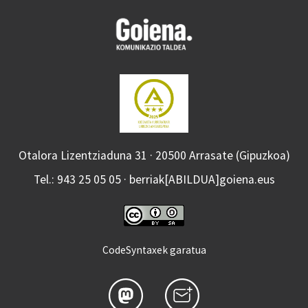
Otalora Lizentziaduna 31 · 20500 Arrasate (Gipuzkoa)
Tel.: 943 25 05 05 · berriak[ABILDUA]goiena.eus
CodeSyntaxek garatua