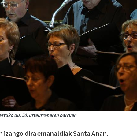
stuko du, 50. urteurrenaren barruan
 izango dira emanaldiak Santa Anan.