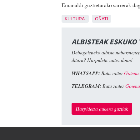
Emanaldi guztietarako sarrerak da
KULTURA
OÑATI
ALBISTEAK ESKUKO
Debagoieneko albiste nabarmenen
dituzu? Harpidetu zaitez doan!
WHATSAPP:
Batu zaitez
Goiena
TELEGRAM:
Batu zaitez
Goiena
Harpidetza aukera guztiak