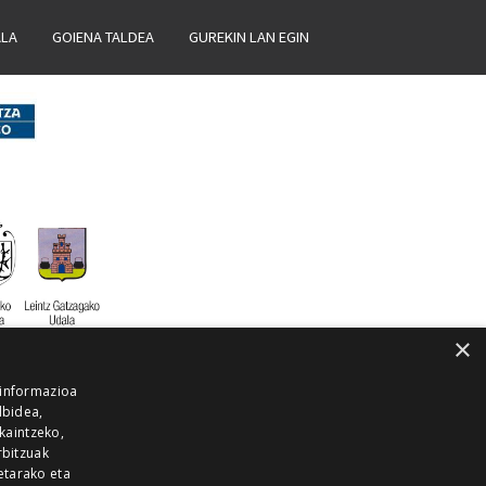
ALA
GOIENA TALDEA
GUREKIN LAN EGIN
×
 informazioa
lbidea,
skaintzeko,
rbitzuak
etarako eta