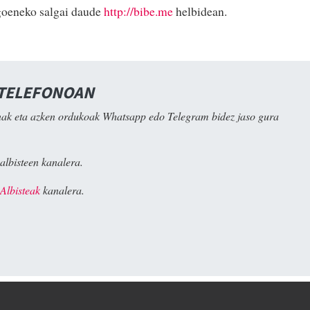
goeneko salgai daude
http://bibe.me
helbidean.
 TELEFONOAN
ak eta azken ordukoak Whatsapp edo Telegram bidez jaso gura
albisteen kanalera.
Albisteak
kanalera.