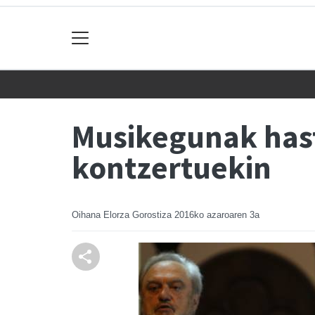
Musikegunak has
kontzertuekin
Oihana Elorza Gorostiza
2016ko azaroaren 3a