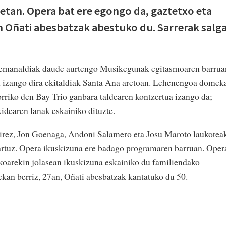
an. Opera bat ere egongo da, gaztetxo eta
n Oñati abesbatzak abestuko du. Sarrerak salga
o emanaldiak daude aurtengo Musikegunak egitasmoaren barrua
izango dira ekitaldiak Santa Ana aretoan. Lehenengoa domek
orriko den Bay Trio ganbara taldearen kontzertua izango da;
idearen lanak eskainiko dituzte.
irez, Jon Goenaga, Andoni Salamero eta Josu Maroto laukotea
tartuz. Opera ikuskizuna ere badago programaren barruan. Oper
koarekin jolasean ikuskizuna eskainiko du familiendako
kan berriz, 27an, Oñati abesbatzak kantatuko du 50.