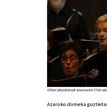
Oñati abesbatzak azaroaren 27an abe
Azaroko domeka guztietan