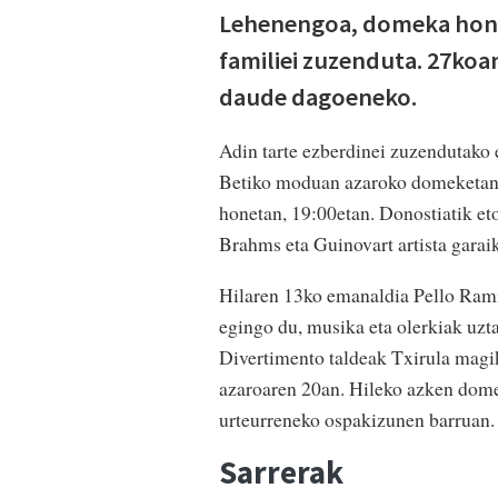
Lehenengoa, domeka honet
familiei zuzenduta. 27koa
daude dagoeneko.
Adin tarte ezberdinei zuzendutak
Betiko moduan azaroko domeketan 
honetan, 19:00etan. Donostiatik et
Brahms eta Guinovart artista garaik
Hilaren 13ko emanaldia Pello Ram
egingo du, musika eta olerkiak uz
Divertimento taldeak Txirula magi
azaroaren 20an. Hileko azken dome
urteurreneko ospakizunen barruan.
Sarrerak