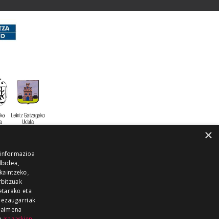
×
 informazioa
lbidea,
skaintzeko,
rbitzuak
etarako eta
 ezaugarriak
 baimena
zu
Iragarkien