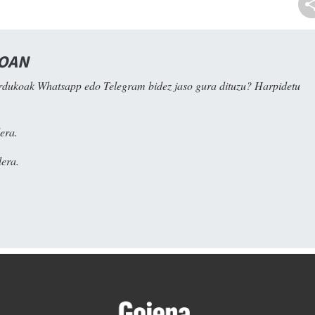
NOAN
rdukoak Whatsapp edo Telegram bidez jaso gura dituzu? Harpidetu
era.
era.