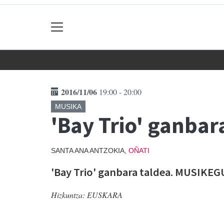
2016/11/06
19:00 - 20:00
MUSIKA
'Bay Trio' ganbar
SANTA ANA ANTZOKIA,
OÑATI
'Bay Trio' ganbara taldea. MUSIKEG
Hizkuntza:
EUSKARA