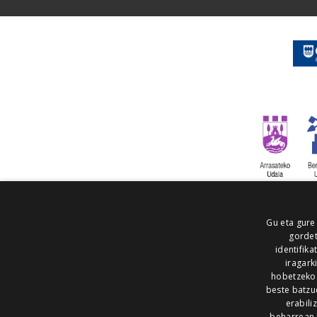
Gu eta gure
gordet
identifika
iragark
hobetzeko
beste batzu
erabili
beharrean 