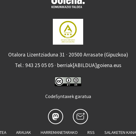
Otalora Lizentziaduna 31 · 20500 Arrasate (Gipuzkoa)
Tel.: 943 25 05 05 · berriak[ABILDUA]goiena.eus
CodeSyntaxek garatua
ATEA
ARAUAK
HARREMANETARAKO
RSS
SALAKETEN KAN