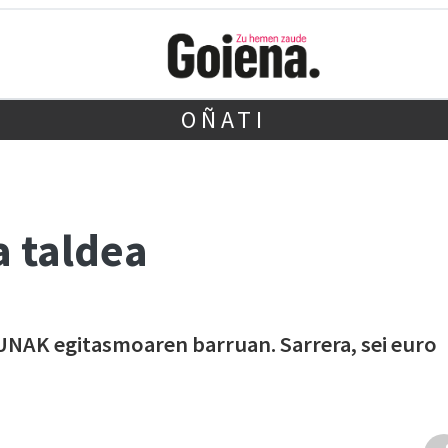
OÑATI
a taldea
UNAK egitasmoaren barruan. Sarrera, sei euro