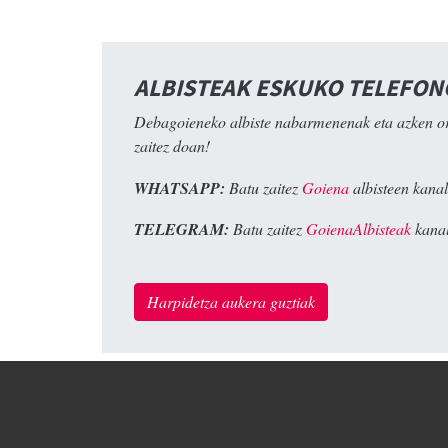
ALBISTEAK ESKUKO TELEFO
Debagoieneko albiste nabarmenenak eta azken o
zaitez doan!
WHATSAPP:
Batu zaitez
Goiena
albisteen kanal
TELEGRAM:
Batu zaitez
GoienaAlbisteak
kanal
Harpidetza aukera guztiak