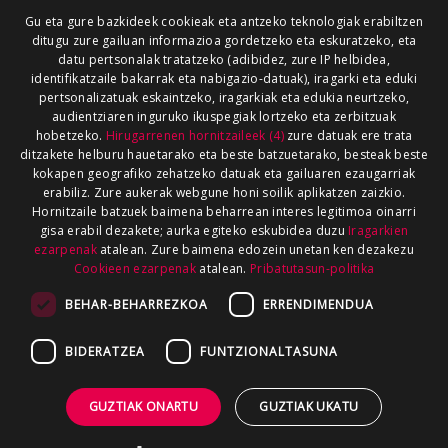
Gu eta gure bazkideek cookieak eta antzeko teknologiak erabiltzen
ditugu zure gailuan informazioa gordetzeko eta eskuratzeko, eta
datu pertsonalak tratatzeko (adibidez, zure IP helbidea,
identifikatzaile bakarrak eta nabigazio-datuak), iragarki eta eduki
pertsonalizatuak eskaintzeko, iragarkiak eta edukia neurtzeko,
audientziaren inguruko ikuspegiak lortzeko eta zerbitzuak
hobetzeko.
Hirugarrenen hornitzaileek (4)
zure datuak ere trata
ditzakete helburu hauetarako eta beste batzuetarako, besteak beste
kokapen geografiko zehatzeko datuak eta gailuaren ezaugarriak
erabiliz. Zure aukerak webgune honi soilik aplikatzen zaizkio.
Hornitzaile batzuek baimena beharrean interes legitimoa oinarri
gisa erabil dezakete; aurka egiteko eskubidea duzu
Iragarkien
ezarpenak
atalean. Zure baimena edozein unetan ken dezakezu
Cookieen ezarpenak
atalean.
Pribatutasun-politika
BEHAR-BEHARREZKOA
ERRENDIMENDUA
BIDERATZEA
FUNTZIONALTASUNA
GUZTIAK ONARTU
GUZTIAK UKATU