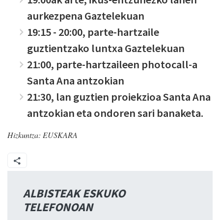
aurkezpena Gaztelekuan
19:15 - 20:00, parte-hartzaile
guztientzako luntxa Gaztelekuan
21:00, parte-hartzaileen photocall-a
Santa Ana antzokian
21:30, lan guztien proiekzioa Santa Ana
antzokian eta ondoren sari banaketa.
Hizkuntza:
EUSKARA
ALBISTEAK ESKUKO
TELEFONOAN