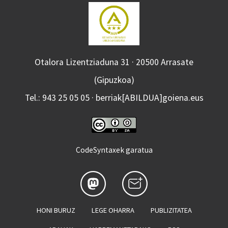
Otalora Lizentziaduna 31 · 20500 Arrasate
(Gipuzkoa)
Tel.: 943 25 05 05 · berriak[ABILDUA]goiena.eus
CodeSyntaxek garatua
HONI BURUZ
LEGE OHARRA
PUBLIZITATEA