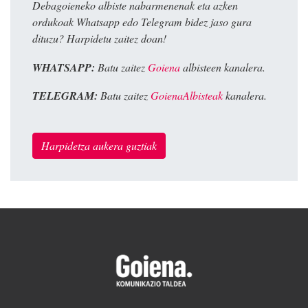
Debagoieneko albiste nabarmenenak eta azken
ordukoak Whatsapp edo Telegram bidez jaso gura
dituzu? Harpidetu zaitez doan!
WHATSAPP:
Batu zaitez
Goiena
albisteen kanalera.
TELEGRAM:
Batu zaitez
GoienaAlbisteak
kanalera.
Harpidetza aukera guztiak