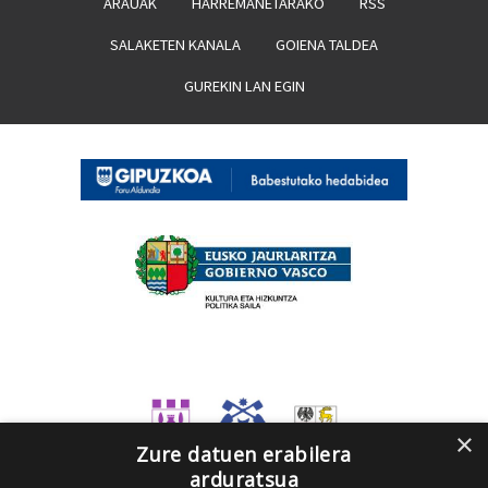
ARAUAK
HARREMANETARAKO
RSS
SALAKETEN KANALA
GOIENA TALDEA
GUREKIN LAN EGIN
×
Zure datuen erabilera
arduratsua