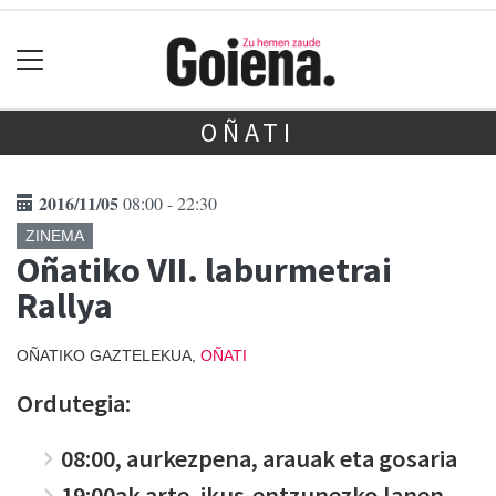
OÑATI
2016/11/05
08:00 - 22:30
ZINEMA
Oñatiko VII. laburmetrai
Rallya
OÑATIKO GAZTELEKUA,
OÑATI
Ordutegia:
08:00, aurkezpena, arauak eta gosaria
19:00ak arte, ikus-entzunezko lanen