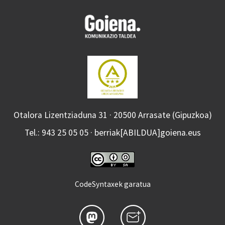
Otalora Lizentziaduna 31 · 20500 Arrasate (Gipuzkoa)
Tel.: 943 25 05 05 · berriak[ABILDUA]goiena.eus
CodeSyntaxek garatua