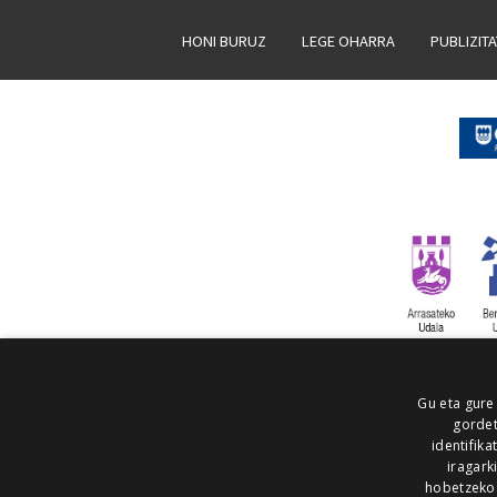
HONI BURUZ
LEGE OHARRA
PUBLIZIT
Gu eta gure
gordet
identifika
iragark
hobetzeko