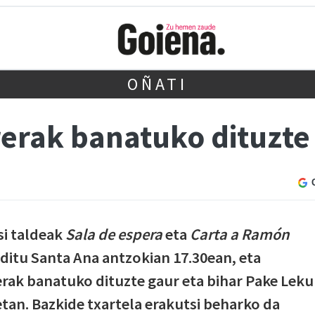
OÑATI
rerak banatuko dituzte
si taldeak
Sala de espera
eta
Carta a Ramón
ditu Santa Ana antzokian 17.30ean, eta
rerak banatuko dituzte gaur eta bihar Pake Leku
etan. Bazkide txartela erakutsi beharko da