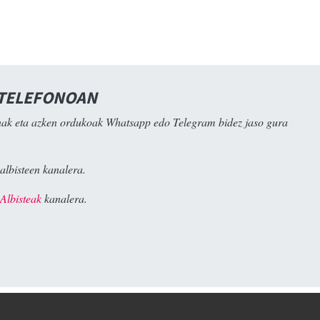
 TELEFONOAN
ak eta azken ordukoak Whatsapp edo Telegram bidez jaso gura
albisteen kanalera.
Albisteak
kanalera.