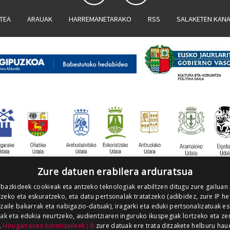
ATEA
ARAUAK
HARREMANETARAKO
RSS
SALAKETEN KAN
Zure datuen erabilera arduratsua
 bazkideek cookieak eta antzeko teknologiak erabiltzen ditugu zure gailuan
zeko eta eskuratzeko, eta datu pertsonalak tratatzeko (adibidez, zure IP he
tzaile bakarrak eta nabigazio-datuak), iragarki eta eduki pertsonalizatuak e
iak eta edukia neurtzeko, audientziaren inguruko ikuspegiak lortzeko eta ze
.
Hirugarrenen hornitzaileek (4)
zure datuak ere trata ditzakete helburu hau