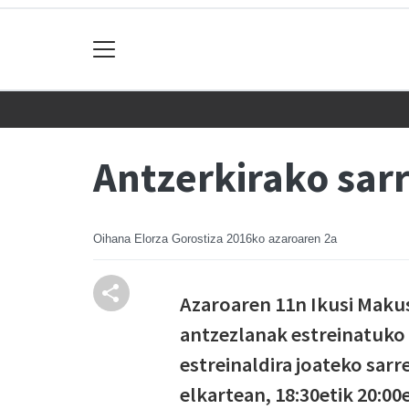
Antzerkirako sar
Oihana Elorza Gorostiza
2016ko azaroaren 2a
Azaroaren 11n Ikusi Maku
antzezlanak estreinatuko 
estreinaldira joateko sar
elkartean, 18:30etik 20:00