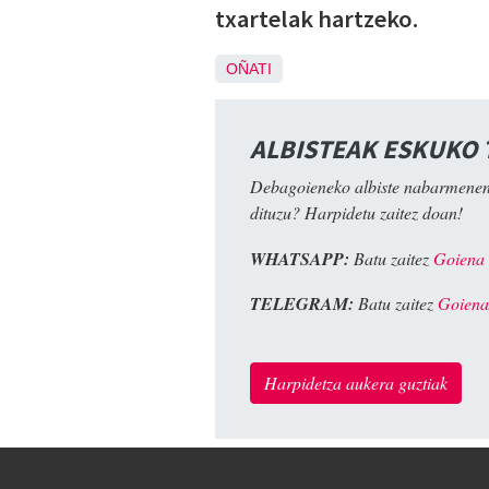
txartelak hartzeko.
OÑATI
ALBISTEAK ESKUKO
Debagoieneko albiste nabarmenen
dituzu? Harpidetu zaitez doan!
WHATSAPP:
Batu zaitez
Goiena
TELEGRAM:
Batu zaitez
Goiena
Harpidetza aukera guztiak