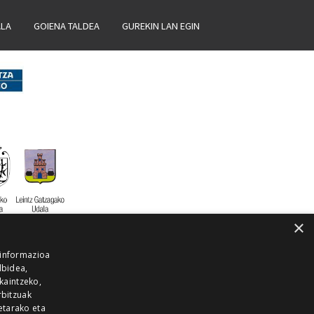
ALA
GOIENA TALDEA
GUREKIN LAN EGIN
×
 informazioa
lbidea,
skaintzeko,
rbitzuak
etarako eta