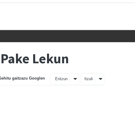
 Pake Lekun
Gehitu gaitzazu Googlen
Entzun
Itzuli