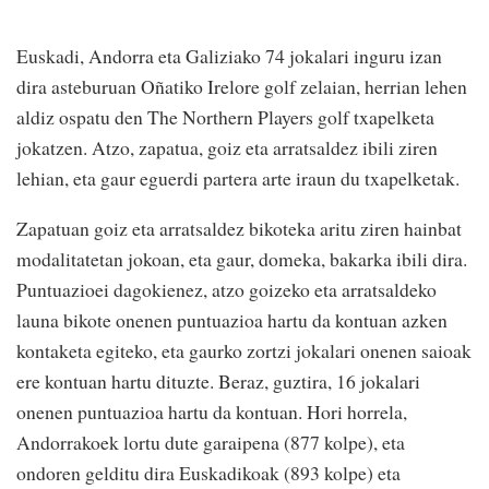
Euskadi, Andorra eta Galiziako 74 jokalari inguru izan
dira asteburuan Oñatiko Irelore golf zelaian, herrian lehen
aldiz ospatu den The Northern Players golf txapelketa
jokatzen. Atzo, zapatua, goiz eta arratsaldez ibili ziren
lehian, eta gaur eguerdi partera arte iraun du txapelketak.
Zapatuan goiz eta arratsaldez bikoteka aritu ziren hainbat
modalitatetan jokoan, eta gaur, domeka, bakarka ibili dira.
Puntuazioei dagokienez, atzo goizeko eta arratsaldeko
launa bikote onenen puntuazioa hartu da kontuan azken
kontaketa egiteko, eta gaurko zortzi jokalari onenen saioak
ere kontuan hartu dituzte. Beraz, guztira, 16 jokalari
onenen puntuazioa hartu da kontuan. Hori horrela,
Andorrakoek lortu dute garaipena (877 kolpe), eta
ondoren gelditu dira Euskadikoak (893 kolpe) eta