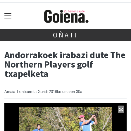
OÑATI
Andorrakoek irabazi dute The
Northern Players golf
txapelketa
Amaia Txintxurreta Guridi
2016ko urriaren 30a