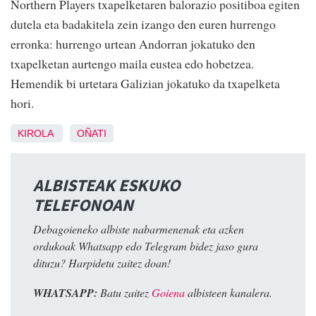
Northern Players txapelketaren balorazio positiboa egiten
dutela eta badakitela zein izango den euren hurrengo
erronka: hurrengo urtean Andorran jokatuko den
txapelketan aurtengo maila eustea edo hobetzea.
Hemendik bi urtetara Galizian jokatuko da txapelketa
hori.
KIROLA
OÑATI
ALBISTEAK ESKUKO
TELEFONOAN
Debagoieneko albiste nabarmenenak eta azken
ordukoak Whatsapp edo Telegram bidez jaso gura
dituzu? Harpidetu zaitez doan!
WHATSAPP:
Batu zaitez
Goiena
albisteen kanalera.