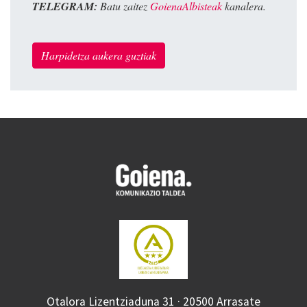
TELEGRAM:
Batu zaitez
GoienaAlbisteak
kanalera.
Harpidetza aukera guztiak
Otalora Lizentziaduna 31 · 20500 Arrasate