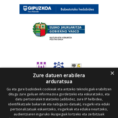
×
Zure datuen erabilera
arduratsua
Gu eta gure bazkideek cookieak eta antzeko teknologiak erabiltzen
ditugu zure gailuan informazioa gordetzeko eta eskuratzeko, eta
datu pertsonalak tratatzeko (adibidez, zure IP helbidea,
identifikatzaile bakarrak eta nabigazio-datuak), iragarki eta eduki
pertsonalizatuak eskaintzeko, iragarkiak eta edukia neurtzeko,
audientziaren inguruko ikuspegiak lortzeko eta zerbitzuak