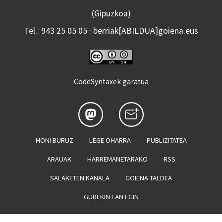
(Gipuzkoa)
Tel.: 943 25 05 05 · berriak[ABILDUA]goiena.eus
CodeSyntaxek garatua
HONI BURUZ
LEGE OHARRA
PUBLIZITATEA
ARAUAK
HARREMANETARAKO
RSS
SALAKETEN KANALA
GOIENA TALDEA
GUREKIN LAN EGIN