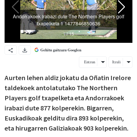
Gehitu gaitzazu Googlen
Entzun
Itzuli
Aurten lehen aldiz jokatu da Oñatin Irelore
taldekoek antolatutako The Northern
Players golf txapelketa eta Andorrakoek
irabazi dute 877 kolperekin. Bigarren,
Euskadikoak gelditu dira 893 kolperekin,
eta hirugarren Galiziakoak 903 kolperekin.