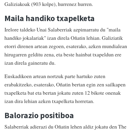
Galiziakoak (903 kolpe), hurrenez hurren.
Maila handiko txapelketa
Irelore taldeko Unai Salaberriak azpimarratu du "maila
handiko jokalariak" izan direla Oñatin lehian. Galiziatik
etorri direnen artean zegoen, esaterako, azken mundialean
hirugarren gelditu zena, eta beste hainbat txapeldun ere
izan direla gaineratu du.
Euskadikoen artean nortzuk parte hartuko zuten
erabakitzeko, esaterako, Oñatin bertan egin zen sailkapen
txapelketa bat eta bertan jokatu zuten 12 bikote onenak
izan dira lehian azken txapelketa horretan.
Balorazio positiboa
Salaberriak adierazi du Oñatin lehen aldiz jokatu den The