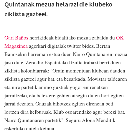
Quintanak mezua helarazi die klubeko
ziklista gazteei.
Gari Baños
herrikideak bidalitako mezua zabaldu du
OK
Magazinea
agerkari digitalak twitter bidez. Bertan
Bañosekin harreman estua duen Nairo Quintanaren mezua
jaso dute. Zera dio Espainiako Itzulia irabazi berri duen
ziklista kolonbiarrak: "Orain momentuan klubean dauden
ziklista gazteei agur bat, eta besarkada. Movistar taldearen
eta nire partetik animo guztiak gogor entrenatzen
jarraitzeko, eta batez ere gehien atsegin duten hori egiten
jarrai dezaten. Gauzak bihotzez egiten direnean beti
lortzen dira helburuak. Klub osoarendako agur berezi bat,
Nairo Quintanaren partetik". Seguru Aloña Menditik
eskertuko dutela keinua.