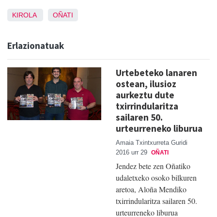
KIROLA
OÑATI
Erlazionatuak
Urtebeteko lanaren
ostean, ilusioz
aurkeztu dute
txirrindularitza
sailaren 50.
urteurreneko liburua
Amaia Txintxurreta Guridi
2016 urr 29
OÑATI
Jendez bete zen Oñatiko
udaletxeko osoko bilkuren
aretoa, Aloña Mendiko
txirrindularitza sailaren 50.
urteurreneko liburua