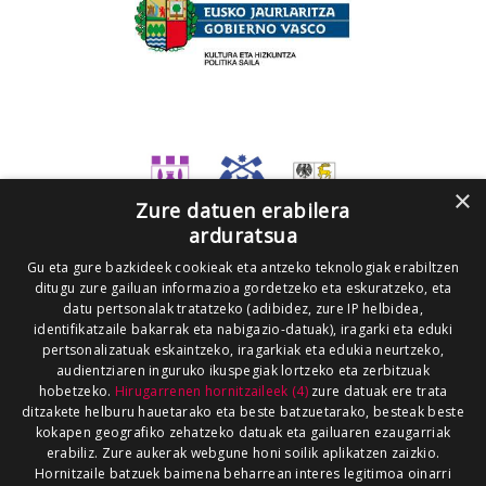
×
Zure datuen erabilera
arduratsua
Gu eta gure bazkideek cookieak eta antzeko teknologiak erabiltzen
ditugu zure gailuan informazioa gordetzeko eta eskuratzeko, eta
datu pertsonalak tratatzeko (adibidez, zure IP helbidea,
identifikatzaile bakarrak eta nabigazio-datuak), iragarki eta eduki
pertsonalizatuak eskaintzeko, iragarkiak eta edukia neurtzeko,
audientziaren inguruko ikuspegiak lortzeko eta zerbitzuak
hobetzeko.
Hirugarrenen hornitzaileek (4)
zure datuak ere trata
ditzakete helburu hauetarako eta beste batzuetarako, besteak beste
kokapen geografiko zehatzeko datuak eta gailuaren ezaugarriak
erabiliz. Zure aukerak webgune honi soilik aplikatzen zaizkio.
Hornitzaile batzuek baimena beharrean interes legitimoa oinarri