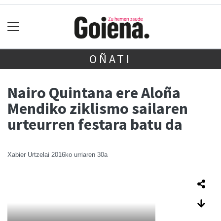
OÑATI
Nairo Quintana ere Aloña
Mendiko ziklismo sailaren
urteurren festara batu da
Xabier Urtzelai
2016ko urriaren 30a