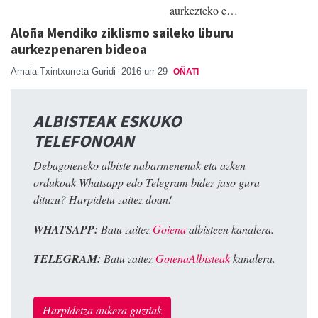
aurkezteko e…
Aloña Mendiko ziklismo saileko liburu
aurkezpenaren bideoa
Amaia Txintxurreta Guridi
2016 urr 29
OÑATI
ALBISTEAK ESKUKO
TELEFONOAN
Debagoieneko albiste nabarmenenak eta azken
ordukoak Whatsapp edo Telegram bidez jaso gura
dituzu? Harpidetu zaitez doan!
WHATSAPP:
Batu zaitez
Goiena
albisteen kanalera.
TELEGRAM:
Batu zaitez
GoienaAlbisteak
kanalera.
Harpidetza aukera guztiak