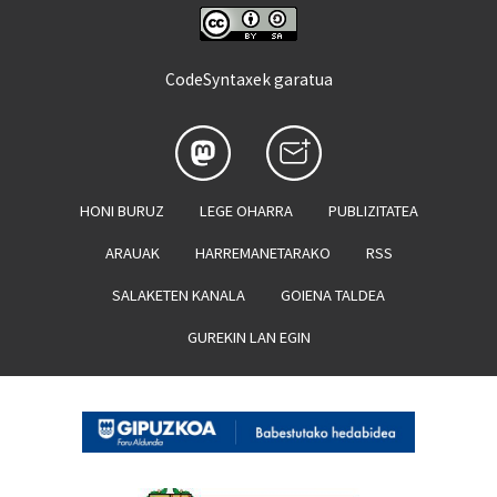
CodeSyntaxek garatua
HONI BURUZ
LEGE OHARRA
PUBLIZITATEA
ARAUAK
HARREMANETARAKO
RSS
SALAKETEN KANALA
GOIENA TALDEA
GUREKIN LAN EGIN