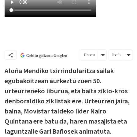
Entzun
Itzuli
Gehitu gaitzazu Googlen
Aloña Mendiko txirrindularitza sailak
egubakoitzean aurkeztu zuen 50.
urteurreneko liburua, eta baita ziklo-kros
denboraldiko ziklistak ere. Urteurren jaira,
baina, Movistar taldeko lider Nairo
Quintana ere batu da, haren masajista eta
laguntzaile Gari Bañosek animatuta.