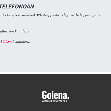
 TELEFONOAN
ak eta azken ordukoak Whatsapp edo Telegram bidez jaso gura
albisteen kanalera.
Albisteak
kanalera.