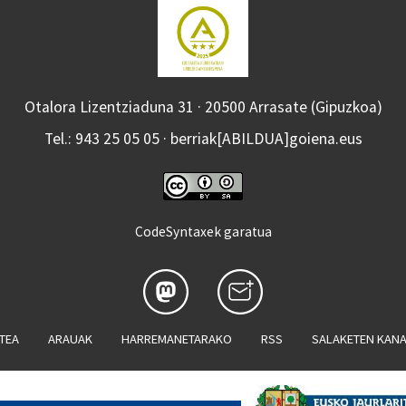
Otalora Lizentziaduna 31 · 20500 Arrasate (Gipuzkoa)
Tel.: 943 25 05 05 · berriak[ABILDUA]goiena.eus
CodeSyntaxek garatua
ATEA
ARAUAK
HARREMANETARAKO
RSS
SALAKETEN KAN