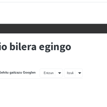
o bilera egingo
Gehitu gaitzazu Googlen
Entzun
Itzuli