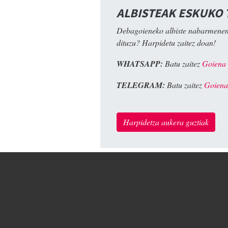
ALBISTEAK ESKUKO
Debagoieneko albiste nabarmenen
dituzu? Harpidetu zaitez doan!
WHATSAPP:
Batu zaitez
Goiena
TELEGRAM:
Batu zaitez
Goiena
Harpidetza aukera guztiak