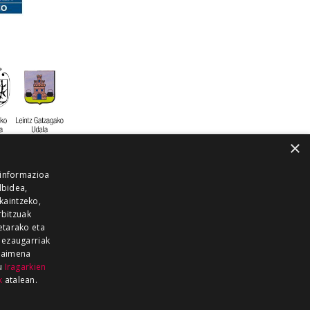
×
 informazioa
lbidea,
skaintzeko,
rbitzuak
etarako eta
 ezaugarriak
 baimena
zu
Iragarkien
k
atalean.
EITIA GUKA
AZKOITIA GUKA
BARRENA
GUKA
GUKA TELEBISTA
HIRUKA