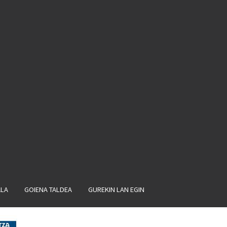
ALA
GOIENA TALDEA
GUREKIN LAN EGIN