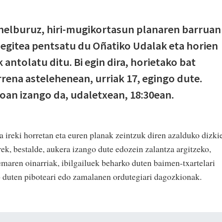
helburuz, hiri-mugikortasun planaren barruan
 egitea pentsatu du Oñatiko Udalak eta horien
 antolatu ditu. Bi egin dira, horietako bat
rrena astelehenean, urriak 17, egingo dute.
toan izango da, udaletxean, 18:30ean.
 ireki horretan eta euren planak zeintzuk diren azalduko dizki
rrek, bestalde, aukera izango dute edozein zalantza argitzeko,
emaren oinarriak, ibilgailuek beharko duten baimen-txartelari
o duten piboteari edo zamalanen ordutegiari dagozkionak.