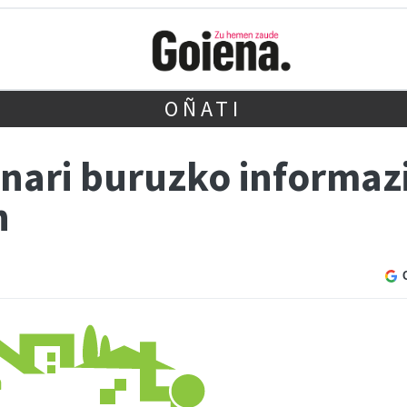
OÑATI
nari buruzko informazi
n