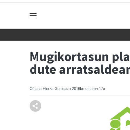
Mugikortasun pla
dute arratsaldea
Oihana Elorza Gorostiza
2016ko urriaren 17a