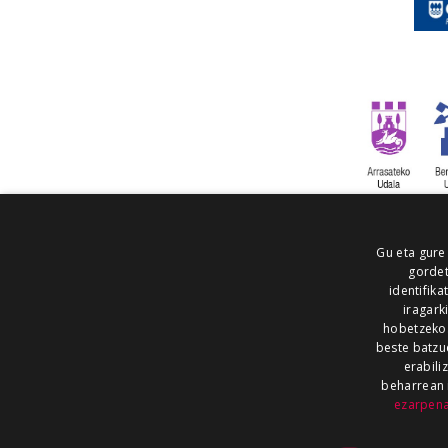
Gu eta gure
gordet
identifika
iragark
hobetzeko
beste batzu
erabili
beharrean 
ezarpen
AIARALDEA
AIKOR
AIURRI
ALEA
BEGITU
ERRAN
EUSKALERRIA IRRA