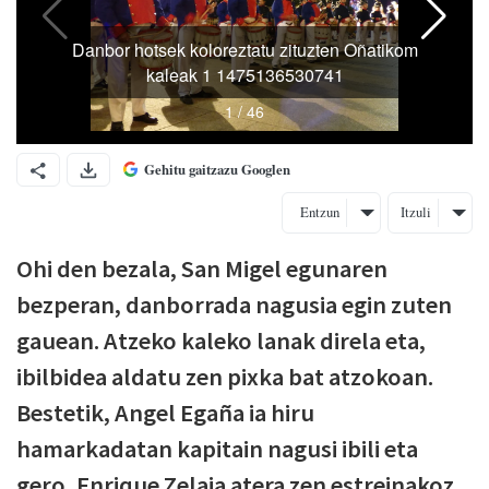
Gehitu gaitzazu Googlen
Entzun
Itzuli
Ohi den bezala, San Migel egunaren
bezperan, danborrada nagusia egin zuten
gauean. Atzeko kaleko lanak direla eta,
ibilbidea aldatu zen pixka bat atzokoan.
Bestetik, Angel Egaña ia hiru
hamarkadatan kapitain nagusi ibili eta
gero, Enrique Zelaia atera zen estreinakoz.