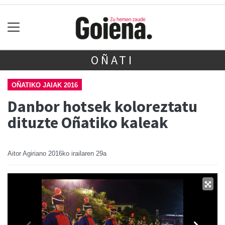
OÑATI
OÑATIKO JAIAK 2016
Danbor hotsek koloreztatu
dituzte Oñatiko kaleak
Aitor Agiriano
2016ko irailaren 29a