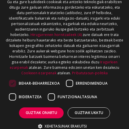
Gu eta gure bazkideek cookieak eta antzeko teknologiak erabiltzen
ditugu zure gailuan informazioa gordetzeko eta eskuratzeko, eta
datu pertsonalak tratatzeko (adibidez, zure IP helbidea,
identifikatzaile bakarrak eta nabigazio-datuak), iragarki eta eduki
pertsonalizatuak eskaintzeko, iragarkiak eta edukia neurtzeko,
audientziaren inguruko ikuspegiak lortzeko eta zerbitzuak
hobetzeko.
Hirugarrenen hornitzaileek (4)
zure datuak ere trata
ditzakete helburu hauetarako eta beste batzuetarako, besteak beste
kokapen geografiko zehatzeko datuak eta gailuaren ezaugarriak
erabiliz. Zure aukerak webgune honi soilik aplikatzen zaizkio.
Hornitzaile batzuek baimena beharrean interes legitimoa oinarri
gisa erabil dezakete; aurka egiteko eskubidea duzu
Iragarkien
ezarpenak
atalean. Zure baimena edozein unetan ken dezakezu
Cookieen ezarpenak
atalean.
Pribatutasun-politika
BEHAR-BEHARREZKOA
ERRENDIMENDUA
BIDERATZEA
FUNTZIONALTASUNA
GUZTIAK ONARTU
GUZTIAK UKATU
XEHETASUNAK ERAKUTSI