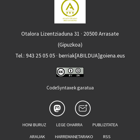
Otalora Lizentziaduna 31 · 20500 Arrasate
(Gipuzkoa)
Tel.: 943 25 05 05 · berriak[ABILDUA]goiena.eus
CodeSyntaxek garatua
HONI BURUZ
LEGE OHARRA
PUBLIZITATEA
ARAUAK
HARREMANETARAKO
RSS