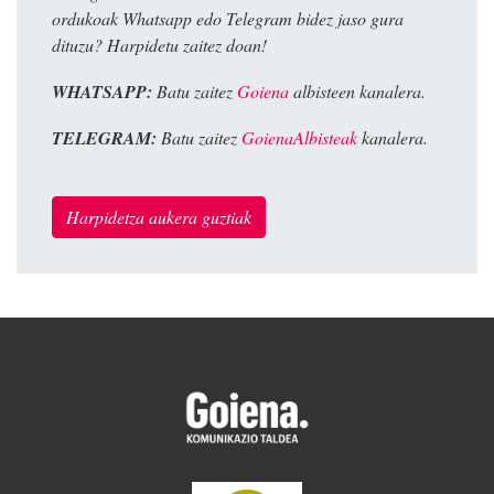
ordukoak Whatsapp edo Telegram bidez jaso gura
dituzu? Harpidetu zaitez doan!
WHATSAPP:
Batu zaitez
Goiena
albisteen kanalera.
TELEGRAM:
Batu zaitez
GoienaAlbisteak
kanalera.
Harpidetza aukera guztiak