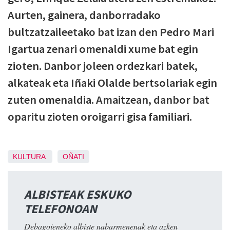
Aurten, gainera, danborradako
bultzatzaileetako bat izan den Pedro Mari
Igartua zenari omenaldi xume bat egin
zioten. Danbor joleen ordezkari batek,
alkateak eta Iñaki Olalde bertsolariak egin
zuten omenaldia. Amaitzean, danbor bat
oparitu zioten oroigarri gisa familiari.
KULTURA
OÑATI
ALBISTEAK ESKUKO
TELEFONOAN
Debagoieneko albiste nabarmenenak eta azken