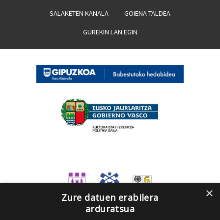
SALAKETEN KANALA
GOIENA TALDEA
GUREKIN LAN EGIN
×
Zure datuen erabilera
arduratsua