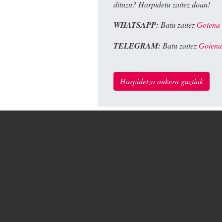
dituzu? Harpidetu zaitez doan!
WHATSAPP:
Batu zaitez
Goiena
TELEGRAM:
Batu zaitez
Goiena
Harpidetza aukera guztiak