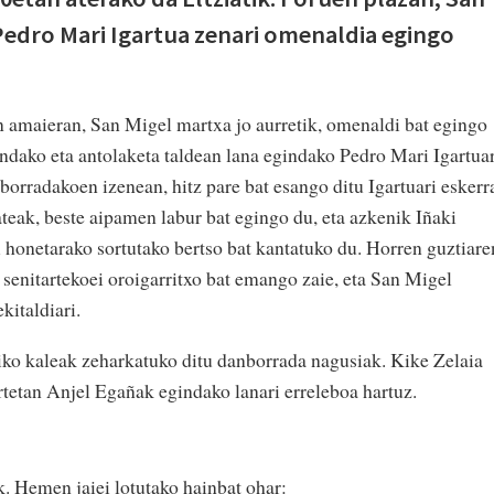
 Pedro Mari Igartua zenari omenaldia egingo
 amaieran, San Migel martxa jo aurretik, omenaldi bat egingo
andako eta antolaketa taldean lana egindako Pedro Mari Igartuar
orradakoen izenean, hitz pare bat esango ditu Igartuari eskerr
teak, beste aipamen labur bat egingo du, eta azkenik Iñaki
 honetarako sortutako bertso bat kantatuko du. Horren guztiare
 senitartekoei oroigarritxo bat emango zaie, eta San Migel
italdiari.
riko kaleak zeharkatuko ditu danborrada nagusiak. Kike Zelaia
rtetan Anjel Egañak egindako lanari erreleboa hartuz.
k. Hemen jaiei lotutako hainbat ohar: