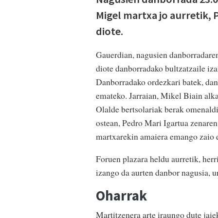
Migel martxa jo aurretik,
diote.
Gauerdian, nagusien danborradaren
diote danborradako bultzatzaile iz
Danborradako ordezkari batek, danb
emateko. Jarraian, Mikel Biain alka
Olalde bertsolariak berak omenaldi
ostean, Pedro Mari Igartua zenaren
martxarekin amaiera emango zaio ek
Foruen plazara heldu aurretik, her
izango da aurten danbor nagusia, u
Oharrak
Martitzenera arte iraungo dute jaie