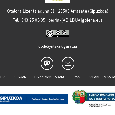
Otalora Lizentziaduna 31 · 20500 Arrasate (Gipuzkoa)
Tel.: 943 25 05 05 · berriak[ABILDUA]goiena.eus
CodeSyntaxek garatua
ATEA
ARAUAK
HARREMANETARAKO
RSS
SALAKETEN KAN