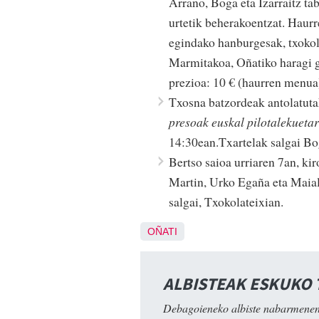
Arrano, Boga eta Izarraitz ta
urtetik beherakoentzat. Haur
egindako hanburgesak, txokol
Marmitakoa, Oñatiko haragi gi
prezioa: 10 € (haurren menua
Txosna batzordeak antolatutak
presoak euskal pilotalekueta
14:30ean.Txartelak salgai Bo
Bertso saioa urriaren 7an, ki
Martin, Urko Egaña eta Maial
salgai, Txokolateixian.
OÑATI
ALBISTEAK ESKUKO
Debagoieneko albiste nabarmenen