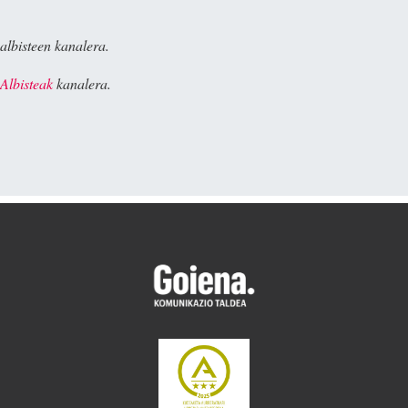
albisteen kanalera.
Albisteak
kanalera.