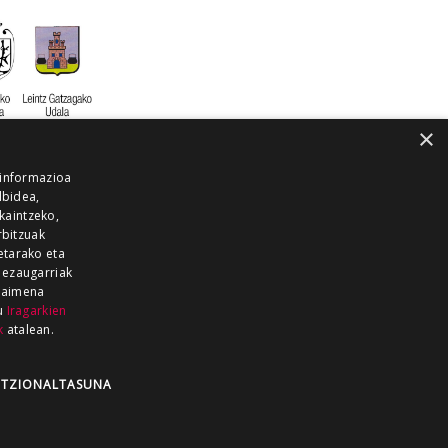
×
 informazioa
lbidea,
skaintzeko,
rbitzuak
etarako eta
 ezaugarriak
 baimena
zu
Iragarkien
k
atalean.
EITIA GUKA
AZKOITIA GUKA
BARRENA
GUKA
GUKA TELEBISTA
HIRUKA
TZIONALTASUNA
Z GUKA
ZUMAIA GUKA
28 KANALA