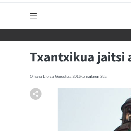
Txantxikua jaitsi 
Oihana Elorza Gorostiza
2016ko irailaren 28a