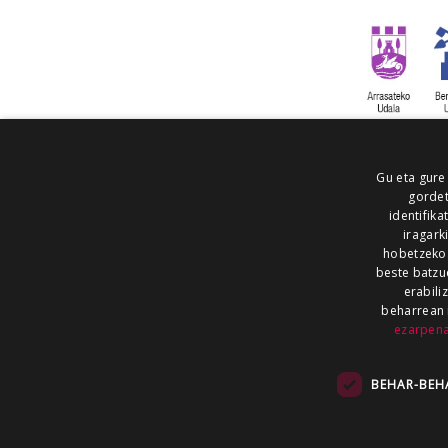
Gu eta gure
gordet
identifika
iragark
hobetzeko
beste batzu
erabili
beharrean 
ezarpen
AIARALDEA
AIKOR
AIURRI
ALEA
BEGITU
ERRAN
EUSKALERRIA IRRA
BEHAR-BEH
KRONIKA
MAILOPE
NOAUA
O