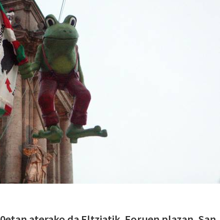
etan aterako da Eltziatik. Foruen plazan, San