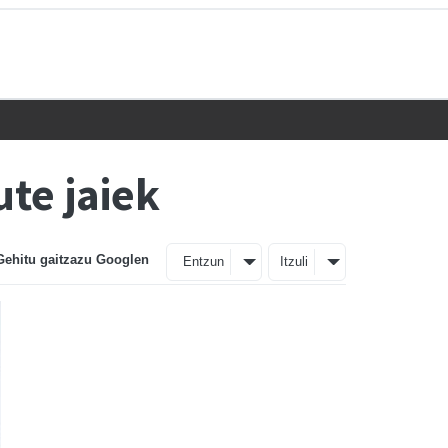
ute jaiek
Gehitu gaitzazu Googlen
Entzun
Itzuli