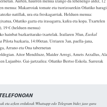
bernetan. Aurten, haurren menua izango da lehenengo aldiz, 12
ren menua: Makarroiak tomate eta txorizoarekin Oñatiko haragi
atezko natillak, ura eta freskagarriak. Helduen menua:
xatua, Oñatiko gazta eta irasagarra, kafea eta kopa. Txartelen
), 19 € (helduen menua)
o hainbat bazkaritarako txartelak. Irailaren 30an,
Euskal
ra
Pilota bazkaria, 14:00etan. Urriaren 3an, paella-jana,
ga, Arrano eta Ona tabernetan
roldegian. Aitor Mendiluze, Maider Arregi, Amets Arzallus, Al
en Lujanbio. Gai-jartzailea: Oñatiko Bertso Eskola. Sarrerak
 TELEFONOAN
ak eta azken ordukoak Whatsapp edo Telegram bidez jaso gura