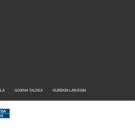
ALA
GOIENA TALDEA
GUREKIN LAN EGIN