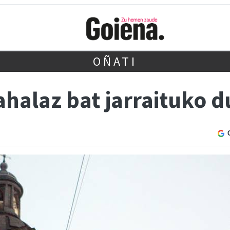
OÑATI
ahalaz bat jarraituko d