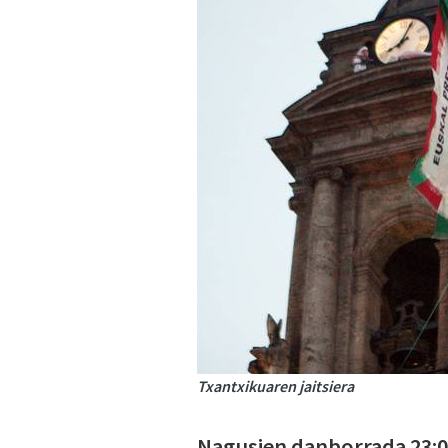
Txantxikuaren jaitsiera
Nagusien danborrada 23:00