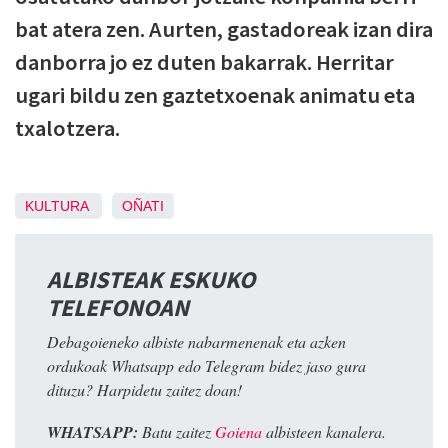
bat atera zen. Aurten, gastadoreak izan dira
danborra jo ez duten bakarrak. Herritar
ugari bildu zen gaztetxoenak animatu eta
txalotzera.
KULTURA
OÑATI
ALBISTEAK ESKUKO
TELEFONOAN
Debagoieneko albiste nabarmenenak eta azken
ordukoak Whatsapp edo Telegram bidez jaso gura
dituzu? Harpidetu zaitez doan!
WHATSAPP:
Batu zaitez
Goiena
albisteen kanalera.