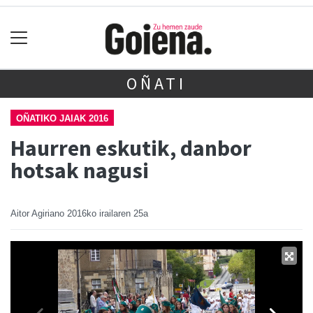
OÑATI
OÑATIKO JAIAK 2016
Haurren eskutik, danbor
hotsak nagusi
Aitor Agiriano
2016ko irailaren 25a