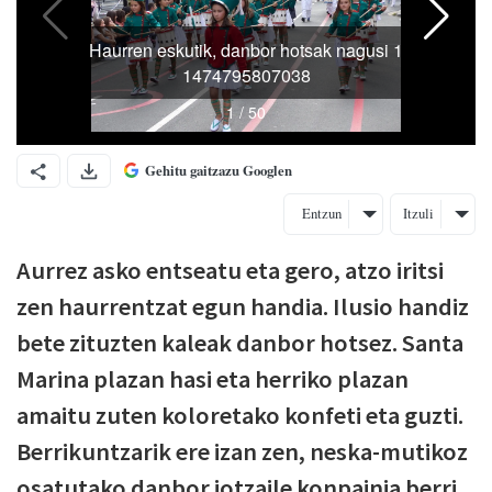
Gehitu gaitzazu Googlen
Entzun
Itzuli
Aurrez asko entseatu eta gero, atzo iritsi
zen haurrentzat egun handia. Ilusio handiz
bete zituzten kaleak danbor hotsez. Santa
Marina plazan hasi eta herriko plazan
amaitu zuten koloretako konfeti eta guzti.
Berrikuntzarik ere izan zen, neska-mutikoz
osatutako danbor jotzaile konpainia berri