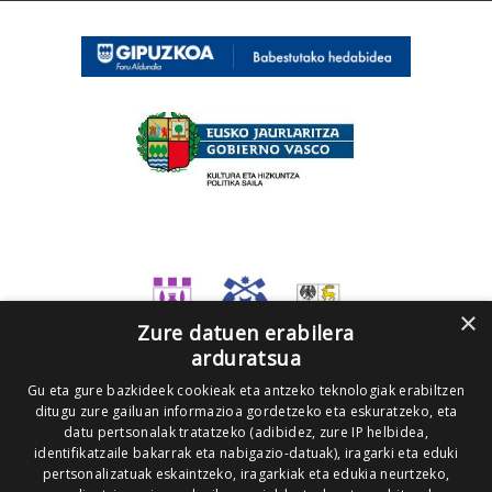
×
Zure datuen erabilera
arduratsua
Gu eta gure bazkideek cookieak eta antzeko teknologiak erabiltzen
ditugu zure gailuan informazioa gordetzeko eta eskuratzeko, eta
datu pertsonalak tratatzeko (adibidez, zure IP helbidea,
identifikatzaile bakarrak eta nabigazio-datuak), iragarki eta eduki
pertsonalizatuak eskaintzeko, iragarkiak eta edukia neurtzeko,