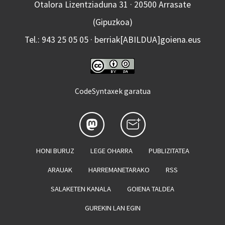
Otalora Lizentziaduna 31 · 20500 Arrasate
(Gipuzkoa)
Tel.: 943 25 05 05 · berriak[ABILDUA]goiena.eus
CodeSyntaxek garatua
HONI BURUZ
LEGE OHARRA
PUBLIZITATEA
ARAUAK
HARREMANETARAKO
RSS
SALAKETEN KANALA
GOIENA TALDEA
GUREKIN LAN EGIN