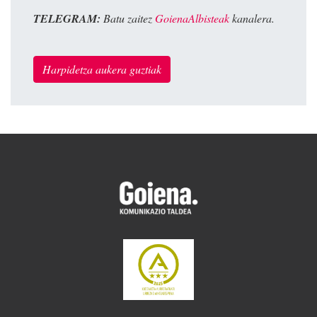
TELEGRAM:
Batu zaitez
GoienaAlbisteak
kanalera.
Harpidetza aukera guztiak