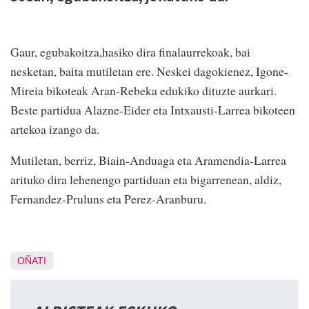
Gaur, egubakoitza,hasiko dira finalaurrekoak, bai
nesketan, baita mutiletan ere. Neskei dagokienez, Igone-
Mireia bikoteak Aran-Rebeka edukiko dituzte aurkari.
Beste partidua Alazne-Eider eta Intxausti-Larrea bikoteen
artekoa izango da.
Mutiletan, berriz, Biain-Anduaga eta Aramendia-Larrea
arituko dira lehenengo partiduan eta bigarrenean, aldiz,
Fernandez-Pruluns eta Perez-Aranburu.
OÑATI