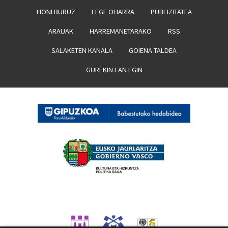
HONI BURUZ
LEGE OHARRA
PUBLIZITATEA
ARAUAK
HARREMANETARAKO
RSS
SALAKETEN KANALA
GOIENA TALDEA
GUREKIN LAN EGIN