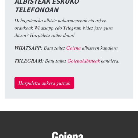
ALBISTEAK ESKUKO
TELEFONOAN
Debagoieneko albiste nabarmenenak eta azken
ordukoak Whatsapp edo Telegram bidez jaso gura
dituzu? Harpidetu zaitez doan!
WHATSAPP:
Batu zaitez
Goiena
albisteen kanalera.
TELEGRAM:
Batu zaitez
GoienaAlbisteak
kanalera.
Harpidetza aukera guztiak