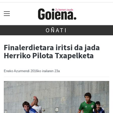
OÑATI
Finalerdietara iritsi da jada
Herriko Pilota Txapelketa
Eneko Azurmendi
2016ko irailaren 23a