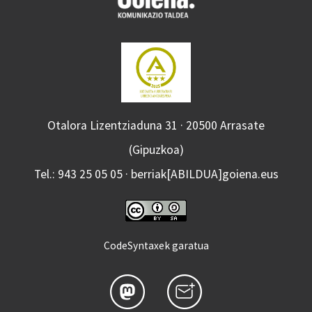
Otalora Lizentziaduna 31 · 20500 Arrasate
(Gipuzkoa)
Tel.: 943 25 05 05 · berriak[ABILDUA]goiena.eus
CodeSyntaxek garatua