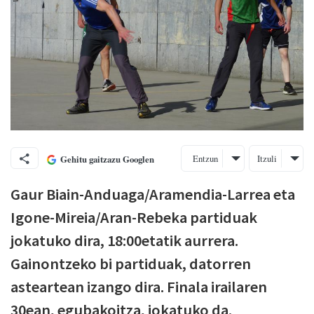
Entzun
Itzuli
Gehitu gaitzazu Googlen
Gaur Biain-Anduaga/Aramendia-Larrea eta
Igone-Mireia/Aran-Rebeka partiduak
jokatuko dira, 18:00etatik aurrera.
Gainontzeko bi partiduak, datorren
asteartean izango dira. Finala irailaren
30ean, egubakoitza, jokatuko da.