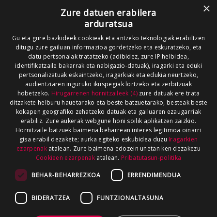
×
Zure datuen erabilera
arduratsua
Gu eta gure bazkideek cookieak eta antzeko teknologiak erabiltzen
ditugu zure gailuan informazioa gordetzeko eta eskuratzeko, eta
datu pertsonalak tratatzeko (adibidez, zure IP helbidea,
identifikatzaile bakarrak eta nabigazio-datuak), iragarki eta eduki
pertsonalizatuak eskaintzeko, iragarkiak eta edukia neurtzeko,
audientziaren inguruko ikuspegiak lortzeko eta zerbitzuak
hobetzeko.
Hirugarrenen hornitzaileek (4)
zure datuak ere trata
ditzakete helburu hauetarako eta beste batzuetarako, besteak beste
kokapen geografiko zehatzeko datuak eta gailuaren ezaugarriak
erabiliz. Zure aukerak webgune honi soilik aplikatzen zaizkio.
Hornitzaile batzuek baimena beharrean interes legitimoa oinarri
gisa erabil dezakete; aurka egiteko eskubidea duzu
Iragarkien
ezarpenak
atalean. Zure baimena edozein unetan ken dezakezu
Cookieen ezarpenak
atalean.
Pribatutasun-politika
BEHAR-BEHARREZKOA
ERRENDIMENDUA
BIDERATZEA
FUNTZIONALTASUNA