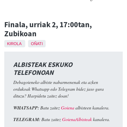
Finala
, urriak 2, 17:00tan,
Zubikoan
KIROLA
OÑATI
ALBISTEAK ESKUKO
TELEFONOAN
Debagoieneko albiste nabarmenenak eta azken
ordukoak Whatsapp edo Telegram bidez jaso gura
dituzu? Harpidetu zaitez doan!
WHATSAPP:
Batu zaitez
Goiena
albisteen kanalera.
TELEGRAM:
Batu zaitez
GoienaAlbisteak
kanalera.