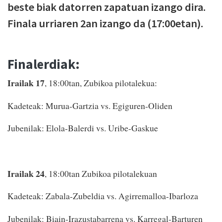
beste biak datorren zapatuan izango dira.
Finala urriaren 2an izango da (17:00etan).
Finalerdiak:
Irailak 17
, 18:00tan, Zubikoa pilotalekua:
Kadeteak: Murua-Gartzia vs. Egiguren-Oliden
Jubenilak: Elola-Balerdi vs. Uribe-Gaskue
Irailak 24
, 18:00tan Zubikoa pilotalekuan
Kadeteak: Zabala-Zubeldia vs. Agirremalloa-Ibarloza
Jubenilak: Biain-Irazustabarrena vs. Karregal-Barturen