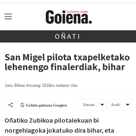
OÑATI
San Migel pilota txapelketako
lehenengo finalerdiak, bihar
Josu Bilbao Atxutegi
2016ko irailaren 16a
Entzun
Itzuli
Gehitu gaitzazu Googlen
Oñatiko Zubikoa pilotalekuan bi
norgehiagoka jokatuko dira bihar, eta