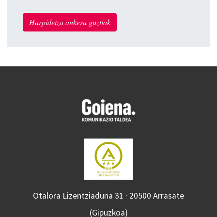
Harpidetza aukera guztiak
Otalora Lizentziaduna 31 · 20500 Arrasate
(Gipuzkoa)