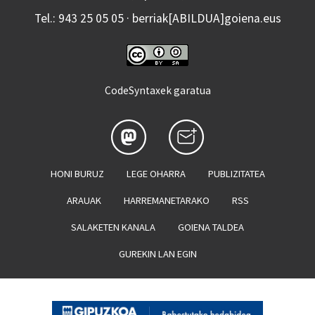
Tel.: 943 25 05 05 · berriak[ABILDUA]goiena.eus
CodeSyntaxek garatua
HONI BURUZ
LEGE OHARRA
PUBLIZITATEA
ARAUAK
HARREMANETARAKO
RSS
SALAKETEN KANALA
GOIENA TALDEA
GUREKIN LAN EGIN