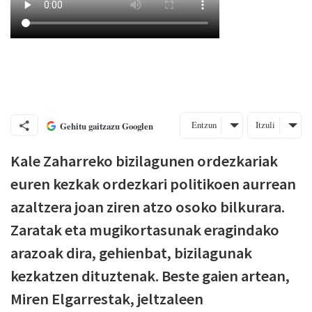
Entzun
Itzuli
Gehitu gaitzazu Googlen
Kale Zaharreko bizilagunen ordezkariak
euren kezkak ordezkari politikoen aurrean
azaltzera joan ziren atzo osoko bilkurara.
Zaratak eta mugikortasunak eragindako
arazoak dira, gehienbat, bizilagunak
kezkatzen dituztenak. Beste gaien artean,
Miren Elgarrestak, jeltzaleen