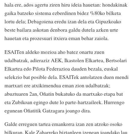
hala ere, ados agertu ziren hiru ideia hauetan: hondakinak
gaika batzeko sistema ezberdinen bidez %80ko bilketa
lortu dela; Debagoiena eredu izan dela eta Gipuzkoako
beste bailara askotan denbora galdu dutela azken urte
hauetan eta prozesuari itxiera eman behar zaiola.
ESAITen aldeko mozioa aho batez onartu zuen
udalbatzak, adieraziz AEK, Ikastolen Elkartea, Bertsolari
Elkartea edo Pilota Federazioa dauden bezala, euskal
selekzio bat posible dela. ESAITek antolatzen duen mendi
martxari ere atxikimendua eman zion udalbatzak;
abuztuaren 2an, Oñatin bukatuko da martxako etapa bat
eta Zubikoan egingo dute lo parte-hartzaileek. Hurrengo
egunean Oñatitik Gatzagara joango dira.
Galde erreguen tartea emankorra izan zen atzoko osoko
bilkuran. Kale Zaharreko biztanleen izenean joandako lau