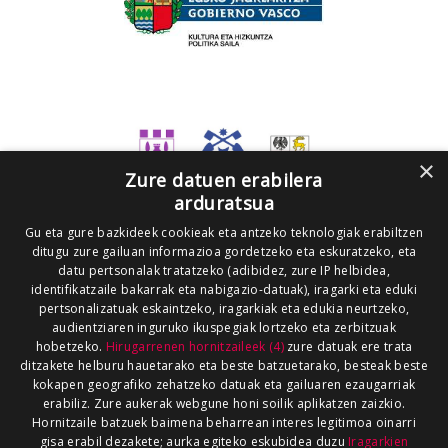
×
Zure datuen erabilera
arduratsua
Gu eta gure bazkideek cookieak eta antzeko teknologiak erabiltzen
ditugu zure gailuan informazioa gordetzeko eta eskuratzeko, eta
datu pertsonalak tratatzeko (adibidez, zure IP helbidea,
identifikatzaile bakarrak eta nabigazio-datuak), iragarki eta eduki
pertsonalizatuak eskaintzeko, iragarkiak eta edukia neurtzeko,
audientziaren inguruko ikuspegiak lortzeko eta zerbitzuak
hobetzeko.
Hirugarrenen hornitzaileek (4)
zure datuak ere trata
ditzakete helburu hauetarako eta beste batzuetarako, besteak beste
kokapen geografiko zehatzeko datuak eta gailuaren ezaugarriak
erabiliz. Zure aukerak webgune honi soilik aplikatzen zaizkio.
Hornitzaile batzuek baimena beharrean interes legitimoa oinarri
gisa erabil dezakete; aurka egiteko eskubidea duzu
Iragarkien