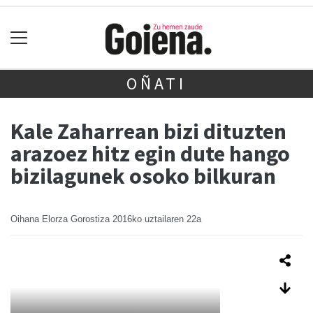
OÑATI
Kale Zaharrean bizi dituzten
arazoez hitz egin dute hango
bizilagunek osoko bilkuran
Oihana Elorza Gorostiza
2016ko uztailaren 22a