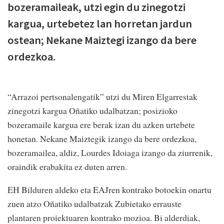
bozeramaileak, utzi egin du zinegotzi
kargua, urtebetez lan horretan jardun
ostean; Nekane Maiztegi izango da bere
ordezkoa.
“Arrazoi pertsonalengatik” utzi du Miren Elgarrestak
zinegotzi kargua Oñatiko udalbatzan; posizioko
bozeramaile kargua ere berak izan du azken urtebete
honetan. Nekane Maiztegik izango da bere ordezkoa,
bozeramailea, aldiz, Lourdes Idoiaga izango da ziurrenik,
oraindik erabakita ez duten arren.
EH Bilduren aldeko eta EAJren kontrako botoekin onartu
zuen atzo Oñatiko udalbatzak Zubietako errauste
plantaren proiektuaren kontrako mozioa. Bi alderdiak,