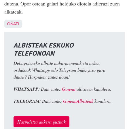
dutena. Opor ostean gaiari helduko diotela adierazi zuen
alkateak.
OÑATI
ALBISTEAK ESKUKO
TELEFONOAN
Debagoieneko albiste nabarmenenak eta azken
ordukoak Whatsapp edo Telegram bidez jaso gura
dituzu? Harpidetu zaitez doan!
WHATSAPP:
Batu zaitez
Goiena
albisteen kanalera.
TELEGRAM:
Batu zaitez
GoienaAlbisteak
kanalera.
Harpidetza aukera guztiak