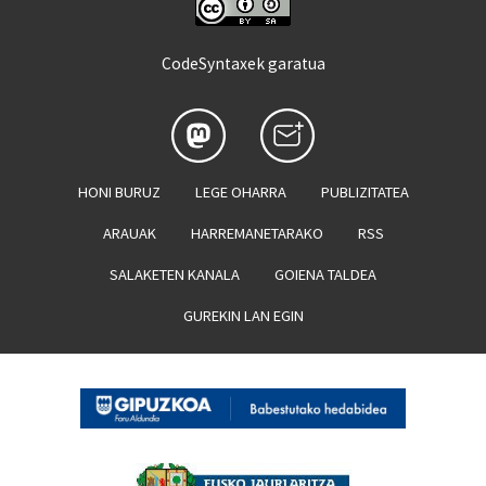
CodeSyntaxek garatua
HONI BURUZ
LEGE OHARRA
PUBLIZITATEA
ARAUAK
HARREMANETARAKO
RSS
SALAKETEN KANALA
GOIENA TALDEA
GUREKIN LAN EGIN