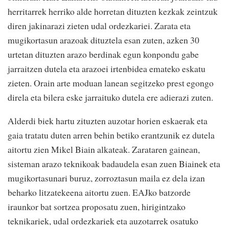
herritarrek herriko alde horretan dituzten kezkak zeintzuk
diren jakinarazi zieten udal ordezkariei. Zarata eta
mugikortasun arazoak dituztela esan zuten, azken 30
urtetan dituzten arazo berdinak egun konpondu gabe
jarraitzen dutela eta arazoei irtenbidea emateko eskatu
zieten. Orain arte moduan lanean segitzeko prest egongo
direla eta bilera eske jarraituko dutela ere adierazi zuten.
Alderdi biek hartu zituzten auzotar horien eskaerak eta
gaia tratatu duten arren behin betiko erantzunik ez dutela
aitortu zien Mikel Biain alkateak. Zarataren gainean,
sisteman arazo teknikoak badaudela esan zuen Biainek eta
mugikortasunari buruz, zorroztasun maila ez dela izan
beharko litzatekeena aitortu zuen. EAJko batzorde
iraunkor bat sortzea proposatu zuen, hirigintzako
teknikariek, udal ordezkariek eta auzotarrek osatuko