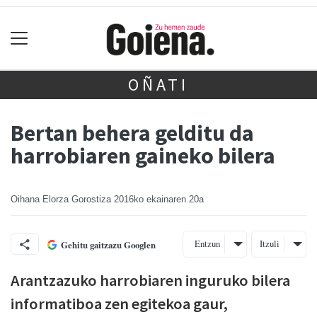
OÑATI
Bertan behera gelditu da
harrobiaren gaineko bilera
Oihana Elorza Gorostiza
2016ko ekainaren 20a
Entzun
Itzuli
Gehitu gaitzazu Googlen
Arantzazuko harrobiaren inguruko bilera
informatiboa zen egitekoa gaur,