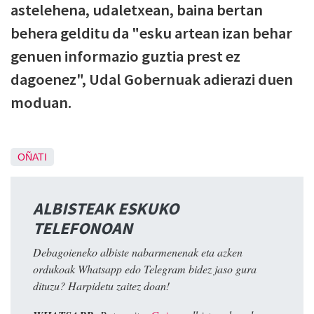
astelehena, udaletxean, baina bertan
behera gelditu da "esku artean izan behar
genuen informazio guztia prest ez
dagoenez", Udal Gobernuak adierazi duen
moduan.
OÑATI
ALBISTEAK ESKUKO
TELEFONOAN
Debagoieneko albiste nabarmenenak eta azken
ordukoak Whatsapp edo Telegram bidez jaso gura
dituzu? Harpidetu zaitez doan!