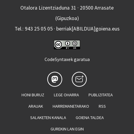
Otalora Lizentziaduna 31 · 20500 Arrasate
(Gipuzkoa)
Tel.: 943 25 05 05 · berriak[ABILDUA]goiena.eus
CodeSyntaxek garatua
HONI BURUZ
LEGE OHARRA
PUBLIZITATEA
ARAUAK
HARREMANETARAKO
RSS
SALAKETEN KANALA
GOIENA TALDEA
GUREKIN LAN EGIN