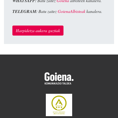
WHATSAPP:
Batu zaitez
Goiena
albisteen kanalera.
TELEGRAM:
Batu zaitez
GoienaAlbisteak
kanalera.
Harpidetza aukera guztiak