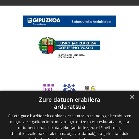
×
Zure datuen erabilera
arduratsua
Gu eta gure bazkideek cookieak eta antzeko teknologiak erabiltzen
ditugu zure gailuan informazioa gordetzeko eta eskuratzeko, eta
datu pertsonalak tratatzeko (adibidez, zure IP helbidea,
identifikatzaile bakarrak eta nabigazio-datuak), iragarki eta eduki