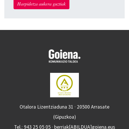
Harpidetza aukera guztiak
Otalora Lizentziaduna 31 · 20500 Arrasate
(Gipuzkoa)
Tel.: 943 25 05 05 · berriak[ABILDUA]goiena.eus