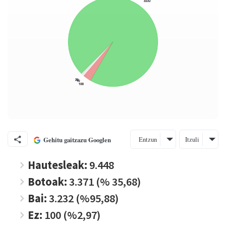
Entzun
Itzuli
Gehitu gaitzazu Googlen
Hautesleak:
9.448
Botoak:
3.371 (% 35,68)
Bai:
3.232 (%95,88)
Ez:
100 (%2,97)