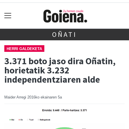
OÑATI
HERRI GALDEKETA
3.371 boto jaso dira Oñatin,
horietatik 3.232
independentziaren alde
Maider Arregi
2016ko ekainaren 5a