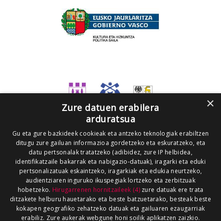
×
Zure datuen erabilera
arduratsua
Gu eta gure bazkideek cookieak eta antzeko teknologiak erabiltzen
ditugu zure gailuan informazioa gordetzeko eta eskuratzeko, eta
datu pertsonalak tratatzeko (adibidez, zure IP helbidea,
identifikatzaile bakarrak eta nabigazio-datuak), iragarki eta eduki
pertsonalizatuak eskaintzeko, iragarkiak eta edukia neurtzeko,
audientziaren inguruko ikuspegiak lortzeko eta zerbitzuak
hobetzeko.
Hirugarrenen hornitzaileek (4)
zure datuak ere trata
ditzakete helburu hauetarako eta beste batzuetarako, besteak beste
kokapen geografiko zehatzeko datuak eta gailuaren ezaugarriak
erabiliz. Zure aukerak webgune honi soilik aplikatzen zaizkio.