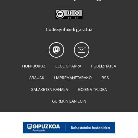
CodeSyntaxek garatua
HONI BURUZ
LEGE OHARRA
PUBLIZITATEA
ARAUAK
HARREMANETARAKO
RSS
SALAKETEN KANALA
GOIENA TALDEA
GUREKIN LAN EGIN