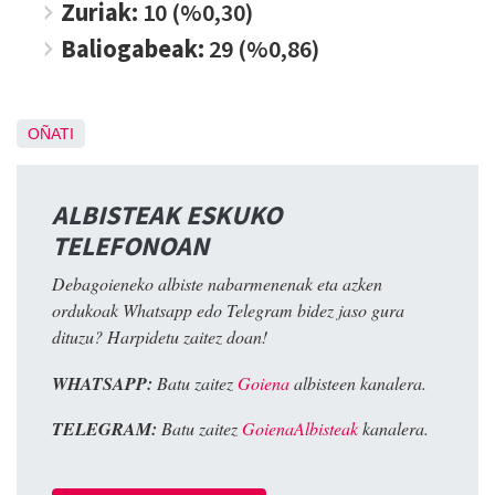
Zuriak:
10 (%0,30)
Baliogabeak:
29 (%0,86)
OÑATI
ALBISTEAK ESKUKO
TELEFONOAN
Debagoieneko albiste nabarmenenak eta azken
ordukoak Whatsapp edo Telegram bidez jaso gura
dituzu? Harpidetu zaitez doan!
WHATSAPP:
Batu zaitez
Goiena
albisteen kanalera.
TELEGRAM:
Batu zaitez
GoienaAlbisteak
kanalera.