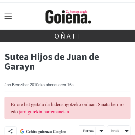
OÑATI
Sutea Hijos de Juan de
Garayn
Jon Berezibar
2010eko abenduaren 16a
Errore bat gertatu da bideoa igotzeko orduan. Saiatu berriro
edo
jarri gurekin harremanetan.
Entzun
Itzuli
Gehitu gaitzazu Googlen