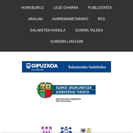
HONI BURUZ
LEGE OHARRA
PUBLIZITATEA
ARAUAK
HARREMANETARAKO
RSS
SALAKETEN KANALA
GOIENA TALDEA
GUREKIN LAN EGIN