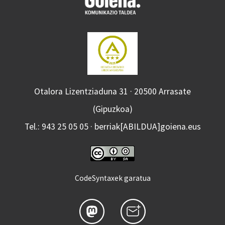
Otalora Lizentziaduna 31 · 20500 Arrasate
(Gipuzkoa)
Tel.: 943 25 05 05 · berriak[ABILDUA]goiena.eus
CodeSyntaxek garatua