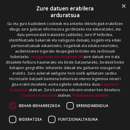
×
Zure datuen erabilera
arduratsua
Gu eta gure bazkideek cookieak eta antzeko teknologiak erabiltzen
ditugu zure gailuan informazioa gordetzeko eta eskuratzeko, eta
datu pertsonalak tratatzeko (adibidez, zure IP helbidea,
identifikatzaile bakarrak eta nabigazio-datuak), iragarki eta eduki
pertsonalizatuak eskaintzeko, iragarkiak eta edukia neurtzeko,
audientziaren inguruko ikuspegiak lortzeko eta zerbitzuak
hobetzeko.
Hirugarrenen hornitzaileek (4)
zure datuak ere trata
ditzakete helburu hauetarako eta beste batzuetarako, besteak beste
kokapen geografiko zehatzeko datuak eta gailuaren ezaugarriak
erabiliz. Zure aukerak webgune honi soilik aplikatzen zaizkio.
Hornitzaile batzuek baimena beharrean interes legitimoa oinarri
gisa erabil dezakete; aurka egiteko eskubidea duzu
Iragarkien
ezarpenak
atalean. Zure baimena edozein unetan ken dezakezu
Cookieen ezarpenak
atalean.
Pribatutasun-politika
BEHAR-BEHARREZKOA
ERRENDIMENDUA
BIDERATZEA
FUNTZIONALTASUNA