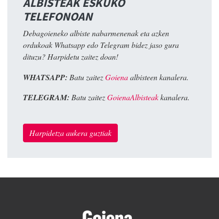
ALBISTEAK ESKUKO
TELEFONOAN
Debagoieneko albiste nabarmenenak eta azken
ordukoak Whatsapp edo Telegram bidez jaso gura
dituzu? Harpidetu zaitez doan!
WHATSAPP:
Batu zaitez
Goiena
albisteen kanalera.
TELEGRAM:
Batu zaitez
GoienaAlbisteak
kanalera.
Harpidetza aukera guztiak