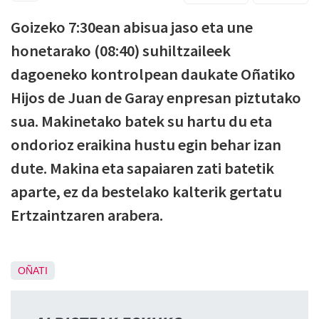
Goizeko 7:30ean abisua jaso eta une
honetarako (08:40) suhiltzaileek
dagoeneko kontrolpean daukate Oñatiko
Hijos de Juan de Garay enpresan piztutako
sua. Makinetako batek su hartu du eta
ondorioz eraikina hustu egin behar izan
dute. Makina eta sapaiaren zati batetik
aparte, ez da bestelako kalterik gertatu
Ertzaintzaren arabera.
OÑATI