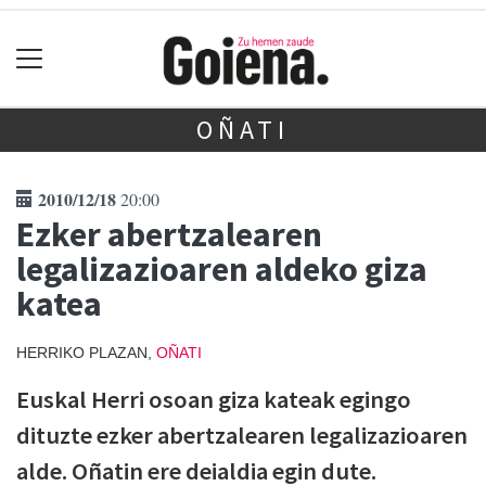
OÑATI
2010/12/18
20:00
Ezker abertzalearen
legalizazioaren aldeko giza
katea
HERRIKO PLAZAN,
OÑATI
Euskal Herri osoan giza kateak egingo
dituzte ezker abertzalearen legalizazioaren
alde. Oñatin ere deialdia egin dute.