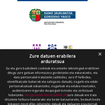
×
Zure datuen erabilera
arduratsua
Gu eta gure bazkideek cookieak eta antzeko teknologiak erabiltzen
ditugu zure gailuan informazioa gordetzeko eta eskuratzeko, eta
datu pertsonalak tratatzeko (adibidez, zure IP helbidea,
identifikatzaile bakarrak eta nabigazio-datuak), iragarki eta eduki
pertsonalizatuak eskaintzeko, iragarkiak eta edukia neurtzeko,
audientziaren inguruko ikuspegiak lortzeko eta zerbitzuak
hobetzeko.
Hirugarrenen hornitzaileek (4)
zure datuak ere trata
ditzakete helburu hauetarako eta beste batzuetarako, besteak beste
kokapen geografiko zehatzeko datuak eta gailuaren ezaugarriak