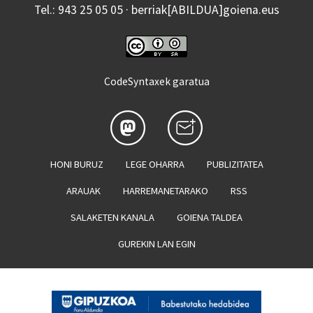
Tel.: 943 25 05 05 · berriak[ABILDUA]goiena.eus
CodeSyntaxek garatua
HONI BURUZ
LEGE OHARRA
PUBLIZITATEA
ARAUAK
HARREMANETARAKO
RSS
SALAKETEN KANALA
GOIENA TALDEA
GUREKIN LAN EGIN