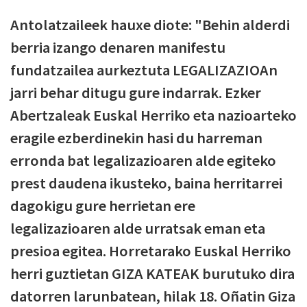
Antolatzaileek hauxe diote: "Behin alderdi
berria izango denaren manifestu
fundatzailea aurkeztuta LEGALIZAZIOAn
jarri behar ditugu gure indarrak. Ezker
Abertzaleak Euskal Herriko eta nazioarteko
eragile ezberdinekin hasi du harreman
erronda bat legalizazioaren alde egiteko
prest daudena ikusteko, baina herritarrei
dagokigu gure herrietan ere
legalizazioaren alde urratsak eman eta
presioa egitea. Horretarako Euskal Herriko
herri guztietan GIZA KATEAK burutuko dira
datorren larunbatean, hilak 18. Oñatin Giza