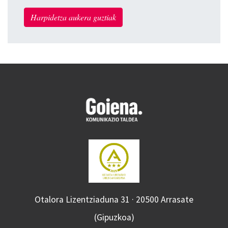
Harpidetza aukera guztiak
Otalora Lizentziaduna 31 · 20500 Arrasate
(Gipuzkoa)