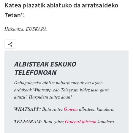
Katea plazatik abiatuko da arratsaldeko
7etan".
Hizkuntza:
EUSKARA
ALBISTEAK ESKUKO
TELEFONOAN
Debagoieneko albiste nabarmenenak eta azken
ordukoak Whatsapp edo Telegram bidez jaso gura
dituzu? Harpidetu zaitez doan!
WHATSAPP:
Batu zaitez
Goiena
albisteen kanalera.
TELEGRAM:
Batu zaitez
GoienaAlbisteak
kanalera.