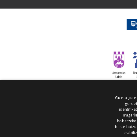
Gu eta gure
gordet
identifika
iragark
hobetzeko
beste batzu
erabili