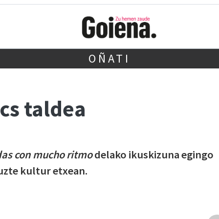
OÑATI
ics taldea
das con mucho ritmo
delako ikuskizuna egingo
uzte kultur etxean.