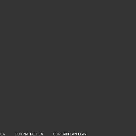
ALA
GOIENA TALDEA
GUREKIN LAN EGIN