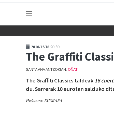
2010/12/18
20:30
The Graffiti Class
SANTA ANA ANTZOKIAN,
OÑATI
The Graffiti Classics taldeak
16 cuer
du. Sarrerak 10 eurotan salduko dit
Hizkuntza:
EUSKARA