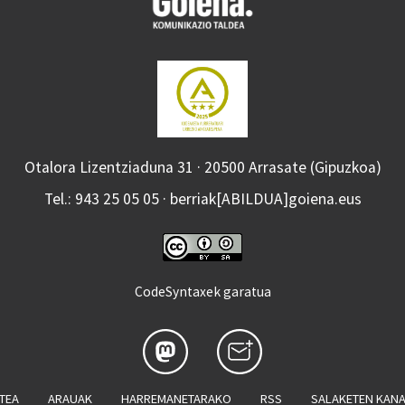
Otalora Lizentziaduna 31 · 20500 Arrasate (Gipuzkoa)
Tel.: 943 25 05 05 · berriak[ABILDUA]goiena.eus
CodeSyntaxek garatua
ATEA
ARAUAK
HARREMANETARAKO
RSS
SALAKETEN KAN