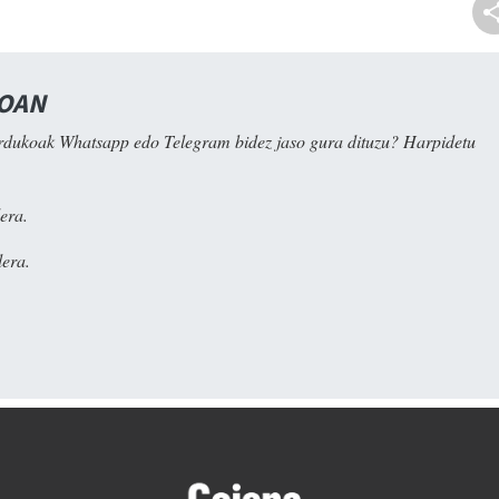
NOAN
rdukoak Whatsapp edo Telegram bidez jaso gura dituzu? Harpidetu
era.
era.