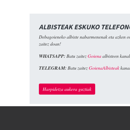
ALBISTEAK ESKUKO TELEFO
Debagoieneko albiste nabarmenenak eta azken o
zaitez doan!
WHATSAPP:
Batu zaitez
Goiena
albisteen kanal
TELEGRAM:
Batu zaitez
GoienaAlbisteak
kanal
Harpidetza aukera guztiak