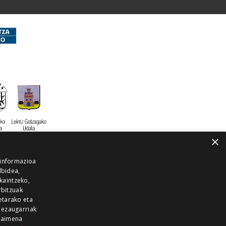
×
 informazioa
lbidea,
skaintzeko,
rbitzuak
etarako eta
 ezaugarriak
 baimena