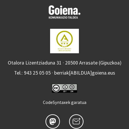
Otalora Lizentziaduna 31 · 20500 Arrasate (Gipuzkoa)
Tel.: 943 25 05 05 · berriak[ABILDUA]goiena.eus
CodeSyntaxek garatua