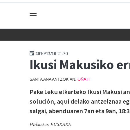
2010/12/10
21:30
Ikusi Makusiko er
SANTA ANA ANTZOKIAN,
OÑATI
Pake Leku elkarteko Ikusi Makusi an
solución, aquí delako antzelznaa eg
salgai, abenduaren 7an eta 9an, 18:3
Hizkuntza:
EUSKARA