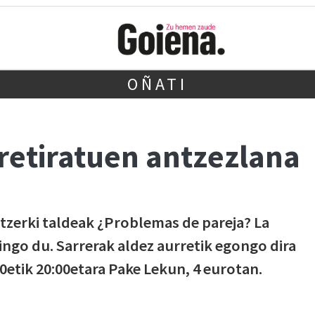
OÑATI
retiratuen antzezlana
tzerki taldeak ¿Problemas de pareja? La
ingo du. Sarrerak aldez aurretik egongo dira
0etik 20:00etara Pake Lekun, 4 eurotan.