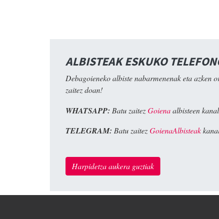
ALBISTEAK ESKUKO TELEFO
Debagoieneko albiste nabarmenenak eta azken o
zaitez doan!
WHATSAPP:
Batu zaitez
Goiena
albisteen kanal
TELEGRAM:
Batu zaitez
GoienaAlbisteak
kanal
Harpidetza aukera guztiak