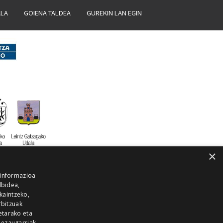
ALA
GOIENA TALDEA
GUREKIN LAN EGIN
×
 informazioa
lbidea,
skaintzeko,
rbitzuak
etarako eta
 ezaugarriak