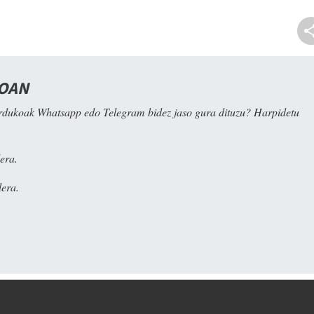
NOAN
rdukoak Whatsapp edo Telegram bidez jaso gura dituzu? Harpidetu
era.
era.