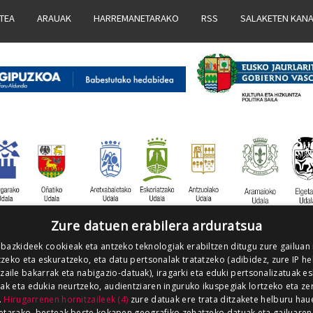
ATEA
ARAUAK
HARREMANETARAKO
RSS
SALAKETEN KAN
Zure datuen erabilera arduratsua
 bazkideek cookieak eta antzeko teknologiak erabiltzen ditugu zure gailuan
zeko eta eskuratzeko, eta datu pertsonalak tratatzeko (adibidez, zure IP he
tzaile bakarrak eta nabigazio-datuak), iragarki eta eduki pertsonalizatuak e
iak eta edukia neurtzeko, audientziaren inguruko ikuspegiak lortzeko eta ze
.
Hirugarrenen hornitzaileek (4)
zure datuak ere trata ditzakete helburu hau
etarako, besteak beste kokapen geografiko zehatzeko datuak eta gailuaren