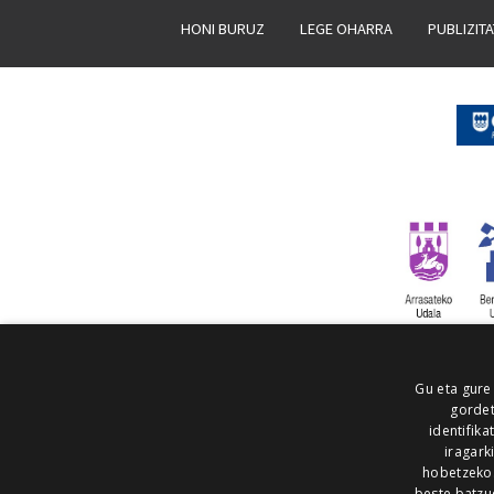
HONI BURUZ
LEGE OHARRA
PUBLIZIT
Gu eta gure
gordet
identifika
iragark
hobetzeko
beste batzu