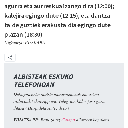
agurra eta aurreskua izango dira (12:00);
kalejira egingo dute (12:15); eta dantza
talde guztiek erakustaldia egingo dute
plazan (18:30).
Hizkuntza:
EUSKARA
ALBISTEAK ESKUKO
TELEFONOAN
Debagoieneko albiste nabarmenenak eta azken
ordukoak Whatsapp edo Telegram bidez jaso gura
dituzu? Harpidetu zaitez doan!
WHATSAPP:
Batu zaitez
Goiena
albisteen kanalera.