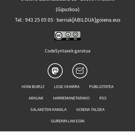
(Gipuzkoa)
Tel.: 943 25 05 05 · berriak[ABILDUA]goiena.eus
CodeSyntaxek garatua
HONI BURUZ
LEGE OHARRA
PUBLIZITATEA
ARAUAK
HARREMANETARAKO
RSS
SALAKETEN KANALA
GOIENA TALDEA
GUREKIN LAN EGIN