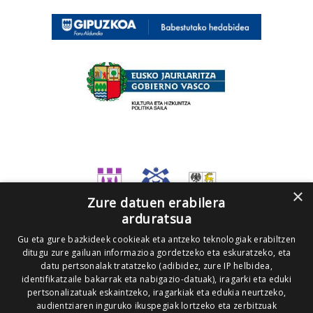
×
Zure datuen erabilera
arduratsua
Gu eta gure bazkideek cookieak eta antzeko teknologiak erabiltzen
ditugu zure gailuan informazioa gordetzeko eta eskuratzeko, eta
datu pertsonalak tratatzeko (adibidez, zure IP helbidea,
identifikatzaile bakarrak eta nabigazio-datuak), iragarki eta eduki
pertsonalizatuak eskaintzeko, iragarkiak eta edukia neurtzeko,
audientziaren inguruko ikuspegiak lortzeko eta zerbitzuak