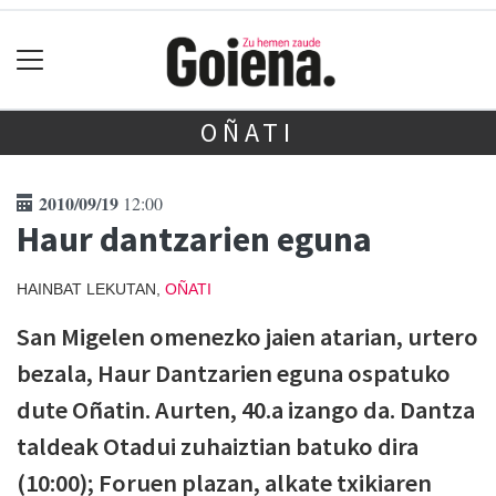
OÑATI
2010/09/19
12:00
Haur dantzarien eguna
HAINBAT LEKUTAN,
OÑATI
San Migelen omenezko jaien atarian, urtero
bezala, Haur Dantzarien eguna ospatuko
dute Oñatin. Aurten, 40.a izango da. Dantza
taldeak Otadui zuhaiztian batuko dira
(10:00); Foruen plazan, alkate txikiaren