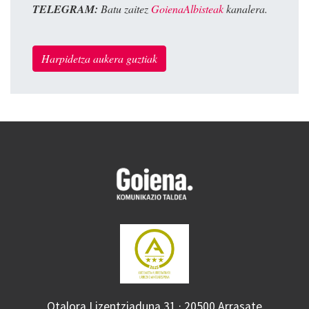
TELEGRAM:
Batu zaitez
GoienaAlbisteak
kanalera.
Harpidetza aukera guztiak
Otalora Lizentziaduna 31 · 20500 Arrasate