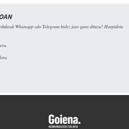
NOAN
rdukoak Whatsapp edo Telegram bidez jaso gura dituzu? Harpidetu
era.
era.