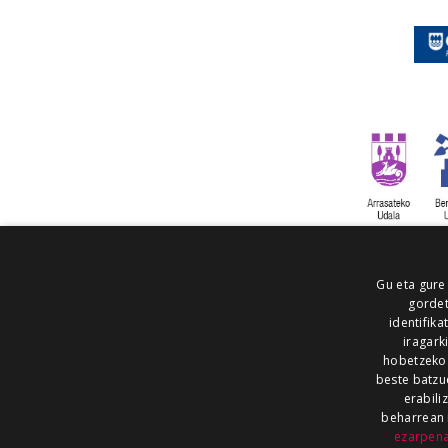
Gu eta gure
gordet
identifika
iragark
hobetzeko
beste batzu
erabili
beharrean 
ezarpen
AIARALDEA
AIKOR
AIURRI
ALEA