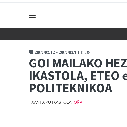
2007/02/12 - 2007/02/14
13:38
GOI MAILAKO HE
IKASTOLA, ETEO
POLITEKNIKOA
TXANTXIKU IKASTOLA,
OÑATI