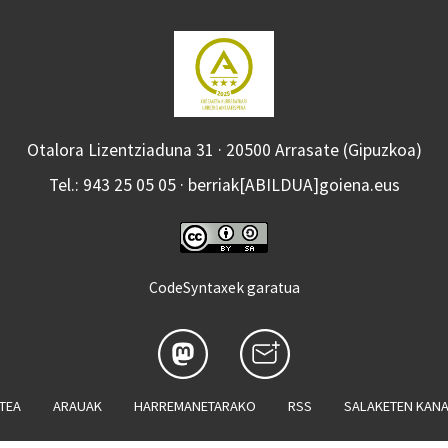
Otalora Lizentziaduna 31 · 20500 Arrasate (Gipuzkoa)
Tel.: 943 25 05 05 · berriak[ABILDUA]goiena.eus
CodeSyntaxek garatua
ATEA
ARAUAK
HARREMANETARAKO
RSS
SALAKETEN KAN