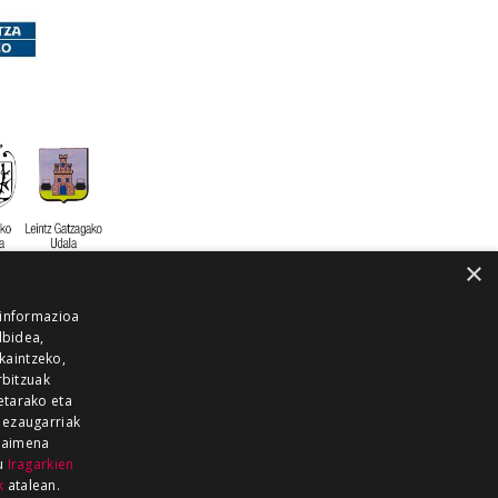
×
 informazioa
lbidea,
skaintzeko,
rbitzuak
etarako eta
 ezaugarriak
 baimena
zu
Iragarkien
k
atalean.
EITIA GUKA
AZKOITIA GUKA
BARRENA