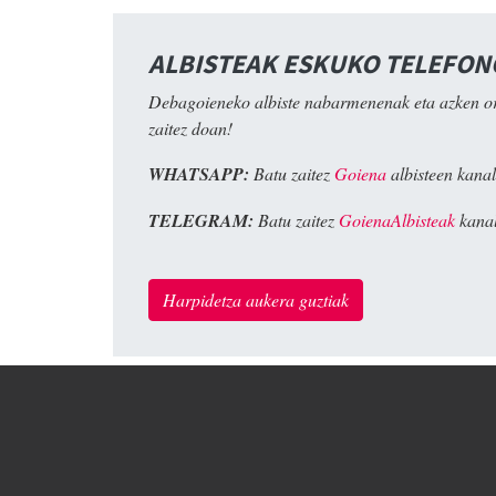
ALBISTEAK ESKUKO TELEFO
Debagoieneko albiste nabarmenenak eta azken o
zaitez doan!
WHATSAPP:
Batu zaitez
Goiena
albisteen kanal
TELEGRAM:
Batu zaitez
GoienaAlbisteak
kanal
Harpidetza aukera guztiak