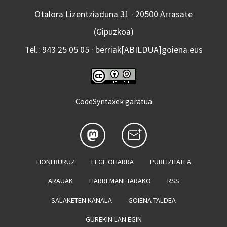
Otalora Lizentziaduna 31 · 20500 Arrasate
(Gipuzkoa)
Tel.: 943 25 05 05 · berriak[ABILDUA]goiena.eus
CodeSyntaxek garatua
HONI BURUZ
LEGE OHARRA
PUBLIZITATEA
ARAUAK
HARREMANETARAKO
RSS
SALAKETEN KANALA
GOIENA TALDEA
GUREKIN LAN EGIN