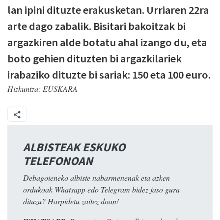
lan ipini dituzte erakusketan. Urriaren 22ra
arte dago zabalik. Bisitari bakoitzak bi
argazkiren alde botatu ahal izango du, eta
boto gehien dituzten bi argazkilariek
irabaziko dituzte bi sariak: 150 eta 100 euro.
Hizkuntza:
EUSKARA
ALBISTEAK ESKUKO
TELEFONOAN
Debagoieneko albiste nabarmenenak eta azken
ordukoak Whatsapp edo Telegram bidez jaso gura
dituzu? Harpidetu zaitez doan!