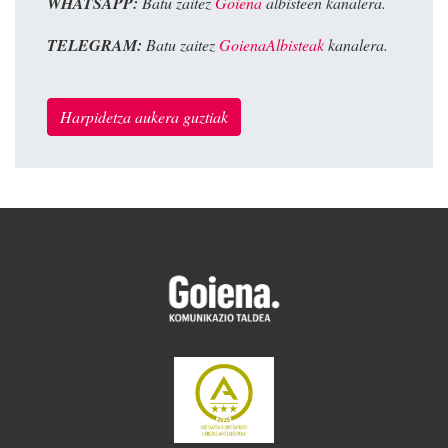
WHATSAPP:
Batu zaitez
Goiena
albisteen kanalera.
TELEGRAM:
Batu zaitez
GoienaAlbisteak
kanalera.
Harpidetza aukera guztiak