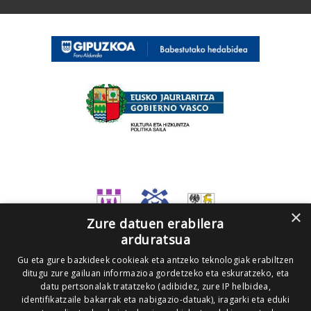
×
Zure datuen erabilera
arduratsua
Gu eta gure bazkideek cookieak eta antzeko teknologiak erabiltzen
ditugu zure gailuan informazioa gordetzeko eta eskuratzeko, eta
datu pertsonalak tratatzeko (adibidez, zure IP helbidea,
identifikatzaile bakarrak eta nabigazio-datuak), iragarki eta eduki