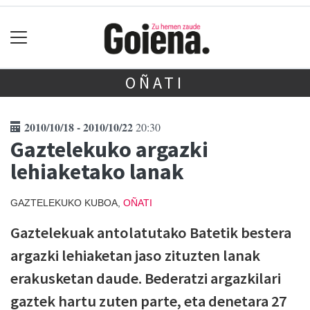
OÑATI
2010/10/18 - 2010/10/22
20:30
Gaztelekuko argazki
lehiaketako lanak
GAZTELEKUKO KUBOA,
OÑATI
Gaztelekuak antolatutako Batetik bestera
argazki lehiaketan jaso zituzten lanak
erakusketan daude. Bederatzi argazkilari
gaztek hartu zuten parte, eta denetara 27