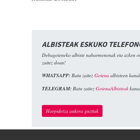
ALBISTEAK ESKUKO TELEFO
Debagoieneko albiste nabarmenenak eta azken o
zaitez doan!
WHATSAPP:
Batu zaitez
Goiena
albisteen kanal
TELEGRAM:
Batu zaitez
GoienaAlbisteak
kanal
Harpidetza aukera guztiak