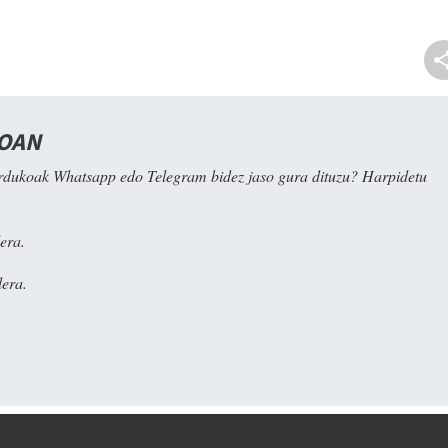
NOAN
rdukoak Whatsapp edo Telegram bidez jaso gura dituzu? Harpidetu
era.
era.