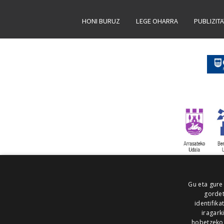
HONI BURUZ
LEGE OHARRA
PUBLIZIT
Gu eta gure
gordet
identifika
iragark
hobetzeko