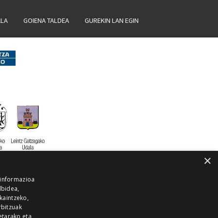
ALA
GOIENA TALDEA
GUREKIN LAN EGIN
×
 informazioa
lbidea,
skaintzeko,
rbitzuak
etarako eta