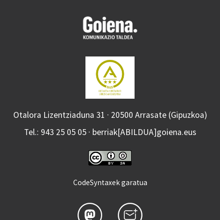
Otalora Lizentziaduna 31 · 20500 Arrasate (Gipuzkoa)
Tel.: 943 25 05 05 · berriak[ABILDUA]goiena.eus
CodeSyntaxek garatua