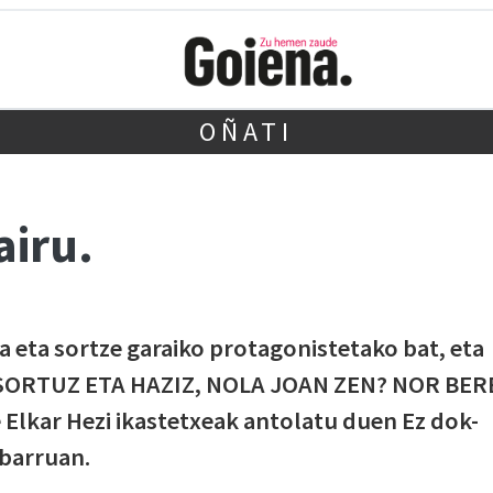
OÑATI
iru.
ia eta sortze garaiko protagonistetako bat, eta
U SORTUZ ETA HAZIZ, NOLA JOAN ZEN? NOR BER
 Elkar Hezi ikastetxeak antolatu duen Ez dok-
 barruan.