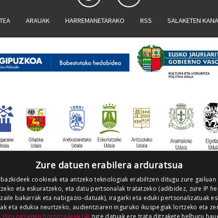
ATEA
ARAUAK
HARREMANETARAKO
RSS
SALAKETEN KAN
Zure datuen erabilera arduratsua
 bazkideek cookieak eta antzeko teknologiak erabiltzen ditugu zure gailuan
zeko eta eskuratzeko, eta datu pertsonalak tratatzeko (adibidez, zure IP he
tzaile bakarrak eta nabigazio-datuak), iragarki eta eduki pertsonalizatuak e
iak eta edukia neurtzeko, audientziaren inguruko ikuspegiak lortzeko eta ze
.
Hirugarrenen hornitzaileek (4)
zure datuak ere trata ditzakete helburu hau