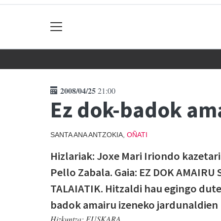
2008/04/25
21:00
Ez dok-badok ama
SANTA ANA ANTZOKIA,
OÑATI
Hizlariak: Joxe Mari Iriondo kazetar
Pello Zabala. Gaia: EZ DOK AMAIR
TALAIATIK. Hitzaldi hau egingo dute
badok amairu izeneko jardunaldien
Hizkuntza:
EUSKARA