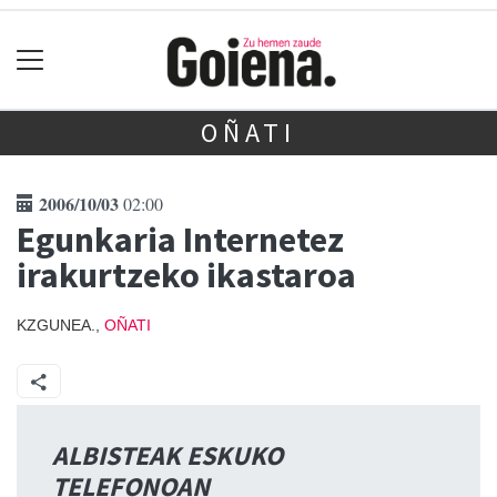
OÑATI
2006/10/03
02:00
Egunkaria Internetez
irakurtzeko ikastaroa
KZGUNEA.,
OÑATI
ALBISTEAK ESKUKO
TELEFONOAN