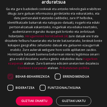
arduratsua
Gu eta gure bazkideek cookieak eta antzeko teknologiak erabiltzen
ditugu zure gailuan informazioa gordetzeko eta eskuratzeko, eta
datu pertsonalak tratatzeko (adibidez, zure IP helbidea,
identifikatzaile bakarrak eta nabigazio-datuak), iragarki eta eduki
pertsonalizatuak eskaintzeko, iragarkiak eta edukia neurtzeko,
audientziaren inguruko ikuspegiak lortzeko eta zerbitzuak
hobetzeko.
Hirugarrenen hornitzaileek (4)
zure datuak ere trata
ditzakete helburu hauetarako eta beste batzuetarako, besteak beste
kokapen geografiko zehatzeko datuak eta gailuaren ezaugarriak
erabiliz. Zure aukerak webgune honi soilik aplikatzen zaizkio.
Hornitzaile batzuek baimena beharrean interes legitimoa oinarri
gisa erabil dezakete; aurka egiteko eskubidea duzu
Iragarkien
ezarpenak
atalean. Zure baimena edozein unetan ken dezakezu
Cookieen ezarpenak
atalean.
Pribatutasun-politika
BEHAR-BEHARREZKOA
ERRENDIMENDUA
BIDERATZEA
FUNTZIONALTASUNA
GUZTIAK ONARTU
GUZTIAK UKATU