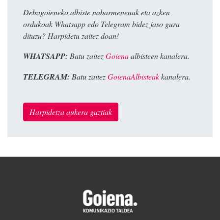
Debagoieneko albiste nabarmenenak eta azken
ordukoak Whatsapp edo Telegram bidez jaso gura
dituzu? Harpidetu zaitez doan!
WHATSAPP:
Batu zaitez
Goiena
albisteen kanalera.
TELEGRAM:
Batu zaitez
GoienaAlbisteak
kanalera.
Harpidetza aukera guztiak