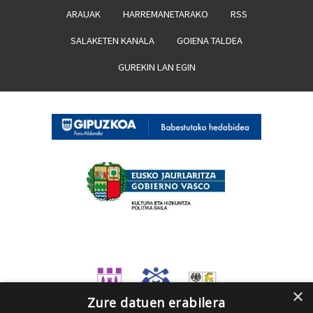
ARAUAK
HARREMANETARAKO
RSS
SALAKETEN KANALA
GOIENA TALDEA
GUREKIN LAN EGIN
×
Zure datuen erabilera