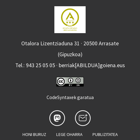
Otalora Lizentziaduna 31 · 20500 Arrasate
(Gipuzkoa)
Tel.: 943 25 05 05 · berriak[ABILDUA]goiena.eus
CodeSyntaxek garatua
HONI BURUZ
LEGE OHARRA
PUBLIZITATEA