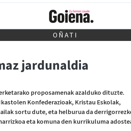
OÑATI
maz jardunaldia
terketarako proposamenak azalduko dituzte.
Ikastolen Konfederazioak, Kristau Eskolak,
ailak sortu dute, eta helburua da derrigorrezk
inarrizkoa eta komuna den kurrikuluma adoste