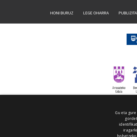
HONI BURUZ
LEGE OHARRA
PUBLIZIT
Gu eta gure
gordet
identifika
iragark
hobetzeko