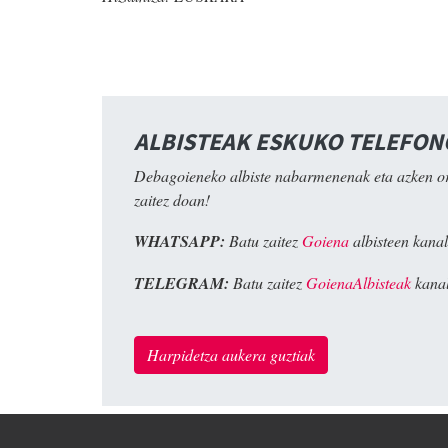
ALBISTEAK ESKUKO TELEFO
Debagoieneko albiste nabarmenenak eta azken o
zaitez doan!
WHATSAPP:
Batu zaitez
Goiena
albisteen kanal
TELEGRAM:
Batu zaitez
GoienaAlbisteak
kanal
Harpidetza aukera guztiak