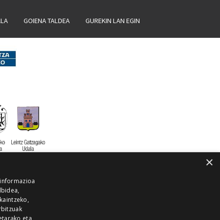
ALA
GOIENA TALDEA
GUREKIN LAN EGIN
×
 informazioa
lbidea,
skaintzeko,
rbitzuak
etarako eta