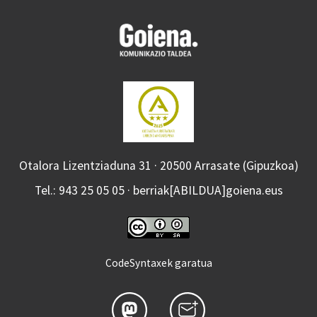
Otalora Lizentziaduna 31 · 20500 Arrasate (Gipuzkoa)
Tel.: 943 25 05 05 · berriak[ABILDUA]goiena.eus
CodeSyntaxek garatua