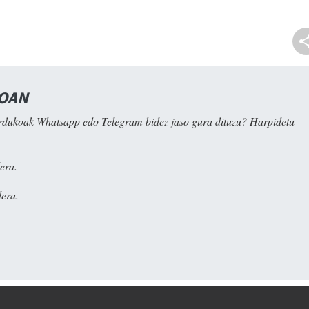
NOAN
rdukoak Whatsapp edo Telegram bidez jaso gura dituzu? Harpidetu
era.
era.