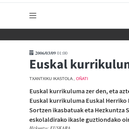
2006/03/09
01:00
Euskal kurrikulu
TXANTXIKU IKASTOLA.,
OÑATI
Euskal kurrikuluma zer den, eta az
Euskal kurrikuluma Euskal Herriko 
Sortzen ikasbatuak eta Hezkuntza S
eskolaldirako ikasle guztiondako o
Hizkuntza:
EUSKARA