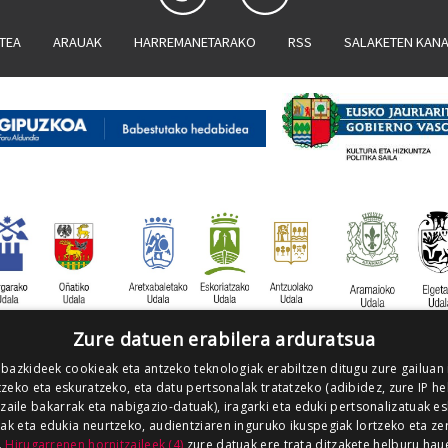
ATEA
ARAUAK
HARREMANETARAKO
RSS
SALAKETEN KAN
Zure datuen erabilera arduratsua
 bazkideek cookieak eta antzeko teknologiak erabiltzen ditugu zure gailuan
zeko eta eskuratzeko, eta datu pertsonalak tratatzeko (adibidez, zure IP he
tzaile bakarrak eta nabigazio-datuak), iragarki eta eduki pertsonalizatuak e
iak eta edukia neurtzeko, audientziaren inguruko ikuspegiak lortzeko eta ze
.
Hirugarrenen hornitzaileek (4)
zure datuak ere trata ditzakete helburu hau