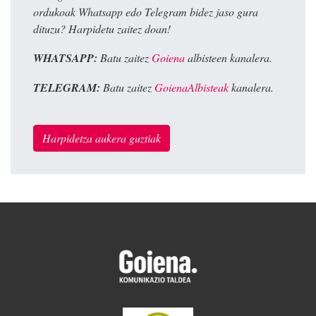
ordukoak Whatsapp edo Telegram bidez jaso gura
dituzu? Harpidetu zaitez doan!
WHATSAPP:
Batu zaitez
Goiena
albisteen kanalera.
TELEGRAM:
Batu zaitez
GoienaAlbisteak
kanalera.
Harpidetza aukera guztiak