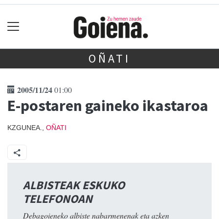
OÑATI
2005/11/24
01:00
E-postaren gaineko ikastaroa
KZGUNEA.,
OÑATI
ALBISTEAK ESKUKO
TELEFONOAN
Debagoieneko albiste nabarmenenak eta azken