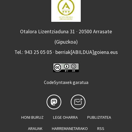
Otalora Lizentziaduna 31 · 20500 Arrasate
(Gipuzkoa)
Tel.: 943 25 05 05 · berriak[ABILDUA]goiena.eus
CodeSyntaxek garatua
HONI BURUZ
LEGE OHARRA
PUBLIZITATEA
ARAUAK
HARREMANETARAKO
RSS