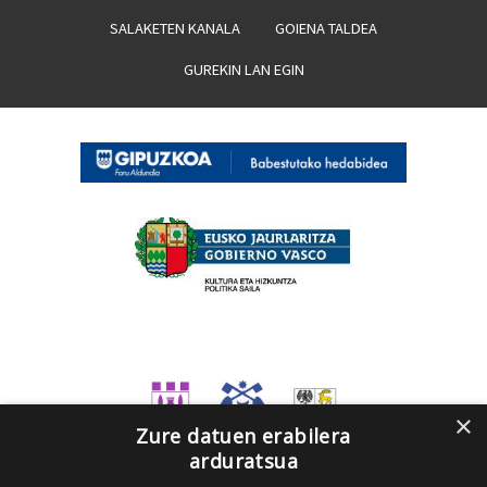
SALAKETEN KANALA
GOIENA TALDEA
GUREKIN LAN EGIN
×
Zure datuen erabilera
arduratsua