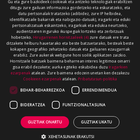
Gu eta gure bazkideek cookieak eta antzeko teknologiak erabiltzen
ditugu zure gailuan informazioa gordetzeko eta eskuratzeko, eta
datu pertsonalak tratatzeko (adibidez, zure IP helbidea,
identifikatzaile bakarrak eta nabigazio-datuak), iragarki eta eduki
pertsonalizatuak eskaintzeko, iragarkiak eta edukia neurtzeko,
audientziaren inguruko ikuspegiak lortzeko eta zerbitzuak
hobetzeko.
Hirugarrenen hornitzaileek (4)
zure datuak ere trata
ditzakete helburu hauetarako eta beste batzuetarako, besteak beste
kokapen geografiko zehatzeko datuak eta gailuaren ezaugarriak
erabiliz. Zure aukerak webgune honi soilik aplikatzen zaizkio.
Hornitzaile batzuek baimena beharrean interes legitimoa oinarri
gisa erabil dezakete; aurka egiteko eskubidea duzu
Iragarkien
ezarpenak
atalean. Zure baimena edozein unetan ken dezakezu
Cookieen ezarpenak
atalean.
Pribatutasun-politika
BEHAR-BEHARREZKOA
ERRENDIMENDUA
BIDERATZEA
FUNTZIONALTASUNA
GUZTIAK ONARTU
GUZTIAK UKATU
XEHETASUNAK ERAKUTSI