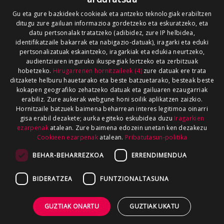
Gu eta gure bazkideek cookieak eta antzeko teknologiak erabiltzen
ditugu zure gailuan informazioa gordetzeko eta eskuratzeko, eta
datu pertsonalak tratatzeko (adibidez, zure IP helbidea,
identifikatzaile bakarrak eta nabigazio-datuak), iragarki eta eduki
pertsonalizatuak eskaintzeko, iragarkiak eta edukia neurtzeko,
audientziaren inguruko ikuspegiak lortzeko eta zerbitzuak
hobetzeko.
Hirugarrenen hornitzaileek (4)
zure datuak ere trata
ditzakete helburu hauetarako eta beste batzuetarako, besteak beste
kokapen geografiko zehatzeko datuak eta gailuaren ezaugarriak
erabiliz. Zure aukerak webgune honi soilik aplikatzen zaizkio.
Hornitzaile batzuek baimena beharrean interes legitimoa oinarri
gisa erabil dezakete; aurka egiteko eskubidea duzu
Iragarkien
ezarpenak
atalean. Zure baimena edozein unetan ken dezakezu
Cookieen ezarpenak
atalean.
Pribatutasun-politika
BEHAR-BEHARREZKOA
ERRENDIMENDUA
BIDERATZEA
FUNTZIONALTASUNA
GUZTIAK ONARTU
GUZTIAK UKATU