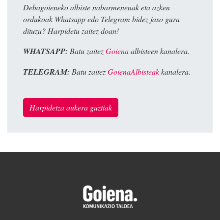
Debagoieneko albiste nabarmenenak eta azken
ordukoak Whatsapp edo Telegram bidez jaso gura
dituzu? Harpidetu zaitez doan!
WHATSAPP:
Batu zaitez
Goiena
albisteen kanalera.
TELEGRAM:
Batu zaitez
GoienaAlbisteak
kanalera.
Harpidetza aukera guztiak