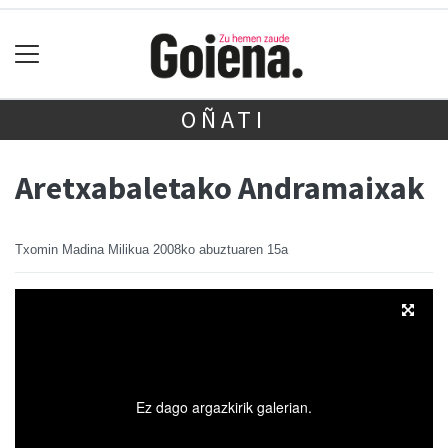
OÑATI
Aretxabaletako Andramaixak
Txomin Madina Milikua
2008ko abuztuaren 15a