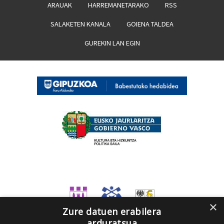
ARAUAK
HARREMANETARAKO
RSS
SALAKETEN KANALA
GOIENA TALDEA
GUREKIN LAN EGIN
×
Zure datuen erabilera
arduratsua