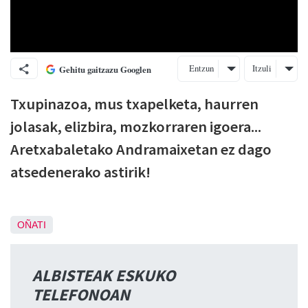
Entzun
Itzuli
Gehitu gaitzazu Googlen
Txupinazoa, mus txapelketa, haurren
jolasak, elizbira, mozkorraren igoera...
Aretxabaletako Andramaixetan ez dago
atsedenerako astirik!
OÑATI
ALBISTEAK ESKUKO
TELEFONOAN