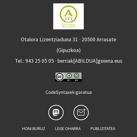
Otalora Lizentziaduna 31 · 20500 Arrasate
(Gipuzkoa)
Tel.: 943 25 05 05 · berriak[ABILDUA]goiena.eus
CodeSyntaxek garatua
HONI BURUZ
LEGE OHARRA
PUBLIZITATEA