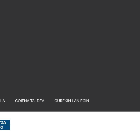
ALA
GOIENA TALDEA
GUREKIN LAN EGIN