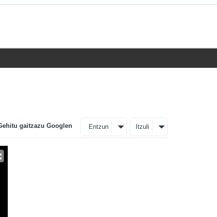
Gehitu gaitzazu Googlen
Entzun
Itzuli