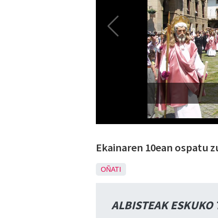
Ekainaren 10ean ospatu z
OÑATI
ALBISTEAK ESKUKO