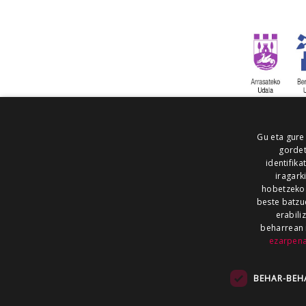
Gu eta gure
gordet
identifika
iragark
hobetzeko
beste batzu
erabili
beharrean 
ezarpen
AIARALDEA
AIKOR
AIURRI
ALEA
BEGITU
ERRAN
EUSKALERRIA IRRA
BEHAR-BEH
KRONIKA
MAILOPE
NOAUA
O