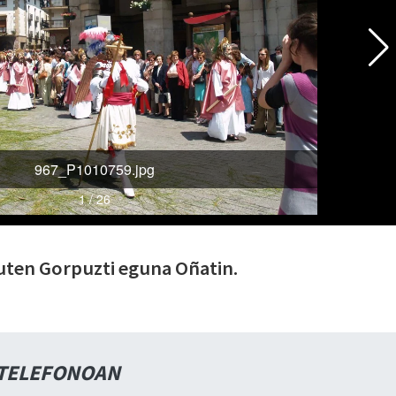
uten Gorpuzti eguna Oñatin.
 TELEFONOAN