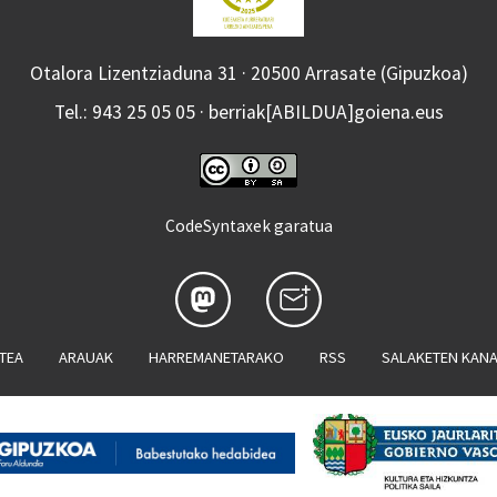
Otalora Lizentziaduna 31 · 20500 Arrasate (Gipuzkoa)
Tel.: 943 25 05 05 · berriak[ABILDUA]goiena.eus
CodeSyntaxek garatua
ATEA
ARAUAK
HARREMANETARAKO
RSS
SALAKETEN KAN