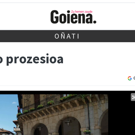
OÑATI
 prozesioa