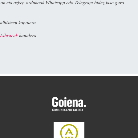
ak eta azken ordukoak Whatsapp edo Telegram bidez jaso gura
albisteen kanalera.
Albisteak
kanalera.