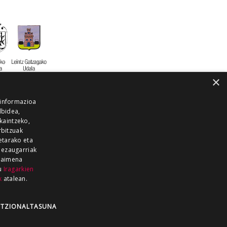
×
 informazioa
lbidea,
skaintzeko,
rbitzuak
etarako eta
 ezaugarriak
 baimena
zu
Iragarkien
k
atalean.
EITIA GUKA
AZKOITIA GUKA
BARRENA
GUKA
GUKA TELEBISTA
HIRUKA
TZIONALTASUNA
Z GUKA
ZUMAIA GUKA
28 KANALA