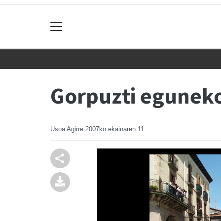
Gorpuzti eguneko
Usoa Agirre
2007ko ekainaren 11