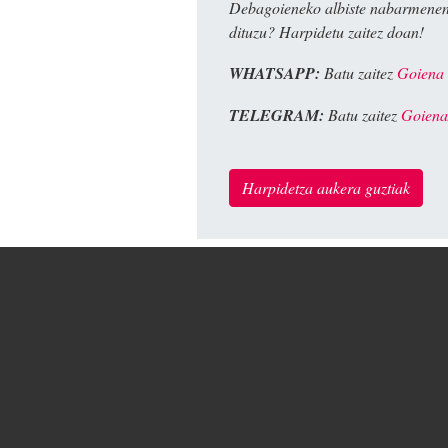
Debagoieneko albiste nabarmenen
dituzu? Harpidetu zaitez doan!
WHATSAPP:
Batu zaitez
Goiena
TELEGRAM:
Batu zaitez
Goiena
Harpidetza aukera guztiak