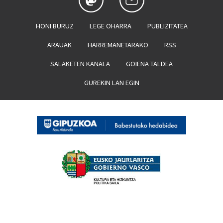
HONI BURUZ
LEGE OHARRA
PUBLIZITATEA
ARAUAK
HARREMANETARAKO
RSS
SALAKETEN KANALA
GOIENA TALDEA
GUREKIN LAN EGIN