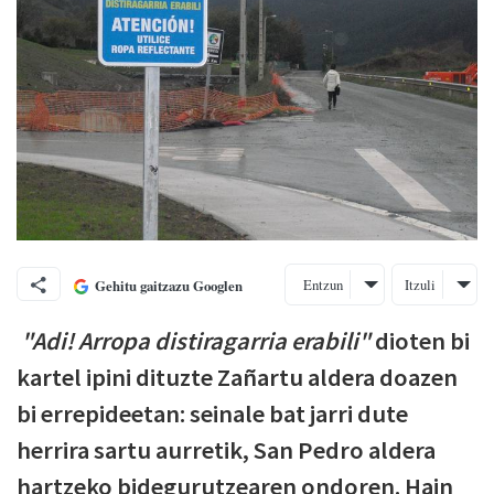
Entzun
Itzuli
Gehitu gaitzazu Googlen
"Adi! Arropa distiragarria erabili"
dioten bi
kartel ipini dituzte Zañartu aldera doazen
bi errepideetan: seinale bat jarri dute
herrira sartu aurretik, San Pedro aldera
hartzeko bidegurutzearen ondoren. Hain