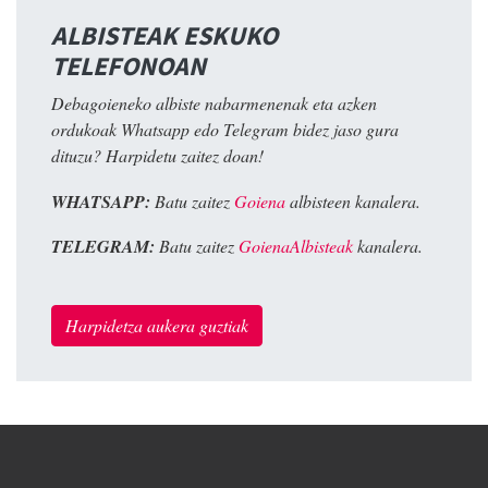
ALBISTEAK ESKUKO
TELEFONOAN
Debagoieneko albiste nabarmenenak eta azken
ordukoak Whatsapp edo Telegram bidez jaso gura
dituzu? Harpidetu zaitez doan!
WHATSAPP:
Batu zaitez
Goiena
albisteen kanalera.
TELEGRAM:
Batu zaitez
GoienaAlbisteak
kanalera.
Harpidetza aukera guztiak