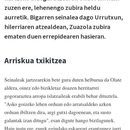
zuzen ere, lehenengo zubira heldu
aurretik. Bigarren seinalea dago Urrutxun,
hilerriaren atzealdean, Zuazola zubira
ematen duen errepidearen hasieran.
Arriskua txikitzea
Seinaleak jartzearekin bete gura duten helburua da Olate
aldera, oinez edo bizikletaz doazen herritarrei
gogoraraztea arropa islatzaileak erabili behar dituztela.
"Asko goizeko lehen orduan edo arratsaldeko azken
orduan ibiltzen dira, argi gutxi dagoenean, eta susto
galantak izan ditugu", esan digute hango bizilagunek.
Hain justu ere, eurek egindako eskaerari erantzunez jarri