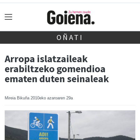
OÑATI
Arropa islatzaileak
erabiltzeko gomendioa
ematen duten seinaleak
Mireia Bikuña
2010eko azaroaren 29a