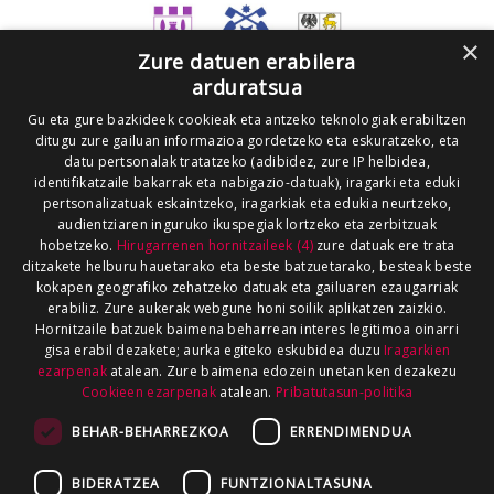
×
Zure datuen erabilera
arduratsua
Gu eta gure bazkideek cookieak eta antzeko teknologiak erabiltzen
ditugu zure gailuan informazioa gordetzeko eta eskuratzeko, eta
datu pertsonalak tratatzeko (adibidez, zure IP helbidea,
identifikatzaile bakarrak eta nabigazio-datuak), iragarki eta eduki
pertsonalizatuak eskaintzeko, iragarkiak eta edukia neurtzeko,
audientziaren inguruko ikuspegiak lortzeko eta zerbitzuak
hobetzeko.
Hirugarrenen hornitzaileek (4)
zure datuak ere trata
ditzakete helburu hauetarako eta beste batzuetarako, besteak beste
kokapen geografiko zehatzeko datuak eta gailuaren ezaugarriak
erabiliz. Zure aukerak webgune honi soilik aplikatzen zaizkio.
Hornitzaile batzuek baimena beharrean interes legitimoa oinarri
gisa erabil dezakete; aurka egiteko eskubidea duzu
Iragarkien
ezarpenak
atalean. Zure baimena edozein unetan ken dezakezu
Cookieen ezarpenak
atalean.
Pribatutasun-politika
BEHAR-BEHARREZKOA
ERRENDIMENDUA
BIDERATZEA
FUNTZIONALTASUNA