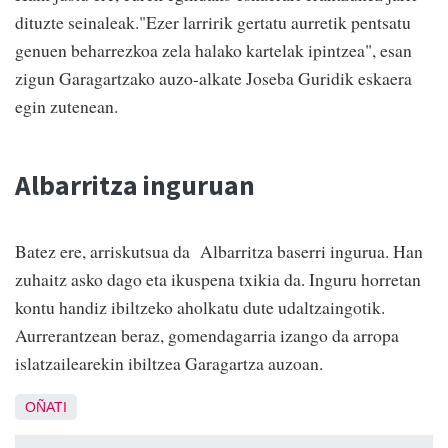
dituzte seinaleak."Ezer larririk gertatu aurretik pentsatu
genuen beharrezkoa zela halako kartelak ipintzea", esan
zigun Garagartzako auzo-alkate Joseba Guridik eskaera
egin zutenean.
Albarritza inguruan
Batez ere, arriskutsua da Albarritza baserri ingurua. Han
zuhaitz asko dago eta ikuspena txikia da. Inguru horretan
kontu handiz ibiltzeko aholkatu dute udaltzaingotik.
Aurrerantzean beraz, gomendagarria izango da arropa
islatzailearekin ibiltzea Garagartza auzoan.
OÑATI