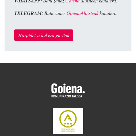
WHATSAPP:
Batu zaitez
Goiena
albisteen kanalera.
TELEGRAM:
Batu zaitez
GoienaAlbisteak
kanalera.
Harpidetza aukera guztiak