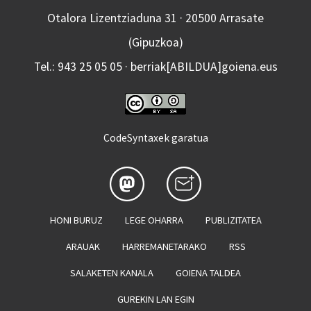
Otalora Lizentziaduna 31 · 20500 Arrasate
(Gipuzkoa)
Tel.: 943 25 05 05 · berriak[ABILDUA]goiena.eus
CodeSyntaxek garatua
HONI BURUZ
LEGE OHARRA
PUBLIZITATEA
ARAUAK
HARREMANETARAKO
RSS
SALAKETEN KANALA
GOIENA TALDEA
GUREKIN LAN EGIN