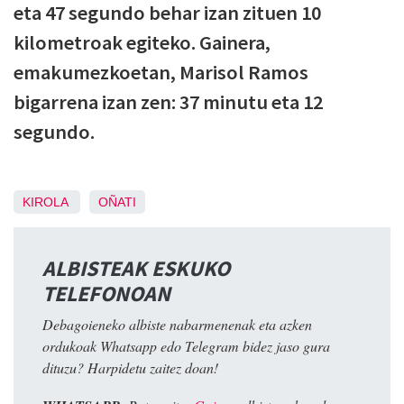
eta 47 segundo behar izan zituen 10
kilometroak egiteko. Gainera,
emakumezkoetan, Marisol Ramos
bigarrena izan zen: 37 minutu eta 12
segundo.
KIROLA
OÑATI
ALBISTEAK ESKUKO
TELEFONOAN
Debagoieneko albiste nabarmenenak eta azken
ordukoak Whatsapp edo Telegram bidez jaso gura
dituzu? Harpidetu zaitez doan!