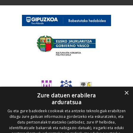
×
Zure datuen erabilera
arduratsua
Gu eta gure bazkideek cookieak eta antzeko teknologiak erabiltzen
ditugu zure gailuan informazioa gordetzeko eta eskuratzeko, eta
datu pertsonalak tratatzeko (adibidez, zure IP helbidea,
identifikatzaile bakarrak eta nabigazio-datuak), iragarki eta eduki