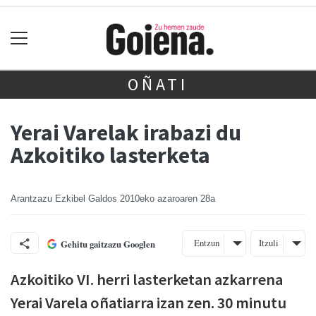
OÑATI
Yerai Varelak irabazi du
Azkoitiko lasterketa
Arantzazu Ezkibel Galdos
2010eko azaroaren 28a
Entzun
Itzuli
Gehitu gaitzazu Googlen
Azkoitiko VI. herri lasterketan azkarrena
Yerai Varela oñatiarra izan zen. 30 minutu