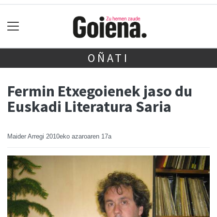
OÑATI
Fermin Etxegoienek jaso du
Euskadi Literatura Saria
Maider Arregi
2010eko azaroaren 17a