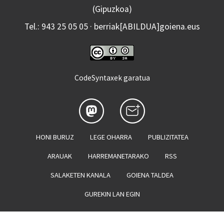
(Gipuzkoa)
Tel.: 943 25 05 05 · berriak[ABILDUA]goiena.eus
CodeSyntaxek garatua
HONI BURUZ
LEGE OHARRA
PUBLIZITATEA
ARAUAK
HARREMANETARAKO
RSS
SALAKETEN KANALA
GOIENA TALDEA
GUREKIN LAN EGIN