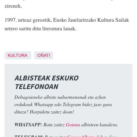
zirenek.
1997. urteaz geroztik, Eusko Jaurlaritzako Kultura Sailak
urtero saritu ditu literatura lanak.
KULTURA
OÑATI
ALBISTEAK ESKUKO
TELEFONOAN
Debagoieneko albiste nabarmenenak eta azken
ordukoak Whatsapp edo Telegram bidez jaso gura
dituzu? Harpidetu zaitez doan!
WHATSAPP:
Batu zaitez
Goiena
albisteen kanalera.
Batu zaitez
GoienaAlbisteak
kanalera.