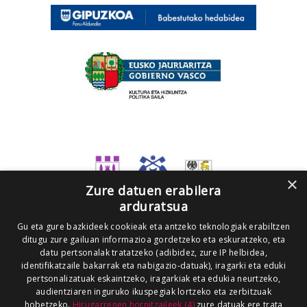
×
Zure datuen erabilera
arduratsua
Gu eta gure bazkideek cookieak eta antzeko teknologiak erabiltzen
ditugu zure gailuan informazioa gordetzeko eta eskuratzeko, eta
datu pertsonalak tratatzeko (adibidez, zure IP helbidea,
identifikatzaile bakarrak eta nabigazio-datuak), iragarki eta eduki
pertsonalizatuak eskaintzeko, iragarkiak eta edukia neurtzeko,
audientziaren inguruko ikuspegiak lortzeko eta zerbitzuak
hobetzeko.
Hirugarrenen hornitzaileek (4)
zure datuak ere trata