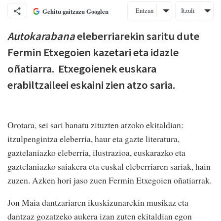
Entzun
Itzuli
Gehitu gaitzazu Googlen
Autokarabana
eleberriarekin saritu dute
Fermin Etxegoien kazetari eta idazle
oñatiarra.
Etxegoienek euskara
erabiltzaileei eskaini zien atzo saria.
Orotara, sei sari banatu zituzten atzoko ekitaldian:
itzulpengintza eleberria, haur eta gazte literatura,
gaztelaniazko eleberria, ilustrazioa, euskarazko eta
gaztelaniazko saiakera eta euskal eleberriaren sariak, hain
zuzen. Azken hori jaso zuen Fermin Etxegoien oñatiarrak.
Jon Maia dantzariaren ikuskizunarekin musikaz eta
dantzaz gozatzeko aukera izan zuten ekitaldian egon