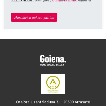
TELEGRAM:
Harpidetza aukera guztiak
Otalora Lizentziaduna 31 · 20500 Arrasate